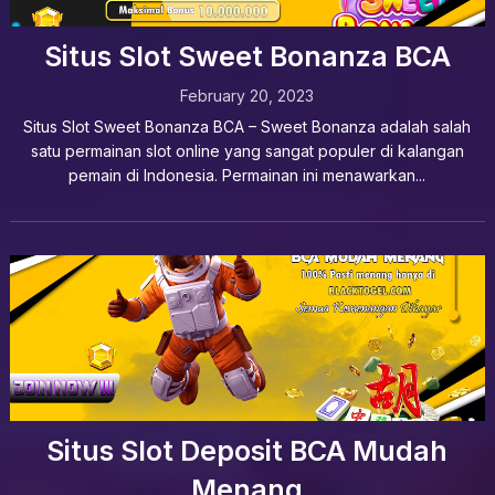
Situs Slot Sweet Bonanza BCA
February 20, 2023
Situs Slot Sweet Bonanza BCA – Sweet Bonanza adalah salah
satu permainan slot online yang sangat populer di kalangan
pemain di Indonesia. Permainan ini menawarkan...
Situs Slot Deposit BCA Mudah
Menang