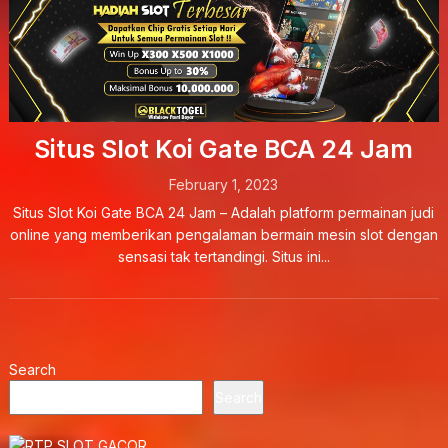
Situs Slot Koi Gate BCA 24 Jam
February 1, 2023
Situs Slot Koi Gate BCA 24 Jam – Adalah platform permainan judi
online yang memberikan pengalaman bermain mesin slot dengan
sensasi tak tertandingi. Situs ini...
Search
Search