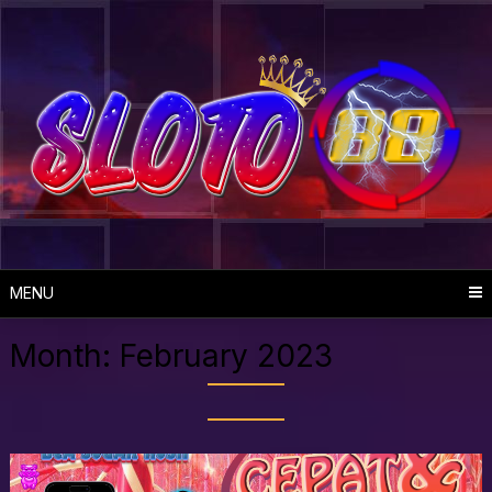
Skip
to
content
MENU
Month:
February 2023