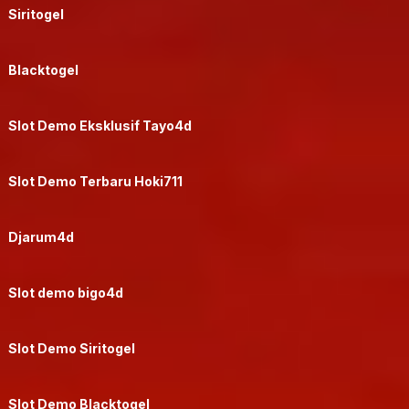
Siritogel
Blacktogel
Slot Demo Eksklusif Tayo4d
Slot Demo Terbaru Hoki711
Djarum4d
Slot demo bigo4d
Slot Demo Siritogel
Slot Demo Blacktogel