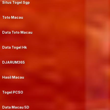
Situs Togel Sgp
Toto Macau
Data Toto Macau
Data Togel Hk
DJARUM365
Hasil Macau
Togel PCSO
Data Macau 5D