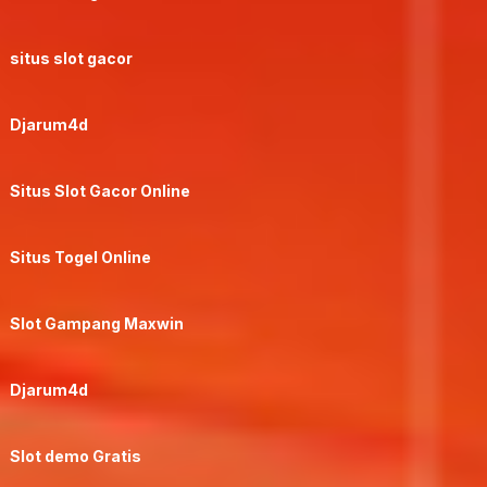
situs slot gacor
Djarum4d
Situs Slot Gacor Online
Situs Togel Online
Slot Gampang Maxwin
Djarum4d
Slot demo Gratis