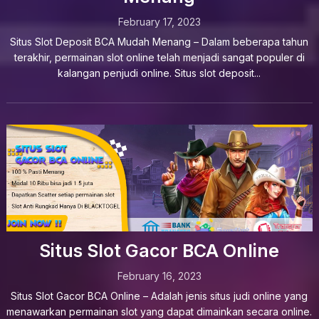
February 17, 2023
Situs Slot Deposit BCA Mudah Menang – Dalam beberapa tahun
terakhir, permainan slot online telah menjadi sangat populer di
kalangan penjudi online. Situs slot deposit...
Situs Slot Gacor BCA Online
February 16, 2023
Situs Slot Gacor BCA Online – Adalah jenis situs judi online yang
menawarkan permainan slot yang dapat dimainkan secara online.