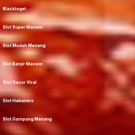
Blacktogel
Slot Super Maxwin
Slot Mudah Menang
Slot Banjir Maxwin
Slot Gacor Viral
Slot Habanero
Slot Gampang Menang