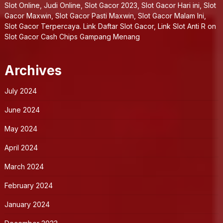
Slot Online, Judi Online, Slot Gacor 2023, Slot Gacor Hari ini, Slot
Gacor Maxwin, Slot Gacor Pasti Maxwin, Slot Gacor Malam Ini,
Slot Gacor Terpercaya. Link Daftar Slot Gacor, Link Slot Anti R
on
Slot Gacor Cash Chips Gampang Menang
Archives
July 2024
June 2024
May 2024
April 2024
March 2024
February 2024
January 2024