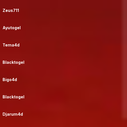
Zeus711
Ayutogel
Tema4d
Blacktogel
Bigo4d
Blacktogel
Djarum4d