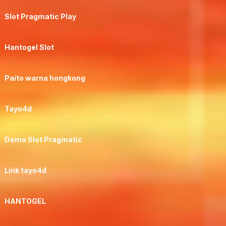
Slot Pragmatic Play
Hantogel Slot
Paito warna hongkong
Tayo4d
Demo Slot Pragmatic
Link tayo4d
HANTOGEL