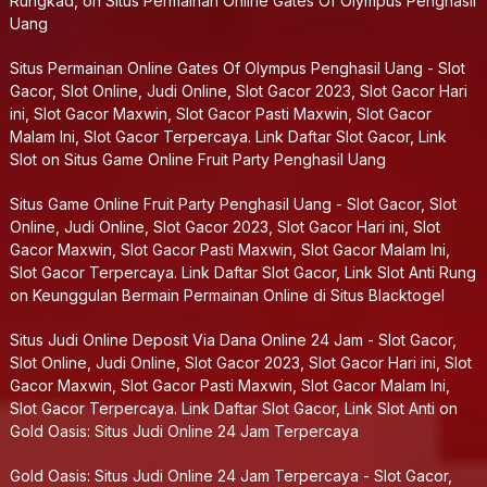
Rungkad,
on
Situs Permainan Online Gates Of Olympus Penghasil
Uang
Situs Permainan Online Gates Of Olympus Penghasil Uang - Slot
Gacor, Slot Online, Judi Online, Slot Gacor 2023, Slot Gacor Hari
ini, Slot Gacor Maxwin, Slot Gacor Pasti Maxwin, Slot Gacor
Malam Ini, Slot Gacor Terpercaya. Link Daftar Slot Gacor, Link
Slot
on
Situs Game Online Fruit Party Penghasil Uang
Situs Game Online Fruit Party Penghasil Uang - Slot Gacor, Slot
Online, Judi Online, Slot Gacor 2023, Slot Gacor Hari ini, Slot
Gacor Maxwin, Slot Gacor Pasti Maxwin, Slot Gacor Malam Ini,
Slot Gacor Terpercaya. Link Daftar Slot Gacor, Link Slot Anti Rung
on
Keunggulan Bermain Permainan Online di Situs Blacktogel
Situs Judi Online Deposit Via Dana Online 24 Jam - Slot Gacor,
Slot Online, Judi Online, Slot Gacor 2023, Slot Gacor Hari ini, Slot
Gacor Maxwin, Slot Gacor Pasti Maxwin, Slot Gacor Malam Ini,
Slot Gacor Terpercaya. Link Daftar Slot Gacor, Link Slot Anti
on
Gold Oasis: Situs Judi Online 24 Jam Terpercaya
Gold Oasis: Situs Judi Online 24 Jam Terpercaya - Slot Gacor,