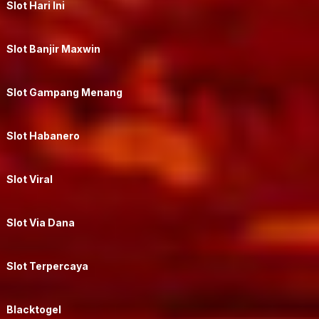
Slot Hari Ini
Slot Banjir Maxwin
Slot Gampang Menang
Slot Habanero
Slot Viral
Slot Via Dana
Slot Terpercaya
Blacktogel