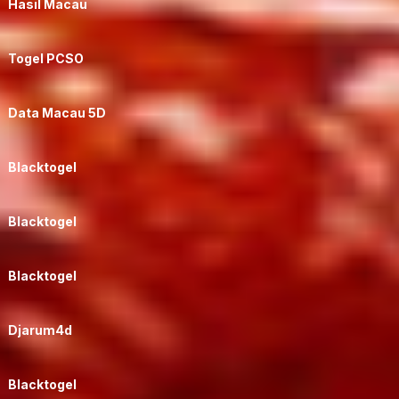
Hasil Macau
Togel PCSO
Data Macau 5D
Blacktogel
Blacktogel
Blacktogel
Djarum4d
Blacktogel