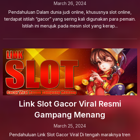
March 26, 2024
Pendahuluan Dalam dunia judi online, khususnya slot online,
terdapat istilah “gacor” yang sering kali digunakan para pemain.
Istilah ini merujuk pada mesin slot yang kerap...
Link Slot Gacor Viral Resmi
Gampang Menang
March 25, 2024
Pendahuluan Link Slot Gacor Viral Di tengah maraknya tren