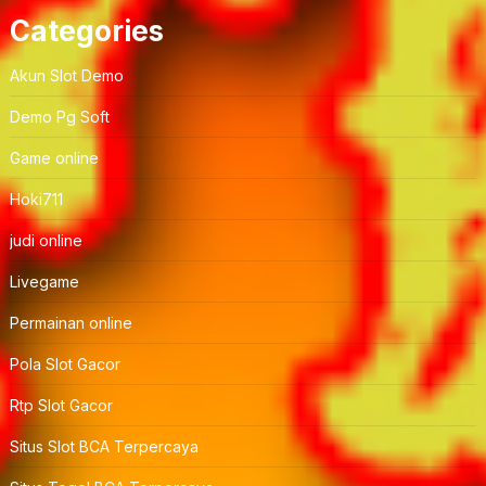
Categories
Akun Slot Demo
Demo Pg Soft
Game online
Hoki711
judi online
Livegame
Permainan online
Pola Slot Gacor
Rtp Slot Gacor
Situs Slot BCA Terpercaya