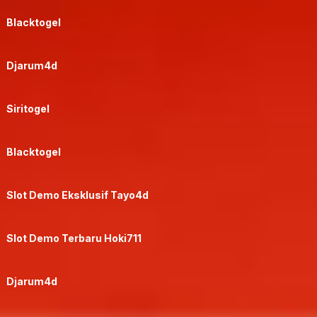
Blacktogel
Djarum4d
Siritogel
Blacktogel
Slot Demo Eksklusif Tayo4d
Slot Demo Terbaru Hoki711
Djarum4d