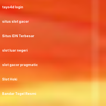
tayo4d login
situs slot gacor
Situs IDN Terbesar
slot luar negeri
slot gacor pragmatic
Slot Hoki
Bandar Togel Resmi