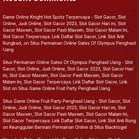
Game Online Knight Hot Spotz Terpercaya - Slot Gacor, Slot
Online, Judi Online, Slot Gacor 2023, Slot Gacor Hari ini, Slot
Gacor Maxwin, Slot Gacor Pasti Maxwin, Slot Gacor Malam Ini,
Slot Gacor Terpercaya. Link Daftar Slot Gacor, Link Slot Anti
Rungkad,
on
Situs Permainan Online Gates Of Olympus Penghasil
Uang
Situs Permainan Online Gates Of Olympus Penghasil Uang - Slot
Gacor, Slot Online, Judi Online, Slot Gacor 2023, Slot Gacor Hari
ini, Slot Gacor Maxwin, Slot Gacor Pasti Maxwin, Slot Gacor
Malam Ini, Slot Gacor Terpercaya. Link Daftar Slot Gacor, Link
Slot
on
Situs Game Online Fruit Party Penghasil Uang
Situs Game Online Fruit Party Penghasil Uang - Slot Gacor, Slot
Online, Judi Online, Slot Gacor 2023, Slot Gacor Hari ini, Slot
Gacor Maxwin, Slot Gacor Pasti Maxwin, Slot Gacor Malam Ini,
Slot Gacor Terpercaya. Link Daftar Slot Gacor, Link Slot Anti Rung
on
Keunggulan Bermain Permainan Online di Situs Blacktogel