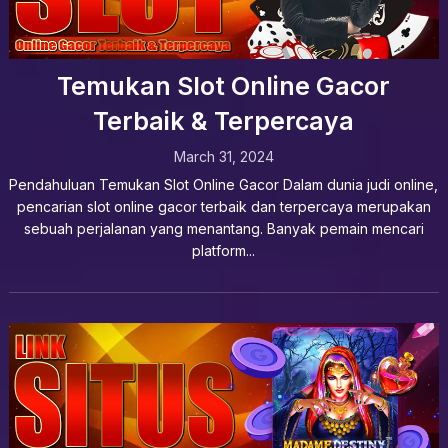
Temukan Slot Online Gacor
Terbaik & Terpercaya
March 31, 2024
Pendahuluan Temukan Slot Online Gacor Dalam dunia judi online,
pencarian slot online gacor terbaik dan terpercaya merupakan
sebuah perjalanan yang menantang. Banyak pemain mencari
platform...