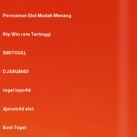
Permainan Slot Mudah Menang
Rtp Win rate Tertinggi
SIRITOGEL
DJARUM4D
togel tayo4d
djarum4d slot
Bom Togel