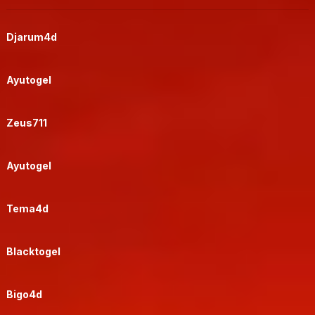
Djarum4d
Ayutogel
Zeus711
Ayutogel
Tema4d
Blacktogel
Bigo4d