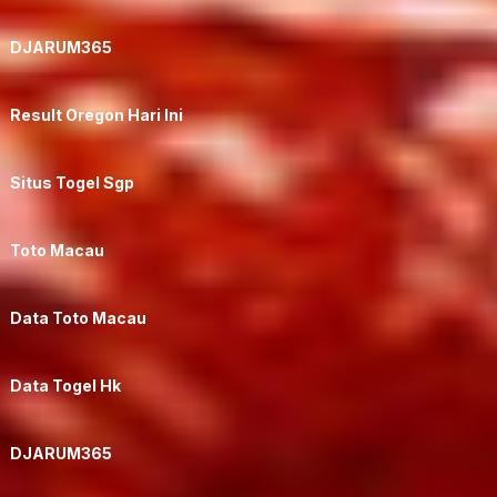
DJARUM365
Result Oregon Hari Ini
Situs Togel Sgp
Toto Macau
Data Toto Macau
Data Togel Hk
DJARUM365