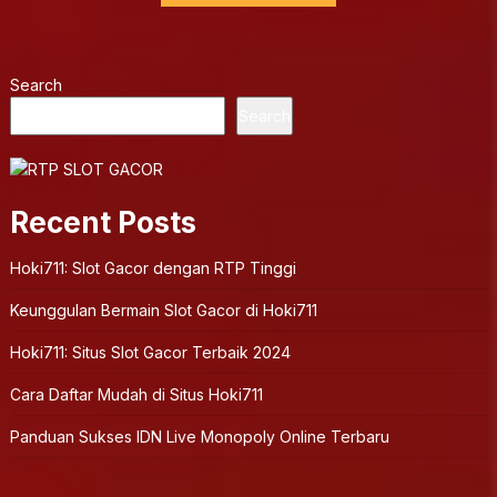
Search
Search
Recent Posts
Hoki711: Slot Gacor dengan RTP Tinggi
Keunggulan Bermain Slot Gacor di Hoki711
Hoki711: Situs Slot Gacor Terbaik 2024
Cara Daftar Mudah di Situs Hoki711
Panduan Sukses IDN Live Monopoly Online Terbaru