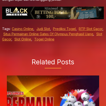
Tags:
Casino Online
,
Judi Slot
,
Prediksi Togel
,
RTP Slot Gacor
,
Situs Permainan Online Gates Of Olympus Penghasil Uang
,
Slot
Gacor
,
Slot Online
,
Togel Online
Related Posts