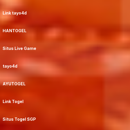
Link tayo4d
HANTOGEL
Situs Live Game
tayo4d
AYUTOGEL
Link Togel
Situs Togel SGP