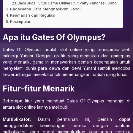
Baca Juga : Situs Game Online Fruit Party Penghasil Uang
Bagaimana Cara Menghasilkan Uang?
Keamanan dan Regulasi
Kesimpulan
Apa itu Gates Of Olympus?
Gates Of Olympus adalah slot online yang terinspirasi oleh
mitologi Yunani. Dengan grafik yang memukau dan gameplay
yang menarik, game ini menawarkan pemain kesempatan untuk
menyelami dunia para dewa dan dewi Yunani sambil mencoba
keberuntungan mereka untuk memenangkan hadiah uang tunai.
Fitur-fitur Menarik
Beberapa fitur yang membuat Gates Of Olympus menonjol di
antara slot online lainnya meliputi:
Multiplikator:
Dalam permainan ini, pemain dapat
menggandakan kemenangan mereka dengan bantuan
multiplikator yang dapat meningkatkan keuntungan mereka