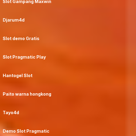
Slot Gampang Maxwin
Djarum4d
Slot demo Gratis
Slot Pragmatic Play
Hantogel Slot
Paito warna hongkong
Tayo4d
Demo Slot Pragmatic