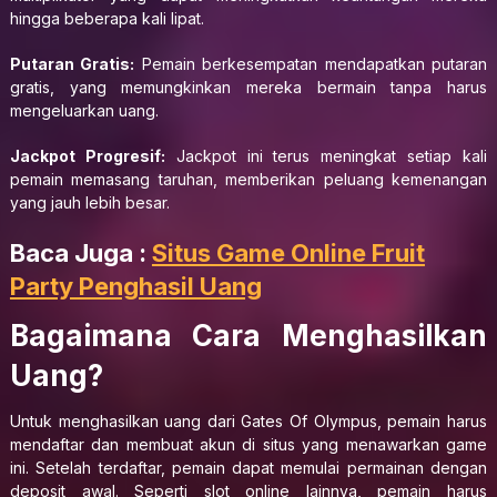
hingga beberapa kali lipat.
Putaran Gratis:
Pemain berkesempatan mendapatkan putaran
gratis, yang memungkinkan mereka bermain tanpa harus
mengeluarkan uang.
Jackpot Progresif:
Jackpot ini terus meningkat setiap kali
pemain memasang taruhan, memberikan peluang kemenangan
yang jauh lebih besar.
Baca Juga :
Situs Game Online Fruit
Party Penghasil Uang
Bagaimana Cara Menghasilkan
Uang?
Untuk menghasilkan uang dari Gates Of Olympus, pemain harus
mendaftar dan membuat akun di situs yang menawarkan game
ini. Setelah terdaftar, pemain dapat memulai permainan dengan
deposit awal. Seperti slot online lainnya, pemain harus