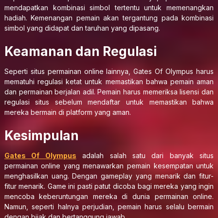
mendapatkan kombinasi simbol tertentu untuk memenangkan
hadiah. Kemenangan pemain akan tergantung pada kombinasi
simbol yang didapat dan taruhan yang dipasang.
Keamanan dan Regulasi
Seperti situs permainan online lainnya, Gates Of Olympus harus
mematuhi regulasi ketat untuk memastikan bahwa pemain aman
dan permainan berjalan adil. Pemain harus memeriksa lisensi dan
regulasi situs sebelum mendaftar untuk memastikan bahwa
mereka bermain di platform yang aman.
Kesimpulan
Gates Of Olympus
adalah salah satu dari banyak situs
permainan online yang menawarkan pemain kesempatan untuk
menghasilkan uang. Dengan gameplay yang menarik dan fitur-
fitur menarik. Game ini pasti patut dicoba bagi mereka yang ingin
mencoba keberuntungan mereka di dunia permainan online.
Namun, seperti halnya perjudian, pemain harus selalu bermain
dengan bijak dan bertanggung jawab.