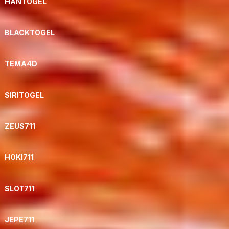
HANTOGEL
BLACKTOGEL
TEMA4D
SIRITOGEL
ZEUS711
HOKI711
SLOT711
JEPE711