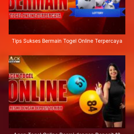
Tips Sukses Bermain Togel Online Terpercaya