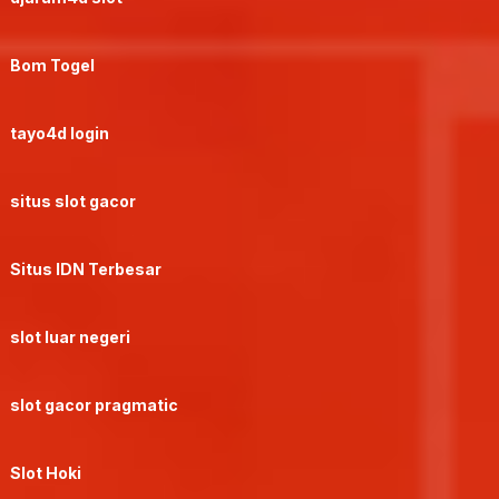
Bom Togel
tayo4d login
situs slot gacor
Situs IDN Terbesar
slot luar negeri
slot gacor pragmatic
Slot Hoki