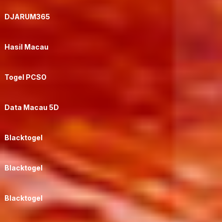
DJARUM365
Hasil Macau
Togel PCSO
Data Macau 5D
Blacktogel
Blacktogel
Blacktogel