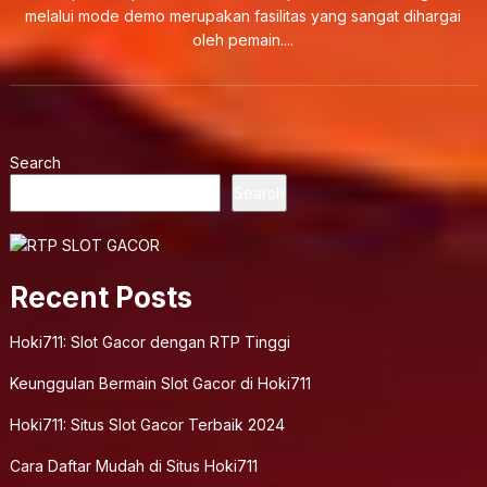
melalui mode demo merupakan fasilitas yang sangat dihargai
oleh pemain....
Search
Search
Recent Posts
Hoki711: Slot Gacor dengan RTP Tinggi
Keunggulan Bermain Slot Gacor di Hoki711
Hoki711: Situs Slot Gacor Terbaik 2024
Cara Daftar Mudah di Situs Hoki711