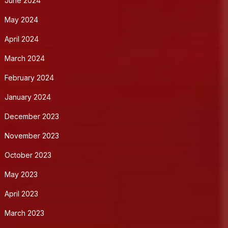
June 2024
May 2024
April 2024
March 2024
February 2024
January 2024
December 2023
November 2023
October 2023
May 2023
April 2023
March 2023