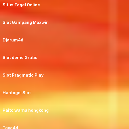
Situs Togel Online
Slot Gampang Maxwin
Djarum4d
Slot demo Gratis
Slot Pragmatic Play
Hantogel Slot
Paito warna hongkong
Tayo4d