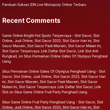
Panduan Sukses IDN Live Monopoly Online Terbaru
Recent Comments
Game Online Knight Hot Spotz Terpercaya - Slot Gacor, Slot
Online, Judi Online, Slot Gacor 2023, Slot Gacor Hari ini, Slot
Gacor Maxwin, Slot Gacor Pasti Maxwin, Slot Gacor Malam Ini,
Slot Gacor Terpercaya. Link Daftar Slot Gacor, Link Slot Anti
Rungkad,
on
Situs Permainan Online Gates Of Olympus Penghasil
Uang
Situs Permainan Online Gates Of Olympus Penghasil Uang - Slot
Gacor, Slot Online, Judi Online, Slot Gacor 2023, Slot Gacor Hari
ini, Slot Gacor Maxwin, Slot Gacor Pasti Maxwin, Slot Gacor
Malam Ini, Slot Gacor Terpercaya. Link Daftar Slot Gacor, Link
Slot
on
Situs Game Online Fruit Party Penghasil Uang
Situs Game Online Fruit Party Penghasil Uang - Slot Gacor, Slot
Online, Judi Online, Slot Gacor 2023, Slot Gacor Hari ini, Slot