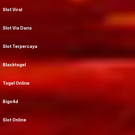
Slot Viral
Slot Via Dana
Slot Terpercaya
Blacktogel
Togel Online
Bigo4d
Slot Online