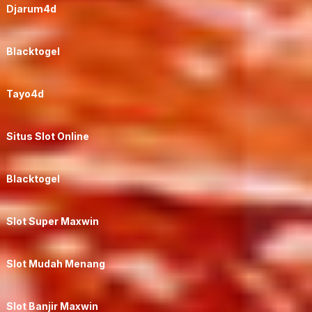
Djarum4d
Blacktogel
Tayo4d
Situs Slot Online
Blacktogel
Slot Super Maxwin
Slot Mudah Menang
Slot Banjir Maxwin