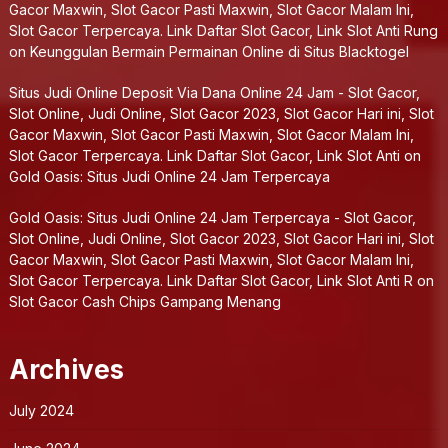
Gacor Maxwin, Slot Gacor Pasti Maxwin, Slot Gacor Malam Ini,
Slot Gacor Terpercaya. Link Daftar Slot Gacor, Link Slot Anti Rung
on
Keunggulan Bermain Permainan Online di Situs Blacktogel
Situs Judi Online Deposit Via Dana Online 24 Jam - Slot Gacor,
Slot Online, Judi Online, Slot Gacor 2023, Slot Gacor Hari ini, Slot
Gacor Maxwin, Slot Gacor Pasti Maxwin, Slot Gacor Malam Ini,
Slot Gacor Terpercaya. Link Daftar Slot Gacor, Link Slot Anti
on
Gold Oasis: Situs Judi Online 24 Jam Terpercaya
Gold Oasis: Situs Judi Online 24 Jam Terpercaya - Slot Gacor,
Slot Online, Judi Online, Slot Gacor 2023, Slot Gacor Hari ini, Slot
Gacor Maxwin, Slot Gacor Pasti Maxwin, Slot Gacor Malam Ini,
Slot Gacor Terpercaya. Link Daftar Slot Gacor, Link Slot Anti R
on
Slot Gacor Cash Chips Gampang Menang
Archives
July 2024