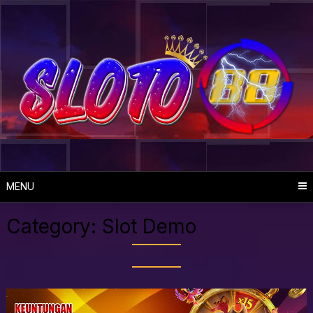
Skip
to
content
MENU
Category:
Slot Demo