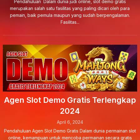
Pendahuluan Dalam dunia judi online, slot demo gratis
merupakan salah satu fasilitas yang paling dicari oleh para
pemain, baik pemula maupun yang sudah berpengalaman.
Fasilitas...
Agen Slot Demo Gratis Terlengkap
2024
April 6, 2024
Pendahuluan Agen Slot Demo Gratis Dalam dunia permainan slot
online, kemampuan untuk mencoba permainan secara gratis