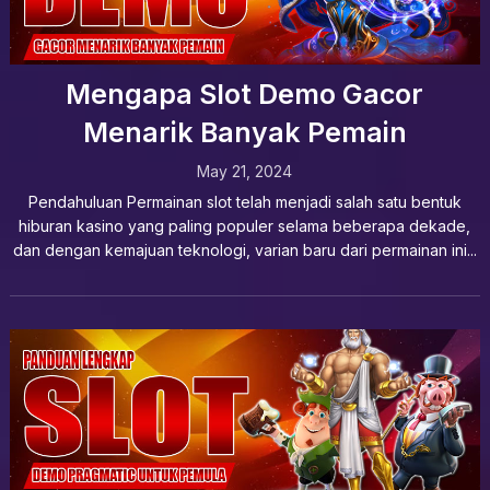
Mengapa Slot Demo Gacor
Menarik Banyak Pemain
May 21, 2024
Pendahuluan Permainan slot telah menjadi salah satu bentuk
hiburan kasino yang paling populer selama beberapa dekade,
dan dengan kemajuan teknologi, varian baru dari permainan ini...