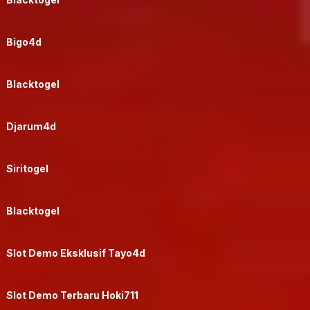
Bigo4d
Blacktogel
Djarum4d
Siritogel
Blacktogel
Slot Demo Eksklusif Tayo4d
Slot Demo Terbaru Hoki711