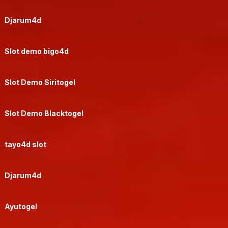
Djarum4d
Slot demo bigo4d
Slot Demo Siritogel
Slot Demo Blacktogel
tayo4d slot
Djarum4d
Ayutogel