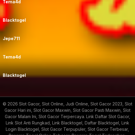
Tema4d
Blacktogel
Jepe711
Tema4d
Blacktogel
© 2026 Slot Gacor, Slot Online, Judi Online, Slot Gacor 2023, Slot
Gacor Hari ini, Slot Gacor Maxwin, Slot Gacor Pasti Maxwin, Slot
Gacor Malam Ini, Slot Gacor Terpercaya. Link Daftar Slot Gacor,
Link Slot Anti Rungkad, Link Blacktogel, Daftar Blacktogel, Link
Login Blacktogel, Slot Gacor Terpupuler, Slot Gacor Terbesar,