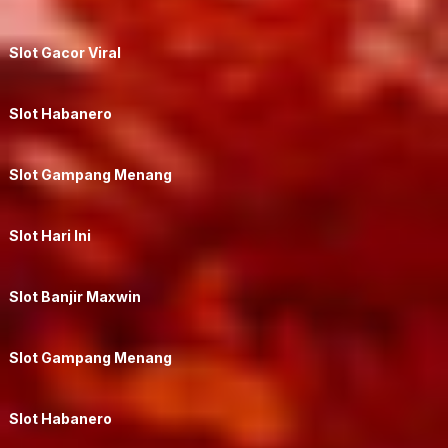
Slot Gacor Viral
Slot Habanero
Slot Gampang Menang
Slot Hari Ini
Slot Banjir Maxwin
Slot Gampang Menang
Slot Habanero