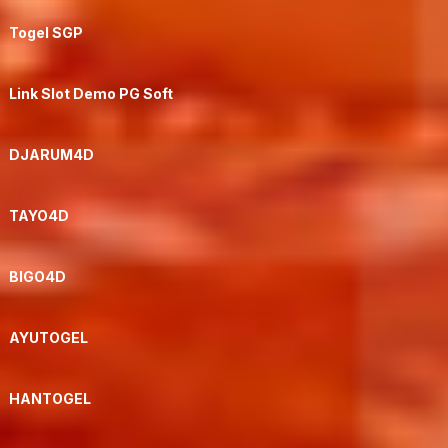
Togel SGP
Link Slot Demo PG Soft
DJARUM4D
TAYO4D
BIGO4D
AYUTOGEL
HANTOGEL