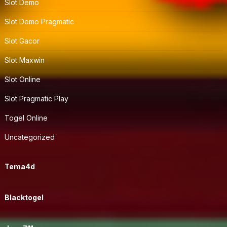
Slot Demo
Slot Demo Pragmatic
Slot Gacor
Slot Maxwin
Slot Online
Slot Pragmatic Play
Togel Online
Uncategorized
Tema4d
Blacktogel