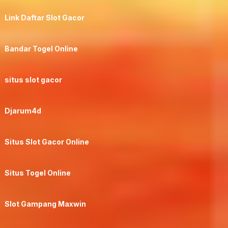
Link Daftar Slot Gacor
Bandar Togel Online
situs slot gacor
Djarum4d
Situs Slot Gacor Online
Situs Togel Online
Slot Gampang Maxwin