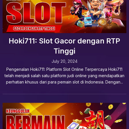
Hoki711: Slot Gacor dengan RTP
Tinggi
July 20, 2024
Pengenalan Hoki711: Platform Slot Online Terpercaya Hoki711
telah menjadi salah satu platform judi online yang mendapatkan
perhatian khusus dari para pemain slot di Indonesia. Dengan...