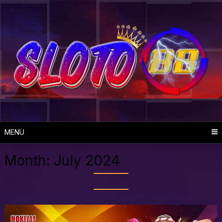
Skip
to
content
MENU
Month:
July 2024