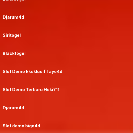
Djarum4d
Siritogel
Blacktogel
Slot Demo Eksklusif Tayo4d
Slot Demo Terbaru Hoki711
Djarum4d
Slot demo bigo4d