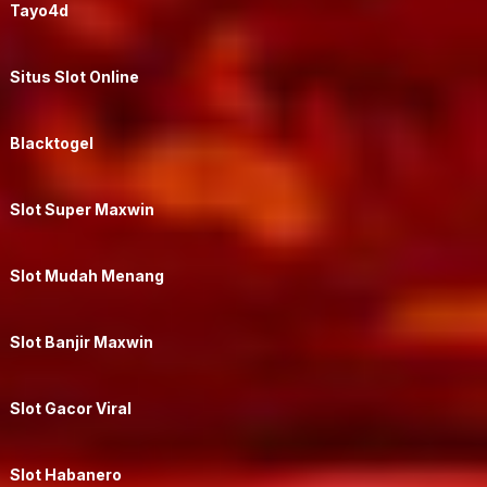
Tayo4d
Situs Slot Online
Blacktogel
Slot Super Maxwin
Slot Mudah Menang
Slot Banjir Maxwin
Slot Gacor Viral
Slot Habanero