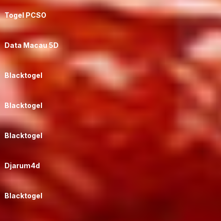
Togel PCSO
Data Macau 5D
Blacktogel
Blacktogel
Blacktogel
Djarum4d
Blacktogel