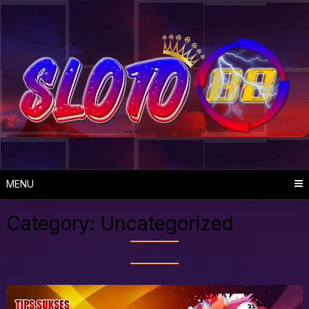
Skip
to
content
MENU
Category:
Uncategorized