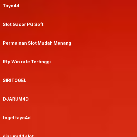
Tayo4d
Slot Gacor PG Soft
Permainan Slot Mudah Menang
Rtp Win rate Tertinggi
SIRITOGEL
DJARUM4D
togel tayo4d
djarum4d slot