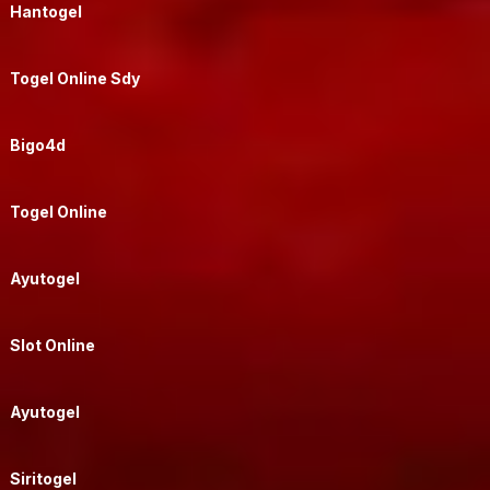
Hantogel
Togel Online Sdy
Bigo4d
Togel Online
Ayutogel
Slot Online
Ayutogel
Siritogel