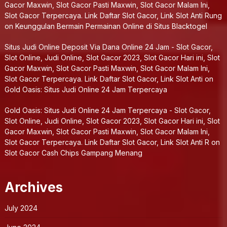
Gacor Maxwin, Slot Gacor Pasti Maxwin, Slot Gacor Malam Ini,
Slot Gacor Terpercaya. Link Daftar Slot Gacor, Link Slot Anti Rung
on
Keunggulan Bermain Permainan Online di Situs Blacktogel
Situs Judi Online Deposit Via Dana Online 24 Jam - Slot Gacor,
Slot Online, Judi Online, Slot Gacor 2023, Slot Gacor Hari ini, Slot
Gacor Maxwin, Slot Gacor Pasti Maxwin, Slot Gacor Malam Ini,
Slot Gacor Terpercaya. Link Daftar Slot Gacor, Link Slot Anti
on
Gold Oasis: Situs Judi Online 24 Jam Terpercaya
Gold Oasis: Situs Judi Online 24 Jam Terpercaya - Slot Gacor,
Slot Online, Judi Online, Slot Gacor 2023, Slot Gacor Hari ini, Slot
Gacor Maxwin, Slot Gacor Pasti Maxwin, Slot Gacor Malam Ini,
Slot Gacor Terpercaya. Link Daftar Slot Gacor, Link Slot Anti R
on
Slot Gacor Cash Chips Gampang Menang
Archives
July 2024