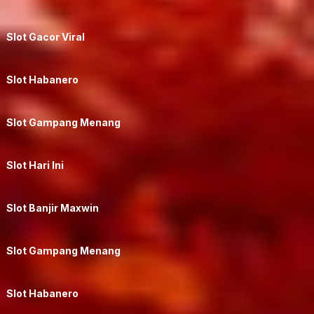
Slot Gacor Viral
Slot Habanero
Slot Gampang Menang
Slot Hari Ini
Slot Banjir Maxwin
Slot Gampang Menang
Slot Habanero