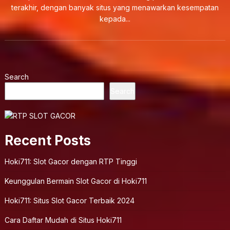
terakhir, dengan banyak situs yang menawarkan kesempatan
kepada...
Search
Search
Recent Posts
Hoki711: Slot Gacor dengan RTP Tinggi
Keunggulan Bermain Slot Gacor di Hoki711
Hoki711: Situs Slot Gacor Terbaik 2024
Cara Daftar Mudah di Situs Hoki711