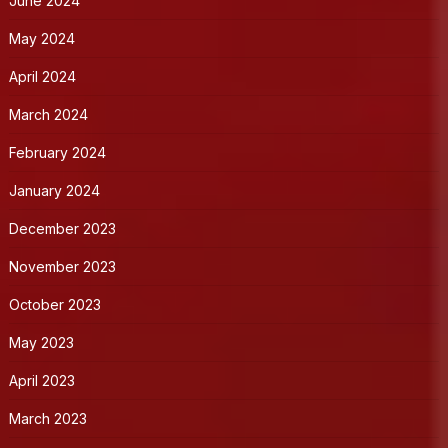
June 2024
May 2024
April 2024
March 2024
February 2024
January 2024
December 2023
November 2023
October 2023
May 2023
April 2023
March 2023