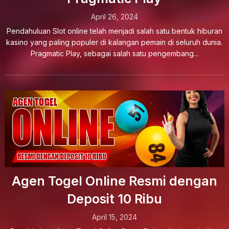
April 26, 2024
Pendahuluan Slot online telah menjadi salah satu bentuk hiburan
kasino yang paling populer di kalangan pemain di seluruh dunia.
Pragmatic Play, sebagai salah satu pengembang...
Agen Togel Online Resmi dengan
Deposit 10 Ribu
April 15, 2024