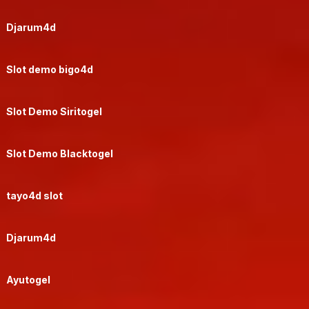
Djarum4d
Slot demo bigo4d
Slot Demo Siritogel
Slot Demo Blacktogel
tayo4d slot
Djarum4d
Ayutogel