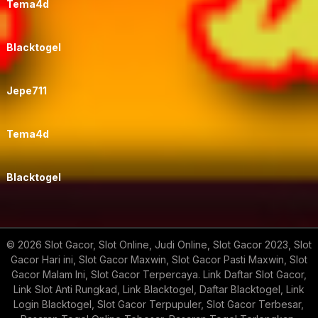
Tema4d
Blacktogel
Jepe711
Tema4d
Blacktogel
© 2026 Slot Gacor, Slot Online, Judi Online, Slot Gacor 2023, Slot
Gacor Hari ini, Slot Gacor Maxwin, Slot Gacor Pasti Maxwin, Slot
Gacor Malam Ini, Slot Gacor Terpercaya. Link Daftar Slot Gacor,
Link Slot Anti Rungkad, Link Blacktogel, Daftar Blacktogel, Link
Login Blacktogel, Slot Gacor Terpupuler, Slot Gacor Terbesar,