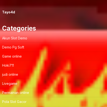
Tayo4d
Categories
Akun Slot Demo
Demo Pg Soft
Game online
Hoki711
judi online
Livegame
Permainan online
Pola Slot Gacor