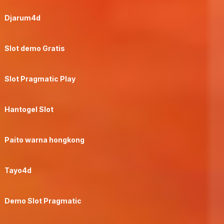
Djarum4d
Slot demo Gratis
Slot Pragmatic Play
Hantogel Slot
Paito warna hongkong
Tayo4d
Demo Slot Pragmatic