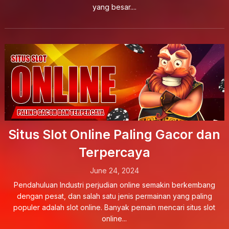
yang besar....
Situs Slot Online Paling Gacor dan
Terpercaya
June 24, 2024
Pendahuluan Industri perjudian online semakin berkembang
dengan pesat, dan salah satu jenis permainan yang paling
populer adalah slot online. Banyak pemain mencari situs slot
online...