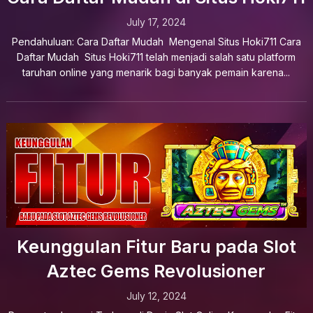
July 17, 2024
Pendahuluan: Cara Daftar Mudah Mengenal Situs Hoki711 Cara
Daftar Mudah Situs Hoki711 telah menjadi salah satu platform
taruhan online yang menarik bagi banyak pemain karena...
Keunggulan Fitur Baru pada Slot
Aztec Gems Revolusioner
July 12, 2024