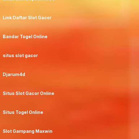
Link Daftar Slot Gacor
Bandar Togel Online
situs slot gacor
Djarum4d
Situs Slot Gacor Online
Situs Togel Online
Slot Gampang Maxwin