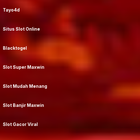
Tayo4d
Situs Slot Online
Blacktogel
Slot Super Maxwin
Slot Mudah Menang
Slot Banjir Maxwin
Slot Gacor Viral