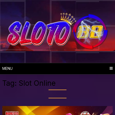
Skip
to
content
MENU
Tag:
Slot Online