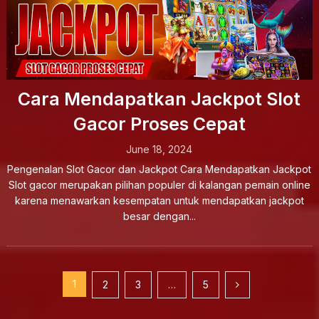
Cara Mendapatkan Jackpot Slot
Gacor Proses Cepat
June 18, 2024
Pengenalan Slot Gacor dan Jackpot Cara Mendapatkan Jackpot
Slot gacor merupakan pilihan populer di kalangan pemain online
karena menawarkan kesempatan untuk mendapatkan jackpot
besar dengan...
Posts
1
2
3
…
5
pagination