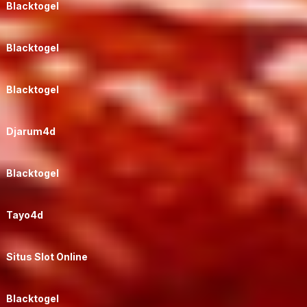
Blacktogel
Blacktogel
Blacktogel
Djarum4d
Blacktogel
Tayo4d
Situs Slot Online
Blacktogel