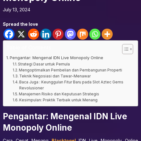
July 13, 2024
Spread the love
Table of Contents
Pengantar: Mengenal IDN Live Monopoly Online
Strategi Dasar untuk Pemula
Mengoptimalkan Pembelian dan Pembangunan Properti
Teknik Negosiasi dan Tawar-Menawar
Baca Juga : Keunggulan Fitur Baru pada Slot Aztec Gems
Revolusioner
Manajemen Risiko dan Keputusan Strategis
Kesimpulan: Praktik Terbaik untuk Menang
Pengantar: Mengenal IDN Live
Monopoly Online
Cara Cepat Menang
Blacktogel
IDN Live Monopoly Online