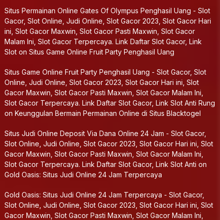
Situs Permainan Online Gates Of Olympus Penghasil Uang - Slot
Gacor, Slot Online, Judi Online, Slot Gacor 2023, Slot Gacor Hari
ini, Slot Gacor Maxwin, Slot Gacor Pasti Maxwin, Slot Gacor
Malam Ini, Slot Gacor Terpercaya. Link Daftar Slot Gacor, Link
Slot
on
Situs Game Online Fruit Party Penghasil Uang
Situs Game Online Fruit Party Penghasil Uang - Slot Gacor, Slot
Online, Judi Online, Slot Gacor 2023, Slot Gacor Hari ini, Slot
Gacor Maxwin, Slot Gacor Pasti Maxwin, Slot Gacor Malam Ini,
Slot Gacor Terpercaya. Link Daftar Slot Gacor, Link Slot Anti Rung
on
Keunggulan Bermain Permainan Online di Situs Blacktogel
Situs Judi Online Deposit Via Dana Online 24 Jam - Slot Gacor,
Slot Online, Judi Online, Slot Gacor 2023, Slot Gacor Hari ini, Slot
Gacor Maxwin, Slot Gacor Pasti Maxwin, Slot Gacor Malam Ini,
Slot Gacor Terpercaya. Link Daftar Slot Gacor, Link Slot Anti
on
Gold Oasis: Situs Judi Online 24 Jam Terpercaya
Gold Oasis: Situs Judi Online 24 Jam Terpercaya - Slot Gacor,
Slot Online, Judi Online, Slot Gacor 2023, Slot Gacor Hari ini, Slot
Gacor Maxwin, Slot Gacor Pasti Maxwin, Slot Gacor Malam Ini,