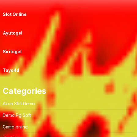
Slot Online
Ayutogel
Siritogel
Tayo4d
Categories
Akun Slot Demo
Demo Pg Soft
Game online