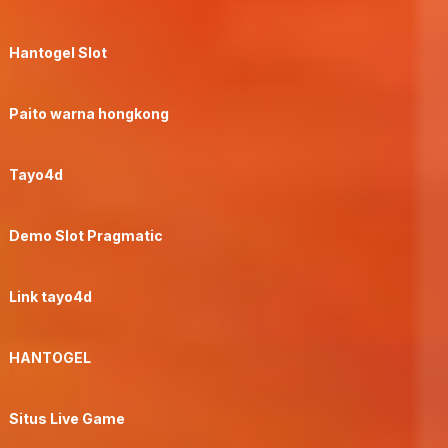
Hantogel Slot
Paito warna hongkong
Tayo4d
Demo Slot Pragmatic
Link tayo4d
HANTOGEL
Situs Live Game