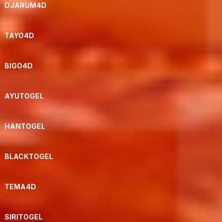
DJARUM4D
TAYO4D
BIGO4D
AYUTOGEL
HANTOGEL
BLACKTOGEL
TEMA4D
SIRITOGEL