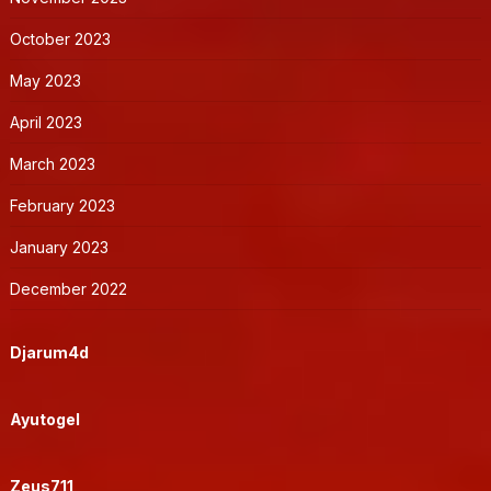
October 2023
May 2023
April 2023
March 2023
February 2023
January 2023
December 2022
Djarum4d
Ayutogel
Zeus711