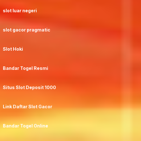
slot luar negeri
slot gacor pragmatic
Slot Hoki
Bandar Togel Resmi
Situs Slot Deposit 1000
Link Daftar Slot Gacor
Bandar Togel Online