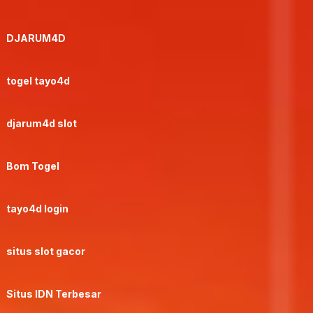
DJARUM4D
togel tayo4d
djarum4d slot
Bom Togel
tayo4d login
situs slot gacor
Situs IDN Terbesar