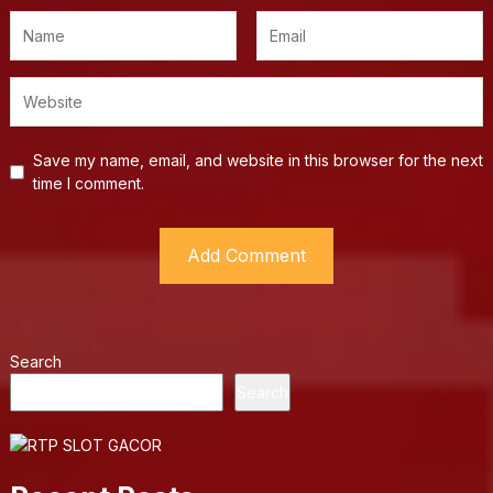
Save my name, email, and website in this browser for the next
time I comment.
Search
Search