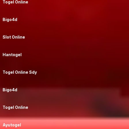
Togel Online
Bigo4d
Slot Online
Hantogel
Togel Online Sdy
Bigo4d
Togel Online
Ayutogel