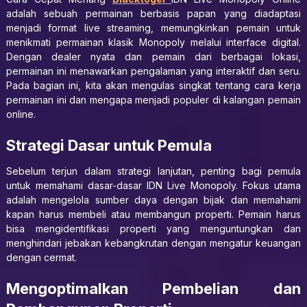
adalah sebuah permainan berbasis papan yang diadaptasi
menjadi format live streaming, memungkinkan pemain untuk
menikmati permainan klasik Monopoly melalui interface digital.
Dengan dealer nyata dan pemain dari berbagai lokasi,
permainan ini menawarkan pengalaman yang interaktif dan seru.
Pada bagian ini, kita akan mengulas singkat tentang cara kerja
permainan ini dan mengapa menjadi populer di kalangan pemain
online.
Strategi Dasar untuk Pemula
Sebelum terjun dalam strategi lanjutan, penting bagi pemula
untuk memahami dasar-dasar IDN Live Monopoly. Fokus utama
adalah mengelola sumber daya dengan bijak dan memahami
kapan harus membeli atau membangun properti. Pemain harus
bisa mengidentifikasi properti yang menguntungkan dan
menghindari jebakan kebangkrutan dengan mengatur keuangan
dengan cermat.
Mengoptimalkan Pembelian dan