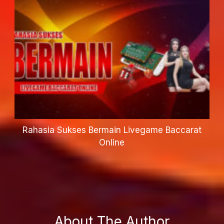
Rahasia Sukses Bermain Livegame Baccarat
Online
About The Author