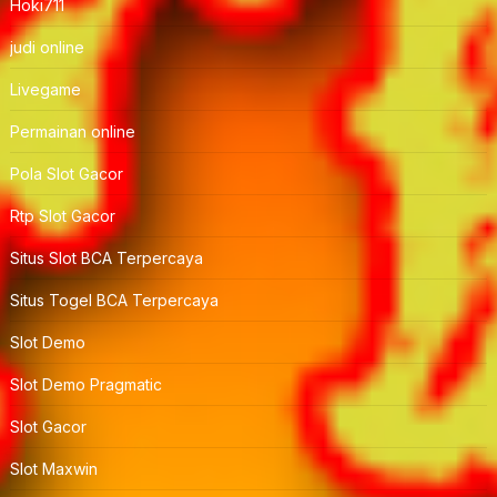
Hoki711
judi online
Livegame
Permainan online
Pola Slot Gacor
Rtp Slot Gacor
Situs Slot BCA Terpercaya
Situs Togel BCA Terpercaya
Slot Demo
Slot Demo Pragmatic
Slot Gacor
Slot Maxwin