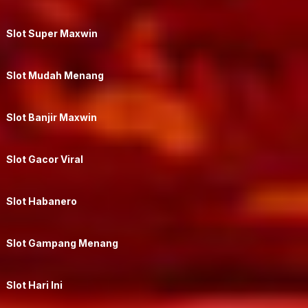
Slot Super Maxwin
Slot Mudah Menang
Slot Banjir Maxwin
Slot Gacor Viral
Slot Habanero
Slot Gampang Menang
Slot Hari Ini