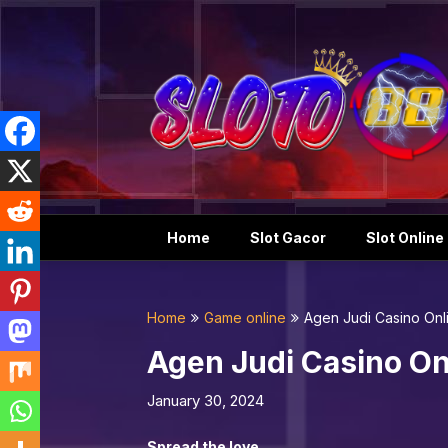
Skip
to
content
Home
Slot Gacor
Slot Online
Home
Game online
Agen Judi Casino Onl
Agen Judi Casino On
January 30, 2024
Spread the love