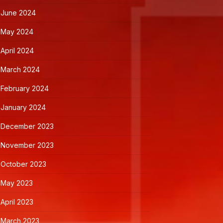
June 2024
May 2024
April 2024
March 2024
February 2024
January 2024
December 2023
November 2023
October 2023
May 2023
April 2023
March 2023