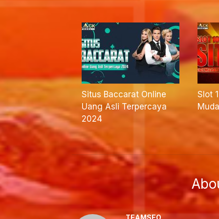
Situs Baccarat Online
Slot 
Uang Asli Terpercaya
Mudah
2024
Abo
TEAMSEO