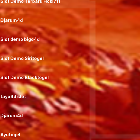
Slot Demo Terbaru Hoki711
Djarum4d
Slot demo bigo4d
Slot Demo Siritogel
Slot Demo Blacktogel
tayo4d slot
Djarum4d
Ayutogel