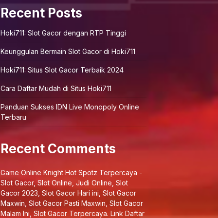
Recent Posts
Hoki711: Slot Gacor dengan RTP Tinggi
Keunggulan Bermain Slot Gacor di Hoki711
Hoki711: Situs Slot Gacor Terbaik 2024
Cara Daftar Mudah di Situs Hoki711
Panduan Sukses IDN Live Monopoly Online
Terbaru
Recent Comments
Game Online Knight Hot Spotz Terpercaya -
Slot Gacor, Slot Online, Judi Online, Slot
Gacor 2023, Slot Gacor Hari ini, Slot Gacor
Maxwin, Slot Gacor Pasti Maxwin, Slot Gacor
Malam Ini, Slot Gacor Terpercaya. Link Daftar