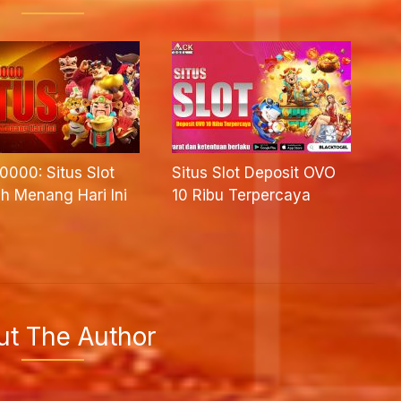
10000: Situs Slot
Situs Slot Deposit OVO
 Menang Hari Ini
10 Ribu Terpercaya
ut The Author