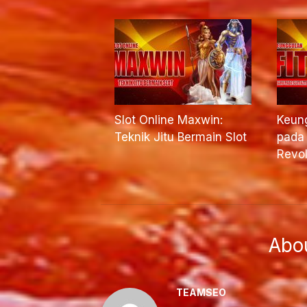
Slot Online Maxwin:
Keung
Teknik Jitu Bermain Slot
pada
Revol
Abo
TEAMSEO