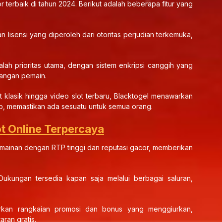
r terbaik di tahun 2024. Berikut adalah beberapa fitur yang
 lisensi yang diperoleh dari otoritas perjudian terkemuka,
lah prioritas utama, dengan sistem enkripsi canggih yang
uangan pemain.
t klasik hingga video slot terbaru, Blacktogel menawarkan
p, memastikan ada sesuatu untuk semua orang.
t Online Terpercaya
ainan dengan RTP tinggi dan reputasi gacor, memberikan
ukungan tersedia kapan saja melalui berbagai saluran,
kan rangkaian promosi dan bonus yang menggiurkan,
ran gratis.