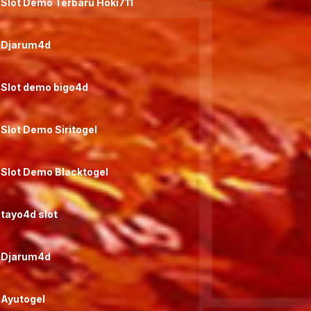
Slot Demo Terbaru Hoki711
Djarum4d
Slot demo bigo4d
Slot Demo Siritogel
Slot Demo Blacktogel
tayo4d slot
Djarum4d
Ayutogel