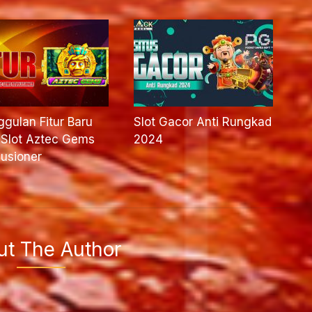
gulan Fitur Baru
Slot Gacor Anti Rungkad
 Slot Aztec Gems
2024
usioner
ut The Author