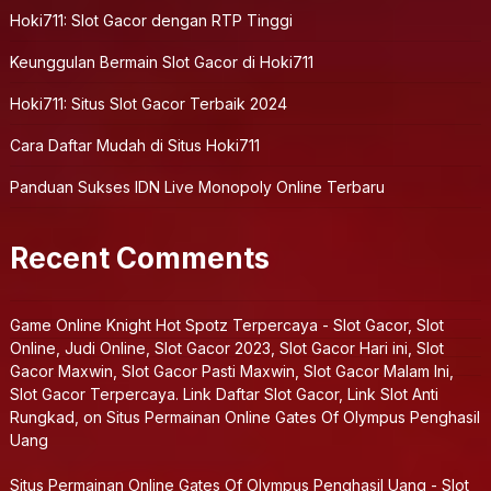
Hoki711: Slot Gacor dengan RTP Tinggi
Keunggulan Bermain Slot Gacor di Hoki711
Hoki711: Situs Slot Gacor Terbaik 2024
Cara Daftar Mudah di Situs Hoki711
Panduan Sukses IDN Live Monopoly Online Terbaru
Recent Comments
Game Online Knight Hot Spotz Terpercaya - Slot Gacor, Slot
Online, Judi Online, Slot Gacor 2023, Slot Gacor Hari ini, Slot
Gacor Maxwin, Slot Gacor Pasti Maxwin, Slot Gacor Malam Ini,
Slot Gacor Terpercaya. Link Daftar Slot Gacor, Link Slot Anti
Rungkad,
on
Situs Permainan Online Gates Of Olympus Penghasil
Uang
Situs Permainan Online Gates Of Olympus Penghasil Uang - Slot