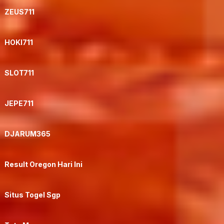
ZEUS711
HOKI711
SLOT711
JEPE711
DJARUM365
Result Oregon Hari Ini
Situs Togel Sgp