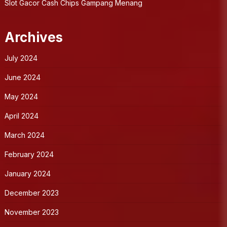
Slot Gacor Cash Chips Gampang Menang
Archives
July 2024
June 2024
May 2024
April 2024
March 2024
February 2024
January 2024
December 2023
November 2023