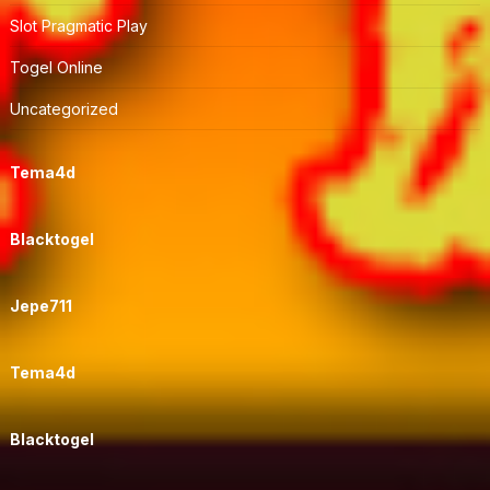
Slot Pragmatic Play
Togel Online
Uncategorized
Tema4d
Blacktogel
Jepe711
Tema4d
Blacktogel