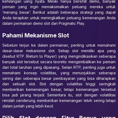
kehilangan uang nyata. Meski hanya bersifat demo, banyak
pemain yang ingin memaksimalkan peluang mereka untuk
‘menang besar’. Berikut adalah beberapa strategi yang dapat
Anda terapkan untuk meningkatkan peluang kemenangan Anda
dalam permainan demo slot dari Pragmatic Play.
Pahami Mekanisme Slot
Sebelum terjun ke dalam permainan, penting untuk memahami
dasar-dasar mekanisme slot. Setiap slot memiliki apa yang
disebut RTP (Return to Player) yang mengindikasikan seberapa
banyak slot tersebut secara teoretis mengembalikan ke pemain
dari total taruhan yang dipasang. Selain RTP, penting juga untuk
memahami konsep volatilitas, yang menunjukkan seberapa
sering dan seberapa besar pembayaran yang bisa diharapkan
dari sebuah slot. Slot dengan volatilitas tinggi seringkali
memberikan kemenangan besar, tetapi kemenangan tersebut
bisa jadi jarang terjadi. Sementara itu, slot dengan volatilitas
rendah cenderung memberikan kemenangan lebih sering tetapi
dalam jumlah yang lebih kecil.