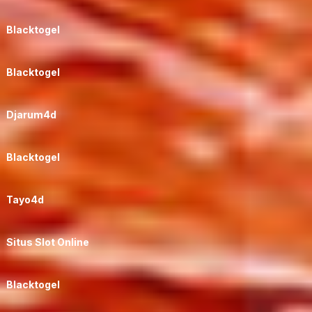
Blacktogel
Blacktogel
Djarum4d
Blacktogel
Tayo4d
Situs Slot Online
Blacktogel