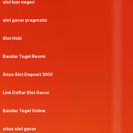
slot luar negeri
slot gacor pragmatic
Slot Hoki
Bandar Togel Resmi
Situs Slot Deposit 1000
Link Daftar Slot Gacor
Bandar Togel Online
situs slot gacor