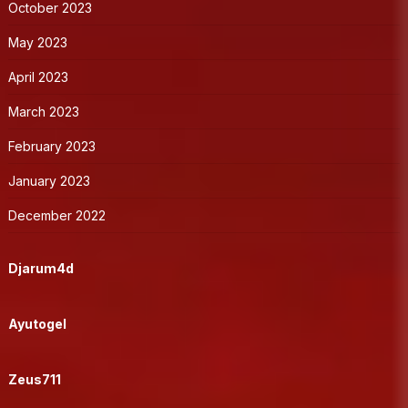
October 2023
May 2023
April 2023
March 2023
February 2023
January 2023
December 2022
Djarum4d
Ayutogel
Zeus711