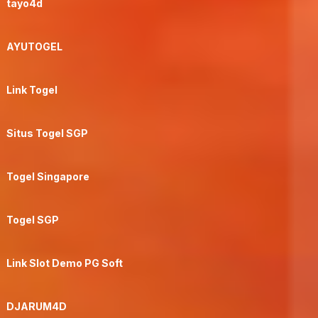
tayo4d
AYUTOGEL
Link Togel
Situs Togel SGP
Togel Singapore
Togel SGP
Link Slot Demo PG Soft
DJARUM4D