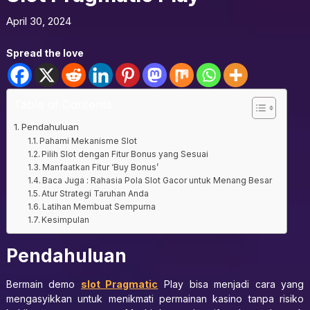
April 30, 2024
Spread the love
Table of Contents
Pendahuluan
Pahami Mekanisme Slot
Pilih Slot dengan Fitur Bonus yang Sesuai
Manfaatkan Fitur ‘Buy Bonus’
Baca Juga : Rahasia Pola Slot Gacor untuk Menang Besar
Atur Strategi Taruhan Anda
Latihan Membuat Sempurna
Kesimpulan
Pendahuluan
Bermain demo
slot Pragmatic
Play bisa menjadi cara yang
mengasyikkan untuk menikmati permainan kasino tanpa risiko