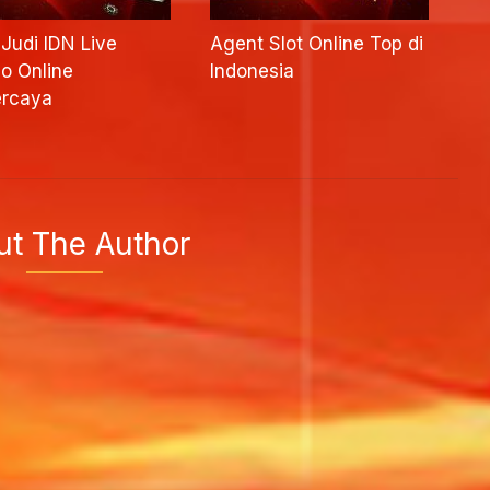
 Judi IDN Live
Agent Slot Online Top di
o Online
Indonesia
ercaya
ut The Author