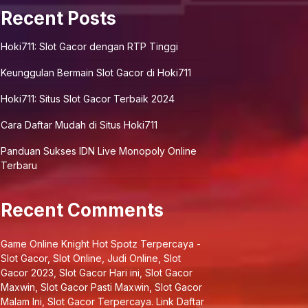
Recent Posts
Hoki711: Slot Gacor dengan RTP Tinggi
Keunggulan Bermain Slot Gacor di Hoki711
Hoki711: Situs Slot Gacor Terbaik 2024
Cara Daftar Mudah di Situs Hoki711
Panduan Sukses IDN Live Monopoly Online
Terbaru
Recent Comments
Game Online Knight Hot Spotz Terpercaya -
Slot Gacor, Slot Online, Judi Online, Slot
Gacor 2023, Slot Gacor Hari ini, Slot Gacor
Maxwin, Slot Gacor Pasti Maxwin, Slot Gacor
Malam Ini, Slot Gacor Terpercaya. Link Daftar