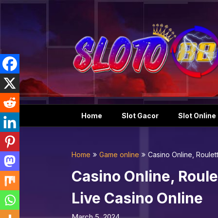
Skip
to
content
Home
Slot Gacor
Slot Online
Home
Game online
Casino Online, Roulet
Casino Online, Roule
Live Casino Online
March 5, 2024