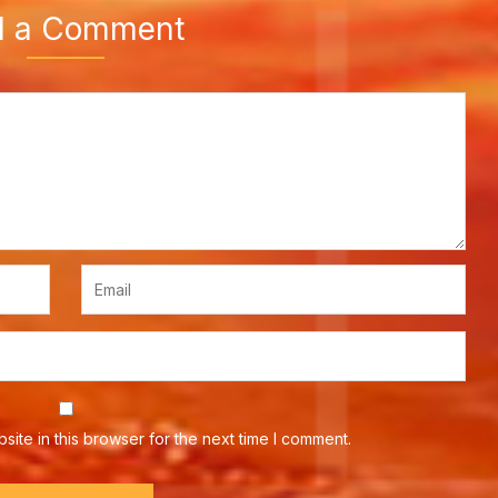
d a Comment
ite in this browser for the next time I comment.