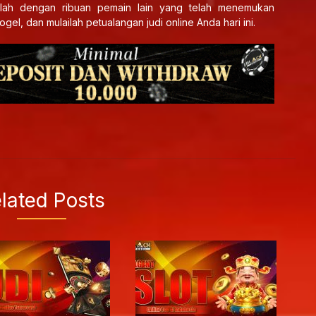
nglah dengan ribuan pemain lain yang telah menemukan
l, dan mulailah petualangan judi online Anda hari ini.
lated Posts