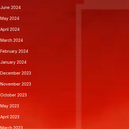
June 2024
May 2024
April 2024
March 2024
February 2024
January 2024
December 2023
November 2023
October 2023
May 2023
April 2023
March 2023