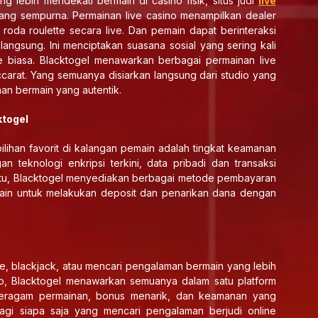
lebih mendekati bermain di casino fisik, situs judi
live
 yang sempurna. Permainan live casino menampilkan dealer
oda roulette secara live. Dan pemain dapat berinteraksi
langsung. Ini menciptakan suasana sosial yang sering kali
ne biasa. Blacktogel menawarkan berbagai permainan live
ccarat. Yang semuanya disiarkan langsung dari studio yang
an bermain yang autentik.
togel
ilihan favorit di kalangan pemain adalah tingkat keamanan
an teknologi enkripsi terkini, data pribadi dan transaksi
n itu, Blacktogel menyediakan berbagai metode pembayaran
in untuk melakukan deposit dan penarikan dana dengan
e, blackjack, atau mencari pengalaman bermain yang lebih
ino, Blacktogel menawarkan semuanya dalam satu platform
eragam permainan, bonus menarik, dan keamanan yang
 bagi siapa saja yang mencari pengalaman berjudi online