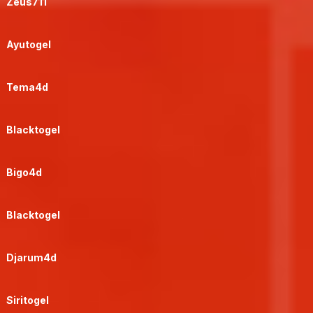
Zeus711
Ayutogel
Tema4d
Blacktogel
Bigo4d
Blacktogel
Djarum4d
Siritogel