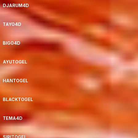
DJARUM4D
TAYO4D
BIGO4D
AYUTOGEL
HANTOGEL
BLACKTOGEL
TEMA4D
SIRITOGEL