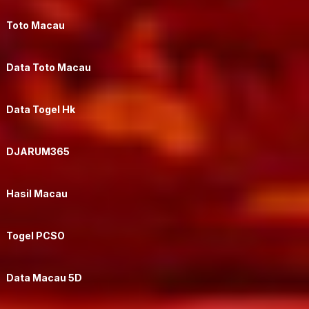
Toto Macau
Data Toto Macau
Data Togel Hk
DJARUM365
Hasil Macau
Togel PCSO
Data Macau 5D