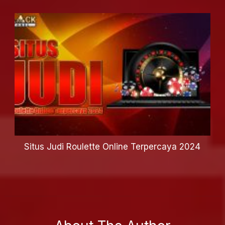
Situs Judi Roulette Online Terpercaya 2024