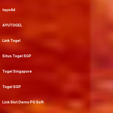
tayo4d
AYUTOGEL
Link Togel
Situs Togel SGP
Togel Singapore
Togel SGP
Link Slot Demo PG Soft