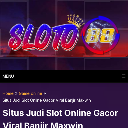
Skip
to
content
MENU
Home
Game online
Situs Judi Slot Online Gacor Viral Banjir Maxwin
Situs Judi Slot Online Gacor
Viral Banjir Maxwin