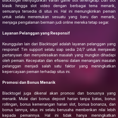
Blacktogel menyuguhkan varian game slot terlengkap. Dari slot
klasik hingga slot video dengan berbagai tema menarik,
semuanya tersedia di situs ini. Hal ini memungkinkan pemain
untuk selalu menemukan sesuatu yang baru dan menarik,
menjaga pengalaman bermain judi online mereka tetap segar.
Layanan Pelanggan yang Responsif
Keunggulan lain dari Blacktogel adalah layanan pelanggan yang
responsif. Tim support selalu siap sedia 24/7 untuk menjawab
pertanyaan dan menyelesaikan masalah yang mungkin dihadapi
oleh pemain. Kecepatan dan efisiensi dalam menangani masalah
pelanggan menjadi salah satu faktor yang meningkatkan
kepercayaan pemain terhadap situs ini.
Promosi dan Bonus Menarik
Blacktogel juga dikenal akan promosi dan bonusnya yang
menarik. Mulai dari bonus deposit harian tanpa batas, bonus
rollingan, bonus kemenangan harian slot, bonua bonanza, dan
bonus lainnya, situs ini selalu berusaha memberikan nilai lebih
kepada pemainnya. Hal ini tidak hanya meningkatkan