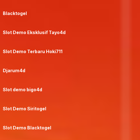
Blacktogel
Slot Demo Eksklusif Tayo4d
Slot Demo Terbaru Hoki711
Djarum4d
Slot demo bigo4d
Slot Demo Siritogel
Slot Demo Blacktogel