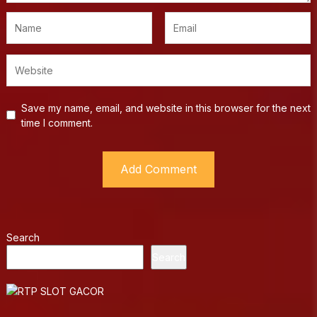
Save my name, email, and website in this browser for the next
time I comment.
Search
Search