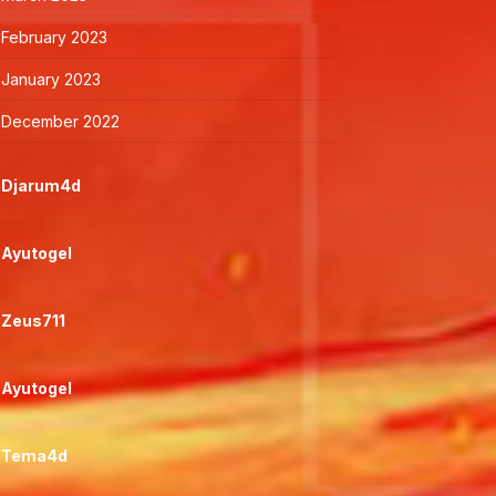
February 2023
January 2023
December 2022
Djarum4d
Ayutogel
Zeus711
Ayutogel
Tema4d