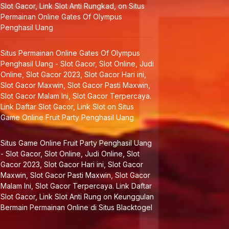
Slot Gacor, Link Slot Anti Rungkad,
on
Situs
Permainan Online Gates Of Olympus
Penghasil Uang
Situs Permainan Online Gates Of Olympus
Penghasil Uang - Slot Gacor, Slot Online, Judi
Online, Slot Gacor 2023, Slot Gacor Hari ini,
Slot Gacor Maxwin, Slot Gacor Pasti Maxwin,
Slot Gacor Malam Ini, Slot Gacor Terpercaya.
Link Daftar Slot Gacor, Link Slot
on
Situs
Game Online Fruit Party Penghasil Uang
Situs Game Online Fruit Party Penghasil Uang
- Slot Gacor, Slot Online, Judi Online, Slot
Gacor 2023, Slot Gacor Hari ini, Slot Gacor
Maxwin, Slot Gacor Pasti Maxwin, Slot Gacor
Malam Ini, Slot Gacor Terpercaya. Link Daftar
Slot Gacor, Link Slot Anti Rung
on
Keunggulan
Bermain Permainan Online di Situs Blacktogel