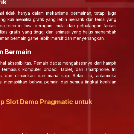
ik
si tidak hanya dalam mekanisme permainan, tetapi juga
ng kali memiliki grafik yang lebih menarik dan tema yang
ma-tema ini bisa beragam, mulai dari petualangan fantasi
litas grafis yang tinggi dan animasi yang halus menambah
laman bermain game lebih imersif dan menyenangkan.
n Bermain
hal aksesibilitas. Pemain dapat mengaksesnya dari hampir
termasuk komputer pribadi, tablet, dan smartphone. Ini
dan dimainkan dari mana saja. Selain itu, antarmuka
 memastikan bahwa pemain dari semua tingkat keahlian
p Slot Demo Pragmatic untuk