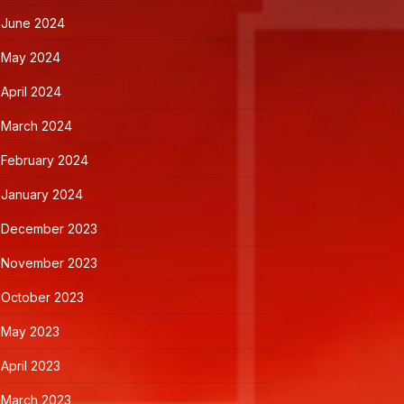
June 2024
May 2024
April 2024
March 2024
February 2024
January 2024
December 2023
November 2023
October 2023
May 2023
April 2023
March 2023