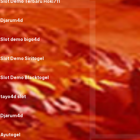
Slot Demo Terbaru Hoki711
Djarum4d
Slot demo bigo4d
Slot Demo Siritogel
Slot Demo Blacktogel
tayo4d slot
Djarum4d
Ayutogel