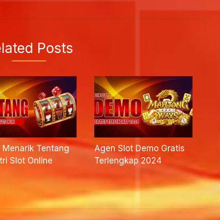
lated Posts
 Menarik Tentang
Agen Slot Demo Gratis
tri Slot Online
Terlengkap 2024