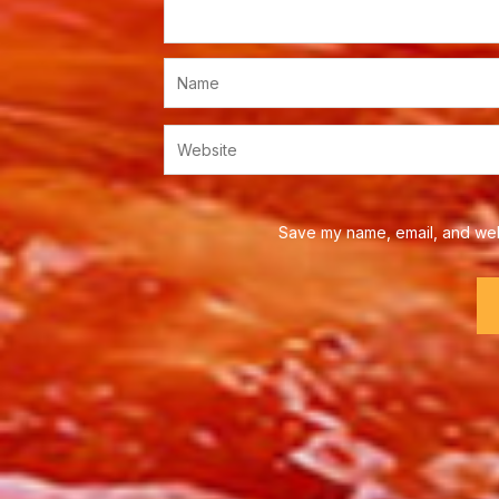
Save my name, email, and webs