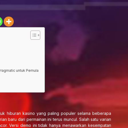
Pragmatic untuk Pemula
ntuk hiburan kasino yang paling populer selama beberapa
n baru dari permainan ini terus muncul. Salah satu varian
cor. Versi demo ini tidak hanya menawarkan kesempatan