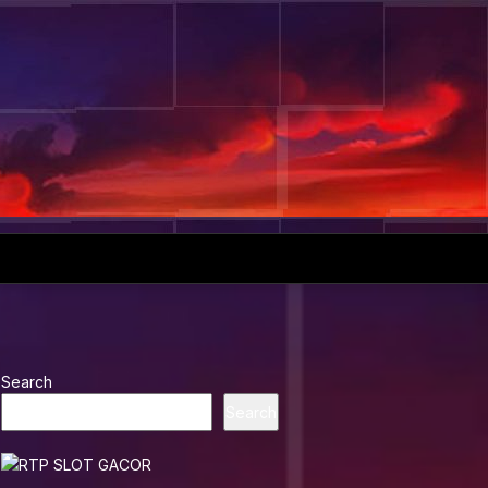
Search
Search