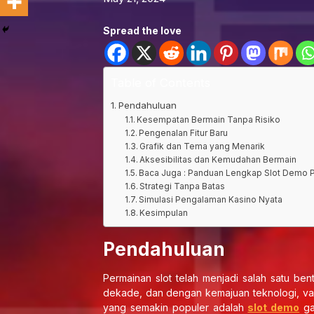
Spread the love
Table of Contents
Pendahuluan
Kesempatan Bermain Tanpa Risiko
Pengenalan Fitur Baru
Grafik dan Tema yang Menarik
Aksesibilitas dan Kemudahan Bermain
Baca Juga : Panduan Lengkap Slot Demo 
Strategi Tanpa Batas
Simulasi Pengalaman Kasino Nyata
Kesimpulan
Pendahuluan
Permainan slot telah menjadi salah satu be
dekade, dan dengan kemajuan teknologi, varia
yang semakin populer adalah
slot demo
ga