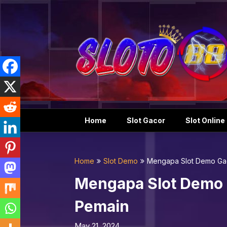
Skip
to
content
Home
Slot Gacor
Slot Online
Home
Slot Demo
Mengapa Slot Demo Ga
Mengapa Slot Demo 
Pemain
May 21, 2024