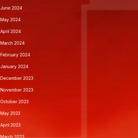
June 2024
May 2024
April 2024
March 2024
February 2024
January 2024
December 2023
November 2023
October 2023
May 2023
April 2023
March 2023