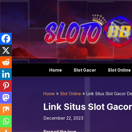
Skip
to
content
Home
Slot Gacor
Slot Online
Home
Slot Online
Link Situs Slot Gacor D
Link Situs Slot Gaco
December 22, 2023
Spread the love