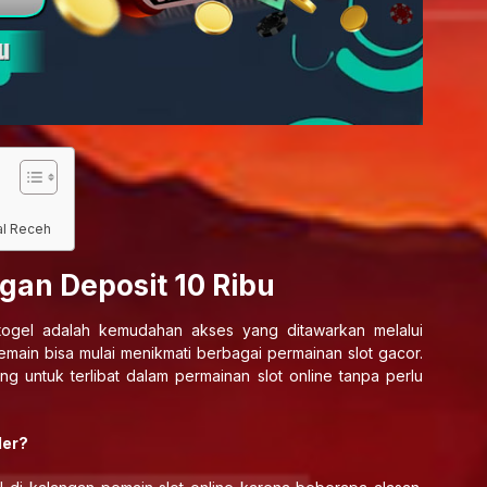
al Receh
an Deposit 10 Ribu
ktogel adalah kemudahan akses yang ditawarkan melalui
main bisa mulai menikmati berbagai permainan slot gacor.
g untuk terlibat dalam permainan slot online tanpa perlu
ler?