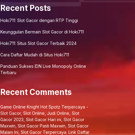
Recent Posts
Hoki711: Slot Gacor dengan RTP Tinggi
Keunggulan Bermain Slot Gacor di Hoki711
Hoki711: Situs Slot Gacor Terbaik 2024
Cara Daftar Mudah di Situs Hoki711
Panduan Sukses IDN Live Monopoly Online
Terbaru
Recent Comments
Game Online Knight Hot Spotz Terpercaya -
Slot Gacor, Slot Online, Judi Online, Slot
Gacor 2023, Slot Gacor Hari ini, Slot Gacor
Maxwin, Slot Gacor Pasti Maxwin, Slot Gacor
Malam Ini, Slot Gacor Terpercaya. Link Daftar