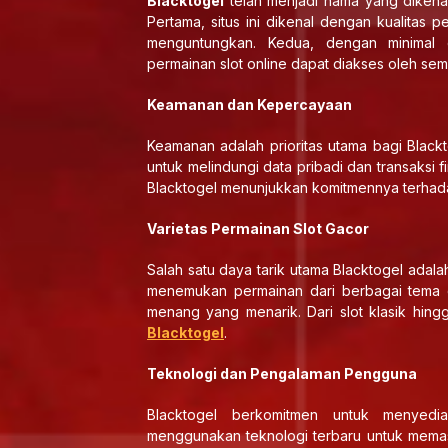
Blacktogel
telah menjadi nama yang dikenal
Pertama, situs ini dikenal dengan kualitas 
menguntungkan. Kedua, dengan minimal 
permainan slot online dapat diakses oleh se
Keamanan dan Kepercayaan
Keamanan adalah prioritas utama bagi Blackt
untuk melindungi data pribadi dan transaksi fin
Blacktogel menunjukkan komitmennya terhada
Varietas Permainan Slot Gacor
Salah satu daya tarik utama Blacktogel adala
menemukan permainan dari berbagai tema d
menang yang menarik. Dari slot klasik hing
Blacktogel
.
Teknologi dan Pengalaman Pengguna
Blacktogel berkomitmen untuk menyedi
menggunakan teknologi terbaru untuk memas