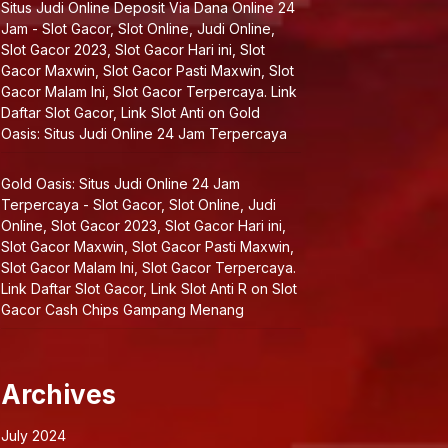
Situs Judi Online Deposit Via Dana Online 24
Jam - Slot Gacor, Slot Online, Judi Online,
Slot Gacor 2023, Slot Gacor Hari ini, Slot
Gacor Maxwin, Slot Gacor Pasti Maxwin, Slot
Gacor Malam Ini, Slot Gacor Terpercaya. Link
Daftar Slot Gacor, Link Slot Anti
on
Gold
Oasis: Situs Judi Online 24 Jam Terpercaya
Gold Oasis: Situs Judi Online 24 Jam
Terpercaya - Slot Gacor, Slot Online, Judi
Online, Slot Gacor 2023, Slot Gacor Hari ini,
Slot Gacor Maxwin, Slot Gacor Pasti Maxwin,
Slot Gacor Malam Ini, Slot Gacor Terpercaya.
Link Daftar Slot Gacor, Link Slot Anti R
on
Slot
Gacor Cash Chips Gampang Menang
Archives
July 2024