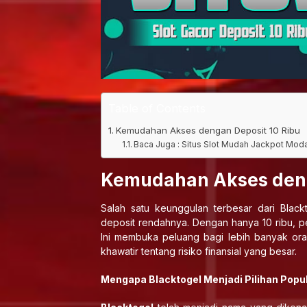
Table of Contents
Kemudahan Akses dengan Deposit 10 Ribu
Baca Juga : Situs Slot Mudah Jackpot Mod
Kemudahan Akses deng
Salah satu keunggulan terbesar dari Blac
deposit rendahnya. Dengan hanya 10 ribu, pe
Ini membuka peluang bagi lebih banyak oran
khawatir tentang risiko finansial yang besar.
Mengapa Blacktogel Menjadi Pilihan Popu