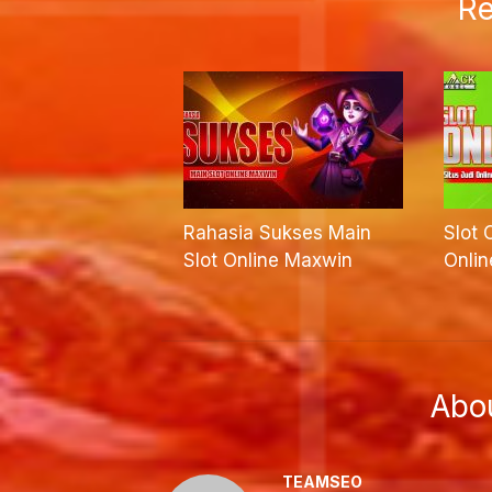
Re
Rahasia Sukses Main
Slot 
Slot Online Maxwin
Onlin
Abo
TEAMSEO