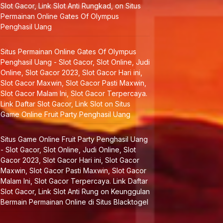
Slot Gacor, Link Slot Anti Rungkad,
on
Situs
Permainan Online Gates Of Olympus
Penghasil Uang
Situs Permainan Online Gates Of Olympus
Penghasil Uang - Slot Gacor, Slot Online, Judi
Online, Slot Gacor 2023, Slot Gacor Hari ini,
Slot Gacor Maxwin, Slot Gacor Pasti Maxwin,
Slot Gacor Malam Ini, Slot Gacor Terpercaya.
Link Daftar Slot Gacor, Link Slot
on
Situs
Game Online Fruit Party Penghasil Uang
Situs Game Online Fruit Party Penghasil Uang
- Slot Gacor, Slot Online, Judi Online, Slot
Gacor 2023, Slot Gacor Hari ini, Slot Gacor
Maxwin, Slot Gacor Pasti Maxwin, Slot Gacor
Malam Ini, Slot Gacor Terpercaya. Link Daftar
Slot Gacor, Link Slot Anti Rung
on
Keunggulan
Bermain Permainan Online di Situs Blacktogel