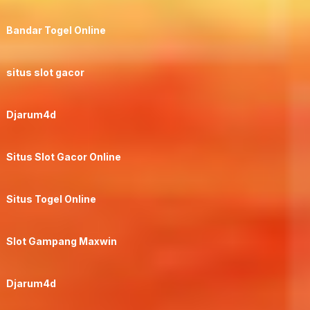
Bandar Togel Online
situs slot gacor
Djarum4d
Situs Slot Gacor Online
Situs Togel Online
Slot Gampang Maxwin
Djarum4d