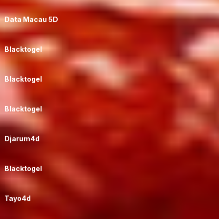
Data Macau 5D
Blacktogel
Blacktogel
Blacktogel
Djarum4d
Blacktogel
Tayo4d