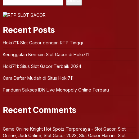
Search
Recent Posts
Hoki711: Slot Gacor dengan RTP Tinggi
Keunggulan Bermain Slot Gacor di Hoki711
Hoki711: Situs Slot Gacor Terbaik 2024
Cara Daftar Mudah di Situs Hoki711
Panduan Sukses IDN Live Monopoly Online Terbaru
Recent Comments
Game Online Knight Hot Spotz Terpercaya - Slot Gacor, Slot
Online, Judi Online, Slot Gacor 2023, Slot Gacor Hari ini, Slot