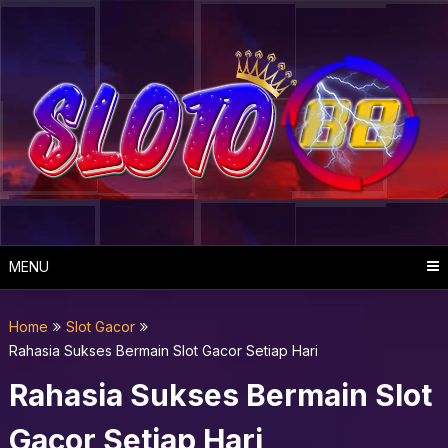
Skip
to
content
MENU
Home
Slot Gacor
Rahasia Sukses Bermain Slot Gacor Setiap Hari
Rahasia Sukses Bermain Slot
Gacor Setiap Hari