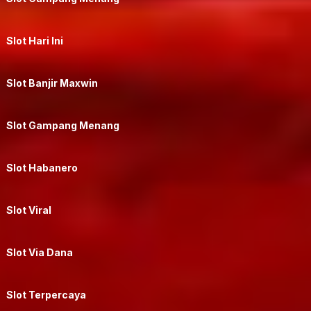
Slot Hari Ini
Slot Banjir Maxwin
Slot Gampang Menang
Slot Habanero
Slot Viral
Slot Via Dana
Slot Terpercaya