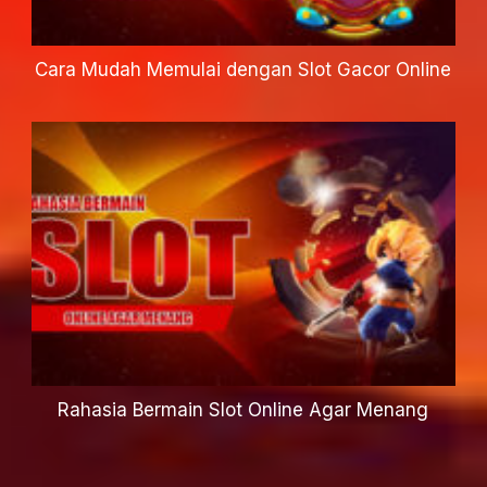
Cara Mudah Memulai dengan Slot Gacor Online
Rahasia Bermain Slot Online Agar Menang