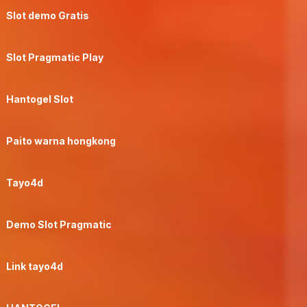
Slot demo Gratis
Slot Pragmatic Play
Hantogel Slot
Paito warna hongkong
Tayo4d
Demo Slot Pragmatic
Link tayo4d