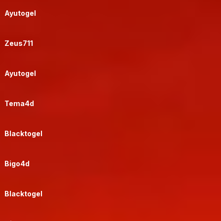
Ayutogel
Zeus711
Ayutogel
Tema4d
Blacktogel
Bigo4d
Blacktogel