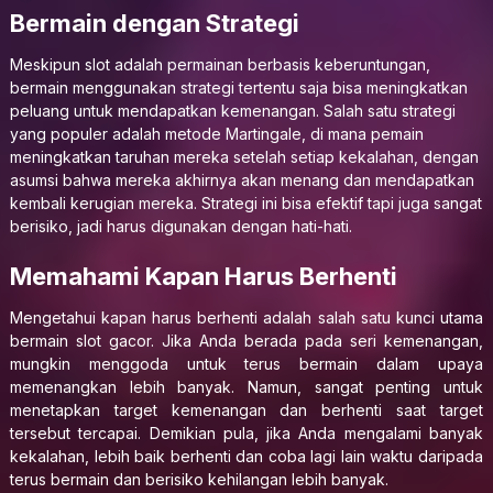
Bermain dengan Strategi
Meskipun slot adalah permainan berbasis keberuntungan,
bermain menggunakan strategi tertentu saja bisa meningkatkan
peluang untuk mendapatkan kemenangan. Salah satu strategi
yang populer adalah metode Martingale, di mana pemain
meningkatkan taruhan mereka setelah setiap kekalahan, dengan
asumsi bahwa mereka akhirnya akan menang dan mendapatkan
kembali kerugian mereka. Strategi ini bisa efektif tapi juga sangat
berisiko, jadi harus digunakan dengan hati-hati.
Memahami Kapan Harus Berhenti
Mengetahui kapan harus berhenti adalah salah satu kunci utama
bermain slot gacor. Jika Anda berada pada seri kemenangan,
mungkin menggoda untuk terus bermain dalam upaya
memenangkan lebih banyak. Namun, sangat penting untuk
menetapkan target kemenangan dan berhenti saat target
tersebut tercapai. Demikian pula, jika Anda mengalami banyak
kekalahan, lebih baik berhenti dan coba lagi lain waktu daripada
terus bermain dan berisiko kehilangan lebih banyak.