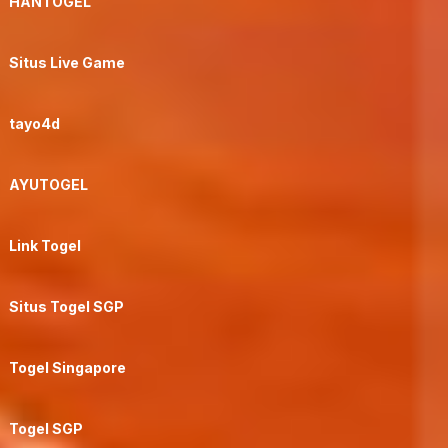
HANTOGEL
Situs Live Game
tayo4d
AYUTOGEL
Link Togel
Situs Togel SGP
Togel Singapore
Togel SGP