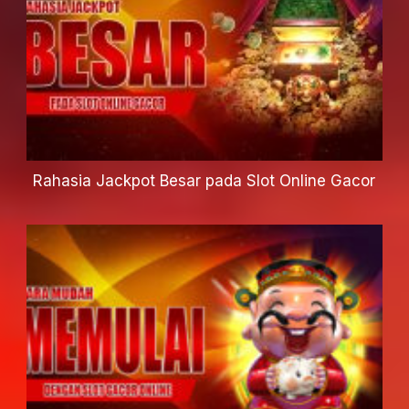
Rahasia Jackpot Besar pada Slot Online Gacor