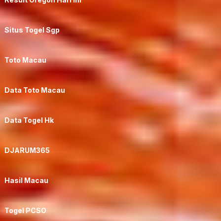
Situs Togel Sgp
Toto Macau
Data Toto Macau
Data Togel Hk
DJARUM365
Hasil Macau
Togel PCSO