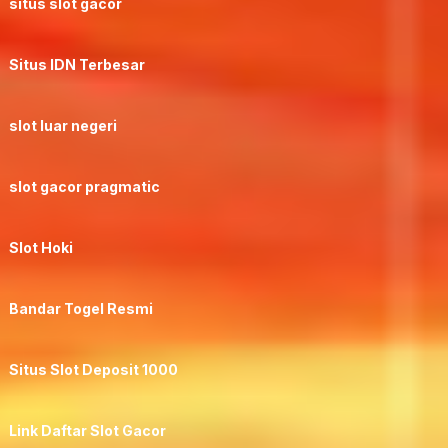
situs slot gacor
Situs IDN Terbesar
slot luar negeri
slot gacor pragmatic
Slot Hoki
Bandar Togel Resmi
Situs Slot Deposit 1000
Link Daftar Slot Gacor