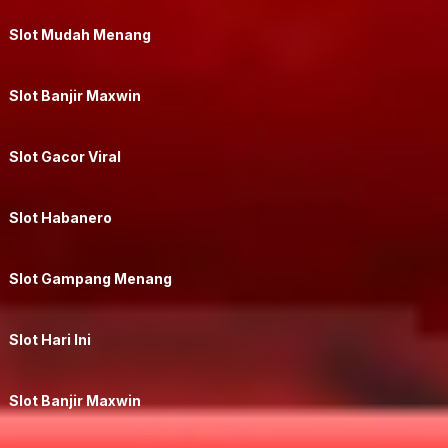
Slot Mudah Menang
Slot Banjir Maxwin
Slot Gacor Viral
Slot Habanero
Slot Gampang Menang
Slot Hari Ini
Slot Banjir Maxwin