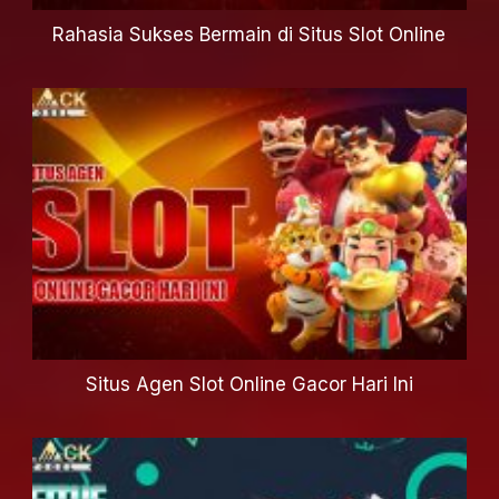
Rahasia Sukses Bermain di Situs Slot Online
Situs Agen Slot Online Gacor Hari Ini