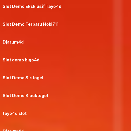
Slot Demo Eksklusif Tayo4d
Slot Demo Terbaru Hoki711
Djarum4d
Slot demo bigo4d
Slot Demo Siritogel
Slot Demo Blacktogel
tayo4d slot