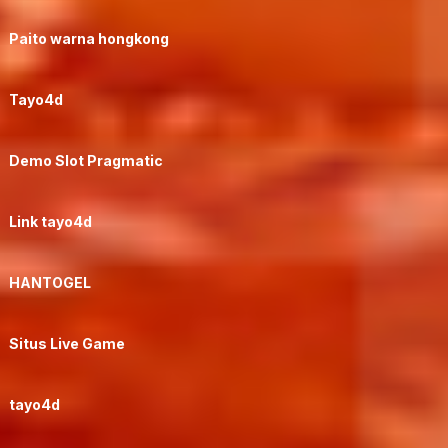
Paito warna hongkong
Tayo4d
Demo Slot Pragmatic
Link tayo4d
HANTOGEL
Situs Live Game
tayo4d