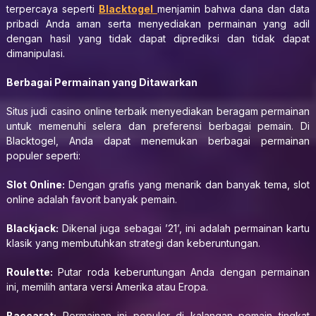
terpercaya seperti
Blacktogel
menjamin bahwa dana dan data
pribadi Anda aman serta menyediakan permainan yang adil
dengan hasil yang tidak dapat diprediksi dan tidak dapat
dimanipulasi.
Berbagai Permainan yang Ditawarkan
Situs judi casino online terbaik menyediakan beragam permainan
untuk memenuhi selera dan preferensi berbagai pemain. Di
Blacktogel, Anda dapat menemukan berbagai permainan
populer seperti:
Slot Online:
Dengan grafis yang menarik dan banyak tema, slot
online adalah favorit banyak pemain.
Blackjack:
Dikenal juga sebagai ’21’, ini adalah permainan kartu
klasik yang membutuhkan strategi dan keberuntungan.
Roulette:
Putar roda keberuntungan Anda dengan permainan
ini, memilih antara versi Amerika atau Eropa.
Baccarat:
Permainan ini populer di kalangan pemain tingkat