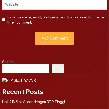
Save my name, email, and website in this browser for the next
time I comment.
Search
Search
Recent Posts
Hoki711: Slot Gacor dengan RTP Tinggi