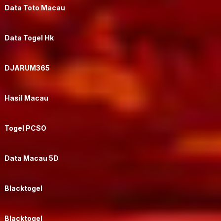
Data Toto Macau
Data Togel Hk
DJARUM365
Hasil Macau
Togel PCSO
Data Macau 5D
Blacktogel
Blacktogel