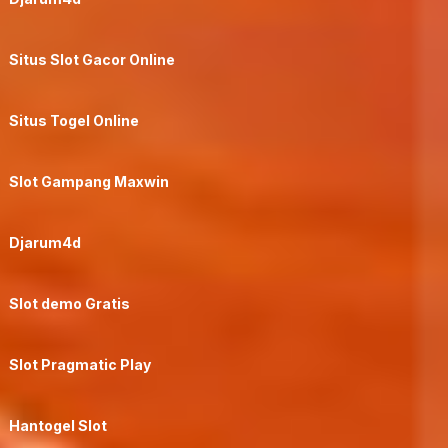
Situs Slot Gacor Online
Situs Togel Online
Slot Gampang Maxwin
Djarum4d
Slot demo Gratis
Slot Pragmatic Play
Hantogel Slot