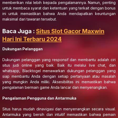
memberikan nilai lebih kepada pengalamannya. Namun, penting
untuk membaca syarat dan ketentuan yang terkait dengan bonus
ini untuk memastikan bahwa Anda mendapatkan keuntungan
maksimal dari tawaran tersebut.
Baca Juga :
Situs Slot Gacor Maxwin
Hari Ini Terbaru 2024
Dukungan Pelanggan
Dukungan pelanggan yang responsif dan membantu adalah ciri
situs judi online yang baik. Baik itu melalui live chat, dan
whatsapp, Blacktogel menawarkan dukungan pelanggan yang
siap membantu Anda dengan setiap pertanyaan atau masalah
yang mungkin Anda miliki. Aksesibilitas ini memastikan bahwa
pengalaman bermain game Anda lancar dan menyenangkan.
Pengalaman Pengguna dan Antarmuka
Situs harus mudah dinavigasi dan menyenangkan secara visual.
Antarmuka yang bersih dan intuitif memastikan bahwa pemain