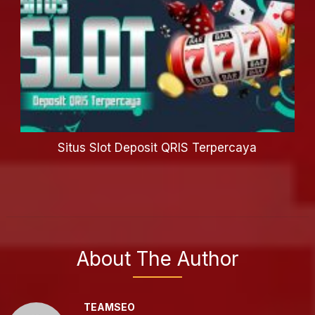
Situs Slot Deposit QRIS Terpercaya
About The Author
TEAMSEO