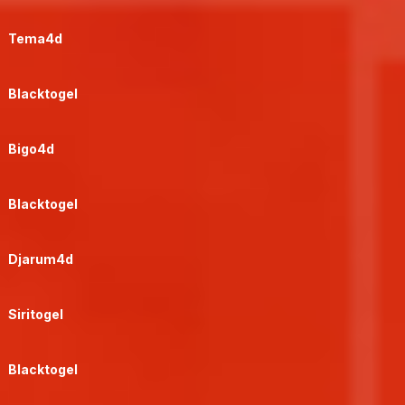
Tema4d
Blacktogel
Bigo4d
Blacktogel
Djarum4d
Siritogel
Blacktogel