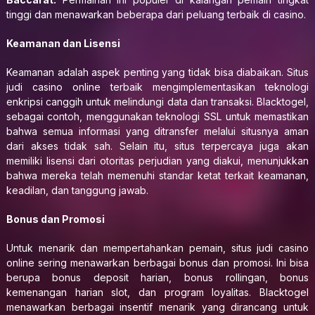
tinggi dan menawarkan beberapa dari peluang terbaik di casino.
Keamanan dan Lisensi
Keamanan adalah aspek penting yang tidak bisa diabaikan. Situs
judi casino online terbaik mengimplementasikan teknologi
enkripsi canggih untuk melindungi data dan transaksi. Blacktogel,
sebagai contoh, menggunakan teknologi SSL untuk memastikan
bahwa semua informasi yang ditransfer melalui situsnya aman
dari akses tidak sah. Selain itu, situs terpercaya juga akan
memiliki lisensi dari otoritas perjudian yang diakui, menunjukkan
bahwa mereka telah memenuhi standar ketat terkait keamanan,
keadilan, dan tanggung jawab.
Bonus dan Promosi
Untuk menarik dan mempertahankan pemain, situs judi casino
online sering menawarkan berbagai bonus dan promosi. Ini bisa
berupa bonus deposit harian, bonus rollingan, bonus
kemenangan harian slot, dan program loyalitas. Blacktogel
menawarkan berbagai insentif menarik yang dirancang untuk