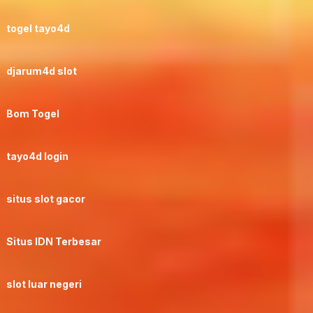
togel tayo4d
djarum4d slot
Bom Togel
tayo4d login
situs slot gacor
Situs IDN Terbesar
slot luar negeri