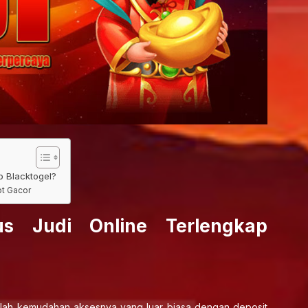
p Blacktogel?
ot Gacor
us Judi Online Terlengkap
alah kemudahan aksesnya yang luar biasa dengan deposit