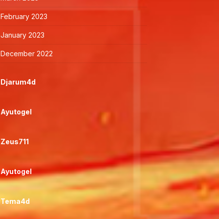
February 2023
January 2023
December 2022
Djarum4d
Ayutogel
Zeus711
Ayutogel
Tema4d