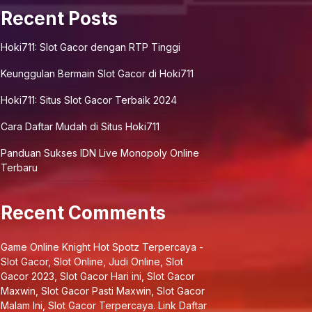
Recent Posts
Hoki711: Slot Gacor dengan RTP Tinggi
Keunggulan Bermain Slot Gacor di Hoki711
Hoki711: Situs Slot Gacor Terbaik 2024
Cara Daftar Mudah di Situs Hoki711
Panduan Sukses IDN Live Monopoly Online
Terbaru
Recent Comments
Game Online Knight Hot Spotz Terpercaya -
Slot Gacor, Slot Online, Judi Online, Slot
Gacor 2023, Slot Gacor Hari ini, Slot Gacor
Maxwin, Slot Gacor Pasti Maxwin, Slot Gacor
Malam Ini, Slot Gacor Terpercaya. Link Daftar