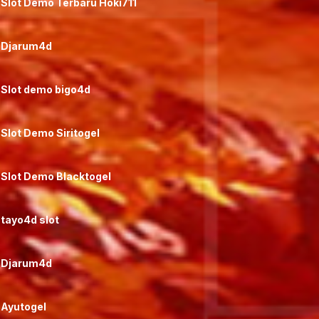
Slot Demo Terbaru Hoki711
Djarum4d
Slot demo bigo4d
Slot Demo Siritogel
Slot Demo Blacktogel
tayo4d slot
Djarum4d
Ayutogel