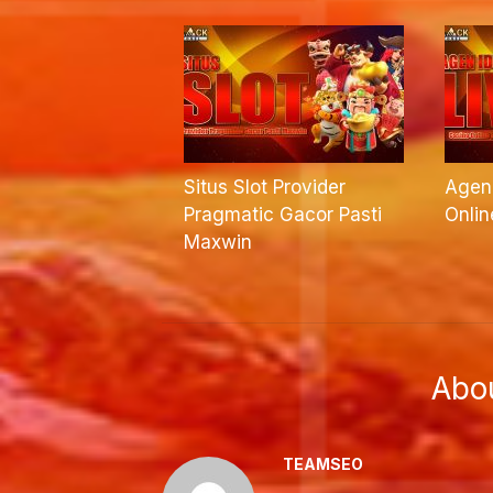
Situs Slot Provider
Agen 
Pragmatic Gacor Pasti
Onlin
Maxwin
Abo
TEAMSEO