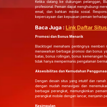
Ketika datang ke dukungan pelanggan, Bl
profesional. Pemain dapat menghubungi mereka
email, dan bahkan media sosial. Respons
kepercayaan dan kepuasan pemain terhadap 
Baca Juga :
Link Daftar Situ
Promosi dan Bonus Menarik
Blacktogel memahami pentingnya memberi ni
menawarkan berbagai promosi dan bonus yan
batas, bonus rollingan, bonus kemenangan har
tidak hanya mempermanis pengalaman bermai
Aksesibilitas dan Kemudahan Penggunaa
Dengan desain situs yang intuitif dan ram
dengan mudah menavigasi dan menemukan pe
berbagai perangkat, memungkinkan pemain 
perangkat mobile dengan lancar, menjamin p
Kesimpulan