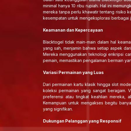
minimal hanya 10 ribu rupiah. Hal ini memu
mereka tanpa perlu khawatir tentang risiko 
kesempatan untuk mengeksplorasi berbagai 
Keamanan dan Kepercayaan
Blacktogel tidak main-main dalam hal keama
yang sah, menjamin bahwa setiap aspek dari
Mereka menggunakan teknologi enkripsi cangg
pemain, memastikan pengalaman bermain ya
Variasi Permainan yang Luas
Dari permainan kartu klasik hingga slot mod
koleksi permainan yang sangat beragam. Va
preferensi atau tingkat keahlian mereka,
Kemampuan untuk mengakses begitu banyak 
yang signifikan.
Dukungan Pelanggan yang Responsif