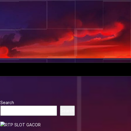
Search
Search