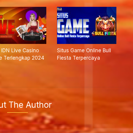
IDN Live Casino
Situs Game Online Bull
e Terlengkap 2024
Fiesta Terpercaya
ut The Author