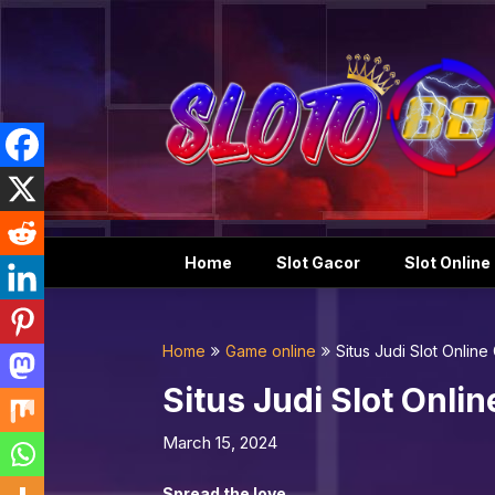
Skip
to
content
Home
Slot Gacor
Slot Online
Home
Game online
Situs Judi Slot Onli
Situs Judi Slot Onl
March 15, 2024
Spread the love