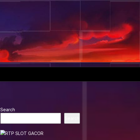
Search
Search