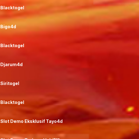
Blacktogel
Bigo4d
Blacktogel
Djarum4d
Siritogel
Blacktogel
Slot Demo Eksklusif Tayo4d