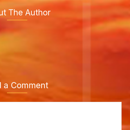
ut The Author
d a Comment