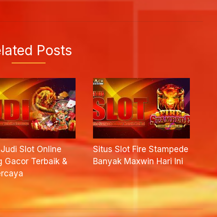
lated Posts
 Judi Slot Online
Situs Slot Fire Stampede
g Gacor Terbaik &
Banyak Maxwin Hari Ini
ercaya