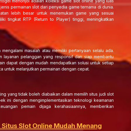
togel menonjol adalah koleksi game slot online yang luas
jenis permainan slot dari penyedia game ternama di dunia.
patan lebih besar untuk menemukan game yang sesuai
i tingkat RTP (Return to Player) tinggi, meningkatkan
n mengalami masalah atau memiliki pertanyaan selalu ada.
an layanan pelanggan yang responsif dan siap membantu
main dapat dengan mudah mendapatkan solusi untuk setiap
a untuk melanjutkan permainan dengan cepat.
 yang tidak boleh diabaikan dalam memilih situs judi slot
pek ini dengan mengimplementasikan teknologi keamanan
i keuangan pemain dijaga kerahasiaannya, memberikan
r: Situs Slot Online Mudah Menang