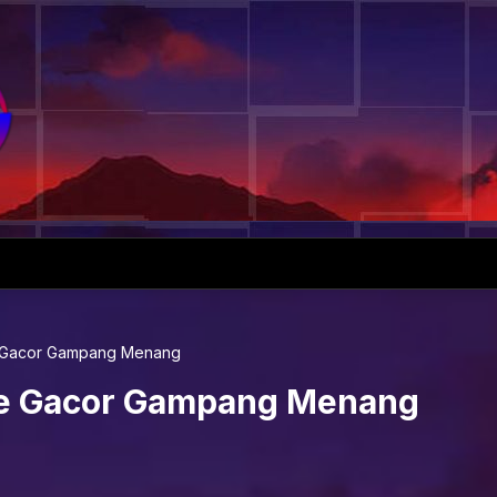
ne Gacor Gampang Menang
ine Gacor Gampang Menang