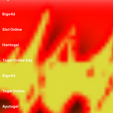
Bigo4d
Slot Online
Hantogel
Togel Online Sdy
Bigo4d
Togel Online
Ayutogel