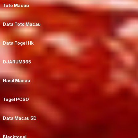
Toto Macau
Data Toto Macau
Data Togel Hk
DJARUM365
Hasil Macau
Togel PCSO
Data Macau 5D
Blacktogel