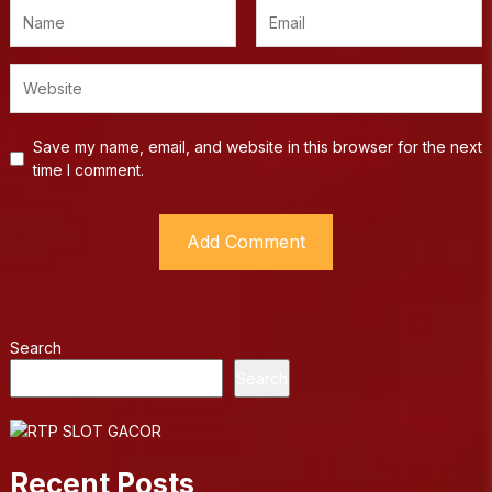
Save my name, email, and website in this browser for the next
time I comment.
Search
Search
Recent Posts