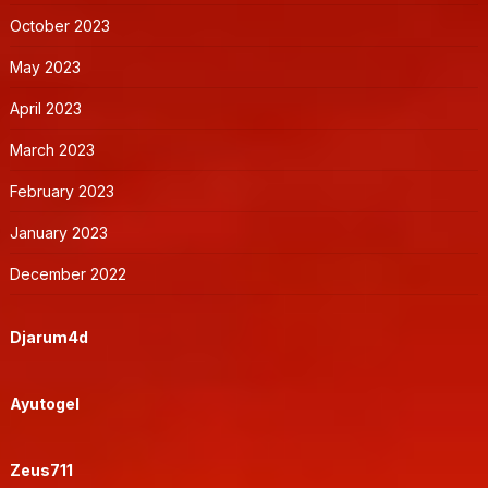
October 2023
May 2023
April 2023
March 2023
February 2023
January 2023
December 2022
Djarum4d
Ayutogel
Zeus711