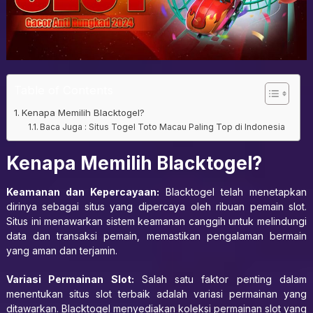
Table of Contents
Kenapa Memilih Blacktogel?
Baca Juga : Situs Togel Toto Macau Paling Top di Indonesia
Kenapa Memilih Blacktogel?
Keamanan dan Kepercayaan:
Blacktogel telah menetapkan
dirinya sebagai situs yang dipercaya oleh ribuan pemain slot.
Situs ini menawarkan sistem keamanan canggih untuk melindungi
data dan transaksi pemain, memastikan pengalaman bermain
yang aman dan terjamin.
Variasi Permainan Slot:
Salah satu faktor penting dalam
menentukan situs slot terbaik adalah variasi permainan yang
ditawarkan. Blacktogel menyediakan koleksi permainan slot yang