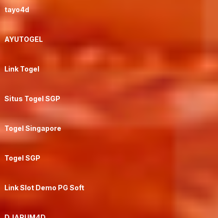
tayo4d
AYUTOGEL
Link Togel
Situs Togel SGP
Togel Singapore
Togel SGP
Link Slot Demo PG Soft
DJARUM4D