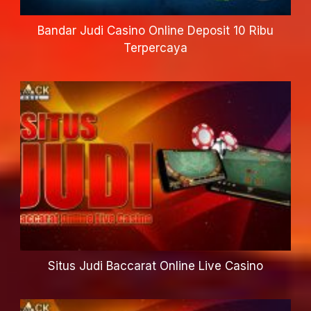
Bandar Judi Casino Online Deposit 10 Ribu
Terpercaya
Situs Judi Baccarat Online Live Casino