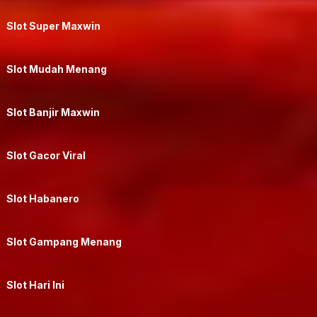
Slot Super Maxwin
Slot Mudah Menang
Slot Banjir Maxwin
Slot Gacor Viral
Slot Habanero
Slot Gampang Menang
Slot Hari Ini