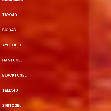
TAYO4D
BIGO4D
AYUTOGEL
HANTOGEL
BLACKTOGEL
TEMA4D
SIRITOGEL