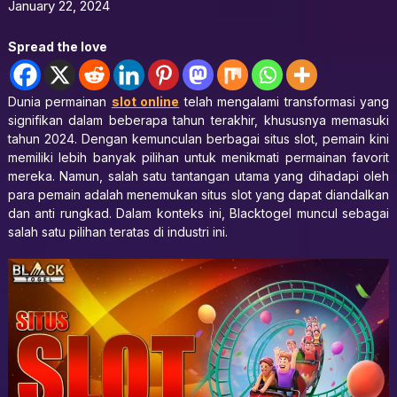
January 22, 2024
Spread the love
Dunia permainan
slot online
telah mengalami transformasi yang
signifikan dalam beberapa tahun terakhir, khususnya memasuki
tahun 2024. Dengan kemunculan berbagai situs slot, pemain kini
memiliki lebih banyak pilihan untuk menikmati permainan favorit
mereka. Namun, salah satu tantangan utama yang dihadapi oleh
para pemain adalah menemukan situs slot yang dapat diandalkan
dan anti rungkad. Dalam konteks ini, Blacktogel muncul sebagai
salah satu pilihan teratas di industri ini.