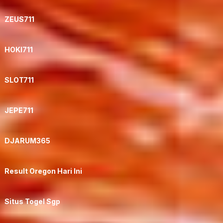
ZEUS711
HOKI711
SLOT711
JEPE711
DJARUM365
Result Oregon Hari Ini
Situs Togel Sgp