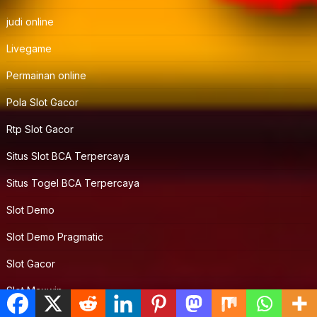
judi online
Livegame
Permainan online
Pola Slot Gacor
Rtp Slot Gacor
Situs Slot BCA Terpercaya
Situs Togel BCA Terpercaya
Slot Demo
Slot Demo Pragmatic
Slot Gacor
Slot Maxwin