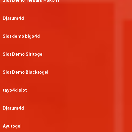
Slot Demo Terbaru Hoki711
Djarum4d
Slot demo bigo4d
Slot Demo Siritogel
Slot Demo Blacktogel
tayo4d slot
Djarum4d
Ayutogel