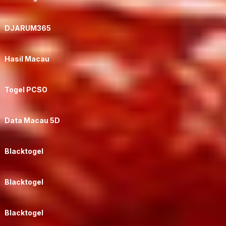
DJARUM365
Hasil Macau
Togel PCSO
Data Macau 5D
Blacktogel
Blacktogel
Blacktogel