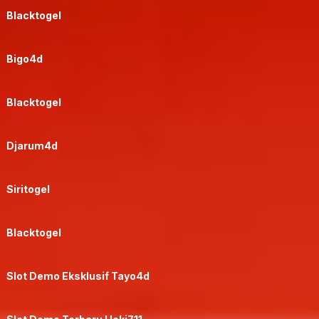
Blacktogel
Bigo4d
Blacktogel
Djarum4d
Siritogel
Blacktogel
Slot Demo Eksklusif Tayo4d