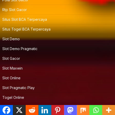
Rtp Slot Gacor
Situs Slot BCA Terpercaya
Situs Togel BCA Terpercaya
Slot Demo
Slot Demo Pragmatic
Slot Gacor
Slot Maxwin
Slot Online
Slot Pragmatic Play
Togel Online
Uncategorized