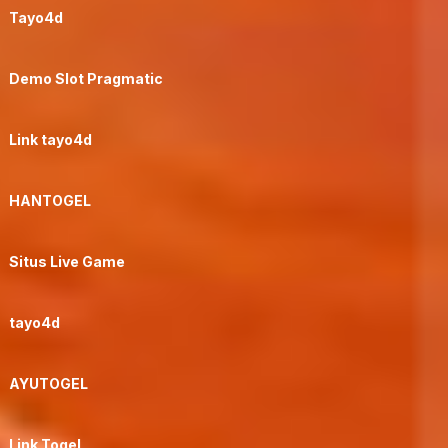
Tayo4d
Demo Slot Pragmatic
Link tayo4d
HANTOGEL
Situs Live Game
tayo4d
AYUTOGEL
Link Togel