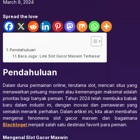
March 9, 2024
Spread the love
Table of Contents
Pendahuluan
Baca Juga : Link Slot Gacor Maxwin Terbesar
Pendahuluan
Dalam dunia permainan online, terutama slot, mencari situs yang
menawarkan peluang maxwin atau kemenangan maksimal adalah
prioritas bagi banyak pemain. Tahun 2024 telah membuka babak
baru dalam industri ini, dengan inovasi dan penawaran yang
semakin menarik perhatian. Dalam artikel ini, kita akan membahas
mengenai fenomena slot gacor maxwin dan bagaimana
Blacktogel
menjadi salah satu destinasi favorit para pemain.
Mengenal Slot Gacor Maxwin