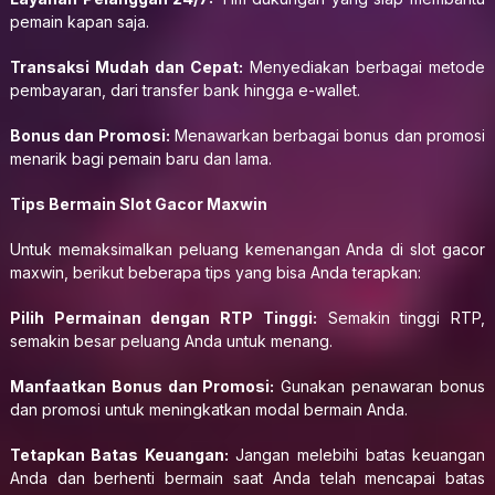
pemain kapan saja.
Transaksi Mudah dan Cepat:
Menyediakan berbagai metode
pembayaran, dari transfer bank hingga e-wallet.
Bonus dan Promosi:
Menawarkan berbagai bonus dan promosi
menarik bagi pemain baru dan lama.
Tips Bermain Slot Gacor Maxwin
Untuk memaksimalkan peluang kemenangan Anda di slot gacor
maxwin, berikut beberapa tips yang bisa Anda terapkan:
Pilih Permainan dengan RTP Tinggi:
Semakin tinggi RTP,
semakin besar peluang Anda untuk menang.
Manfaatkan Bonus dan Promosi:
Gunakan penawaran bonus
dan promosi untuk meningkatkan modal bermain Anda.
Tetapkan Batas Keuangan:
Jangan melebihi batas keuangan
Anda dan berhenti bermain saat Anda telah mencapai batas