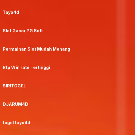
Tayo4d
Slot Gacor PG Soft
Permainan Slot Mudah Menang
Rtp Win rate Tertinggi
SIRITOGEL
DJARUM4D
togel tayo4d