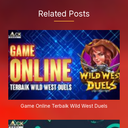
Related Posts
Game Online Terbaik Wild West Duels