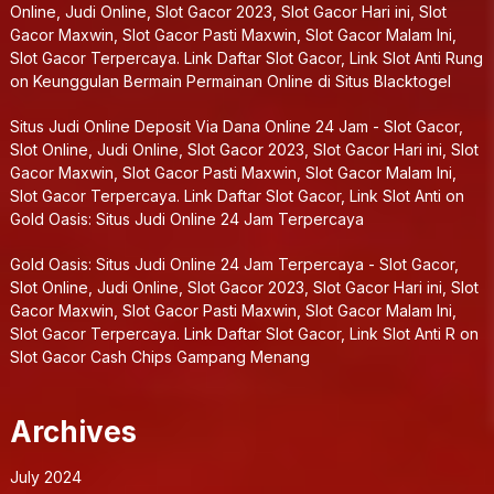
Online, Judi Online, Slot Gacor 2023, Slot Gacor Hari ini, Slot
Gacor Maxwin, Slot Gacor Pasti Maxwin, Slot Gacor Malam Ini,
Slot Gacor Terpercaya. Link Daftar Slot Gacor, Link Slot Anti Rung
on
Keunggulan Bermain Permainan Online di Situs Blacktogel
Situs Judi Online Deposit Via Dana Online 24 Jam - Slot Gacor,
Slot Online, Judi Online, Slot Gacor 2023, Slot Gacor Hari ini, Slot
Gacor Maxwin, Slot Gacor Pasti Maxwin, Slot Gacor Malam Ini,
Slot Gacor Terpercaya. Link Daftar Slot Gacor, Link Slot Anti
on
Gold Oasis: Situs Judi Online 24 Jam Terpercaya
Gold Oasis: Situs Judi Online 24 Jam Terpercaya - Slot Gacor,
Slot Online, Judi Online, Slot Gacor 2023, Slot Gacor Hari ini, Slot
Gacor Maxwin, Slot Gacor Pasti Maxwin, Slot Gacor Malam Ini,
Slot Gacor Terpercaya. Link Daftar Slot Gacor, Link Slot Anti R
on
Slot Gacor Cash Chips Gampang Menang
Archives
July 2024