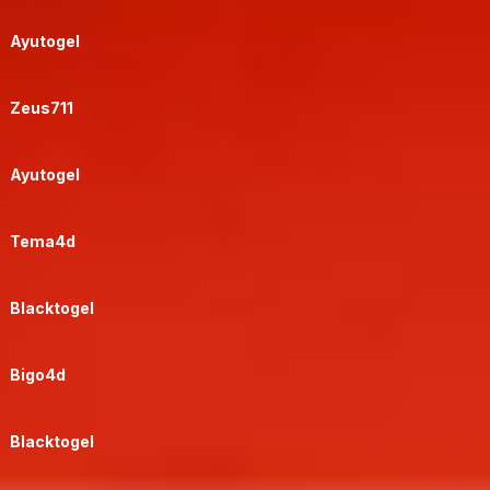
Ayutogel
Zeus711
Ayutogel
Tema4d
Blacktogel
Bigo4d
Blacktogel