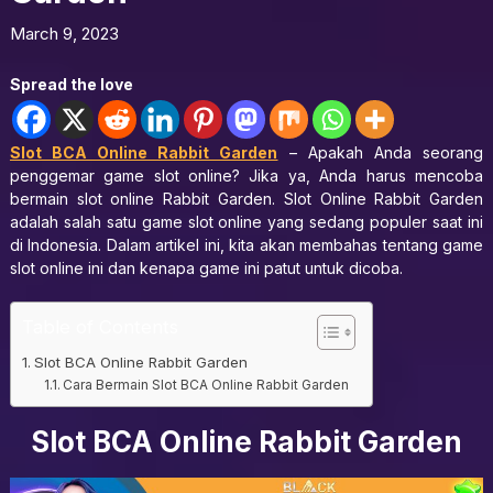
March 9, 2023
Spread the love
Slot BCA Online Rabbit Garden
– Apakah Anda seorang
penggemar game slot online? Jika ya, Anda harus mencoba
bermain slot online Rabbit Garden. Slot Online Rabbit Garden
adalah salah satu game slot online yang sedang populer saat ini
di Indonesia. Dalam artikel ini, kita akan membahas tentang game
slot online ini dan kenapa game ini patut untuk dicoba.
Table of Contents
Slot BCA Online Rabbit Garden
Cara Bermain Slot BCA Online Rabbit Garden
Slot BCA Online Rabbit Garden