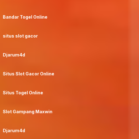
Bandar Togel Online
situs slot gacor
Djarum4d
Situs Slot Gacor Online
Situs Togel Online
Slot Gampang Maxwin
Djarum4d