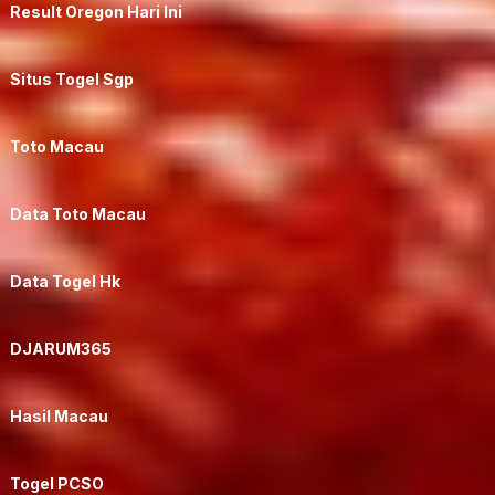
Result Oregon Hari Ini
Situs Togel Sgp
Toto Macau
Data Toto Macau
Data Togel Hk
DJARUM365
Hasil Macau
Togel PCSO