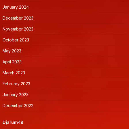
January 2024
December 2023
November 2023
October 2023
May 2023
April 2023
March 2023
February 2023
January 2023
December 2022
Djarum4d