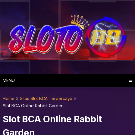
Skip
to
content
MENU
Home
Situs Slot BCA Terpercaya
Slot BCA Online Rabbit Garden
Slot BCA Online Rabbit
Garden