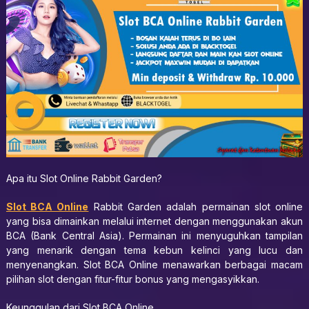
Apa itu Slot Online Rabbit Garden?
Slot BCA Online
Rabbit Garden adalah permainan slot online
yang bisa dimainkan melalui internet dengan menggunakan akun
BCA (Bank Central Asia). Permainan ini menyuguhkan tampilan
yang menarik dengan tema kebun kelinci yang lucu dan
menyenangkan. Slot BCA Online menawarkan berbagai macam
pilihan slot dengan fitur-fitur bonus yang mengasyikkan.
Keunggulan dari Slot BCA Online