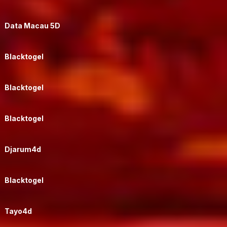
Data Macau 5D
Blacktogel
Blacktogel
Blacktogel
Djarum4d
Blacktogel
Tayo4d