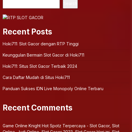
Search
Recent Posts
Hoki711: Slot Gacor dengan RTP Tinggi
Keunggulan Bermain Slot Gacor di Hoki711
Hoki711: Situs Slot Gacor Terbaik 2024
Cara Daftar Mudah di Situs Hoki711
Panduan Sukses IDN Live Monopoly Online Terbaru
Recent Comments
Game Online Knight Hot Spotz Terpercaya - Slot Gacor, Slot
Online, Judi Online, Slot Gacor 2023, Slot Gacor Hari ini, Slot