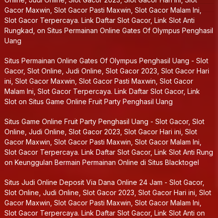
Gacor Maxwin, Slot Gacor Pasti Maxwin, Slot Gacor Malam Ini,
Slot Gacor Terpercaya. Link Daftar Slot Gacor, Link Slot Anti
Rungkad,
on
Situs Permainan Online Gates Of Olympus Penghasil
Uang
Situs Permainan Online Gates Of Olympus Penghasil Uang - Slot
Gacor, Slot Online, Judi Online, Slot Gacor 2023, Slot Gacor Hari
ini, Slot Gacor Maxwin, Slot Gacor Pasti Maxwin, Slot Gacor
Malam Ini, Slot Gacor Terpercaya. Link Daftar Slot Gacor, Link
Slot
on
Situs Game Online Fruit Party Penghasil Uang
Situs Game Online Fruit Party Penghasil Uang - Slot Gacor, Slot
Online, Judi Online, Slot Gacor 2023, Slot Gacor Hari ini, Slot
Gacor Maxwin, Slot Gacor Pasti Maxwin, Slot Gacor Malam Ini,
Slot Gacor Terpercaya. Link Daftar Slot Gacor, Link Slot Anti Rung
on
Keunggulan Bermain Permainan Online di Situs Blacktogel
Situs Judi Online Deposit Via Dana Online 24 Jam - Slot Gacor,
Slot Online, Judi Online, Slot Gacor 2023, Slot Gacor Hari ini, Slot
Gacor Maxwin, Slot Gacor Pasti Maxwin, Slot Gacor Malam Ini,
Slot Gacor Terpercaya. Link Daftar Slot Gacor, Link Slot Anti
on