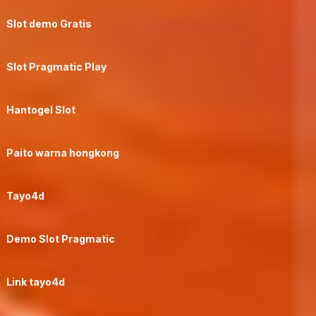
Slot demo Gratis
Slot Pragmatic Play
Hantogel Slot
Paito warna hongkong
Tayo4d
Demo Slot Pragmatic
Link tayo4d