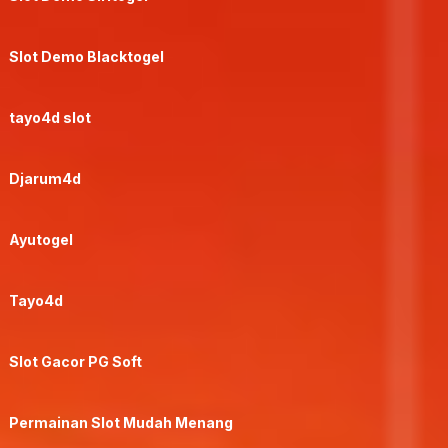
Slot Demo Blacktogel
tayo4d slot
Djarum4d
Ayutogel
Tayo4d
Slot Gacor PG Soft
Permainan Slot Mudah Menang