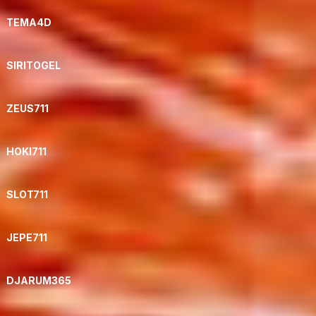
TEMA4D
SIRITOGEL
ZEUS711
HOKI711
SLOT711
JEPE711
DJARUM365