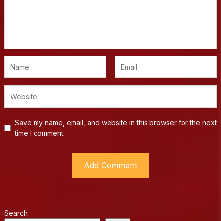
Save my name, email, and website in this browser for the next
time I comment.
Search