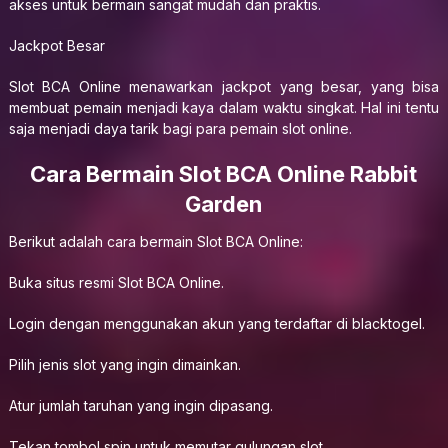
akses untuk bermain sangat mudah dan praktis.
Jackpot Besar
Slot BCA Online menawarkan jackpot yang besar, yang bisa
membuat pemain menjadi kaya dalam waktu singkat. Hal ini tentu
saja menjadi daya tarik bagi para pemain slot online.
Cara Bermain Slot BCA Online Rabbit
Garden
Berikut adalah cara bermain Slot BCA Online:
Buka situs resmi Slot BCA Online.
Login dengan menggunakan akun yang terdaftar di blacktogel.
Pilih jenis slot yang ingin dimainkan.
Atur jumlah taruhan yang ingin dipasang.
Tekan tombol spin untuk memutar gulungan slot.