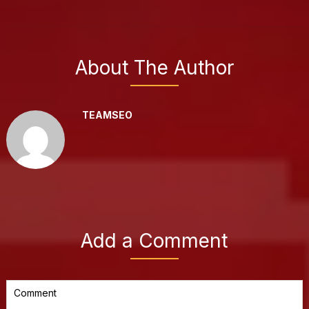
About The Author
TEAMSEO
Add a Comment