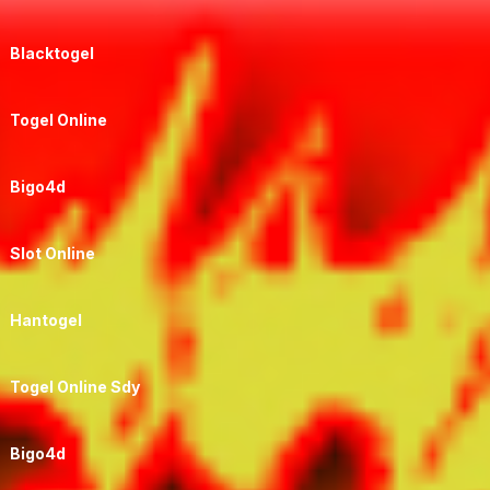
Blacktogel
Togel Online
Bigo4d
Slot Online
Hantogel
Togel Online Sdy
Bigo4d