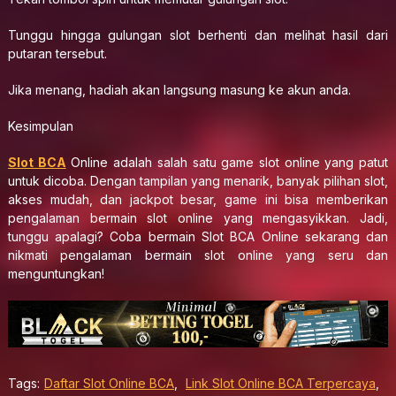
Tunggu hingga gulungan slot berhenti dan melihat hasil dari
putaran tersebut.
Jika menang, hadiah akan langsung masung ke akun anda.
Kesimpulan
Slot BCA
Online adalah salah satu game slot online yang patut
untuk dicoba. Dengan tampilan yang menarik, banyak pilihan slot,
akses mudah, dan jackpot besar, game ini bisa memberikan
pengalaman bermain slot online yang mengasyikkan. Jadi,
tunggu apalagi? Coba bermain Slot BCA Online sekarang dan
nikmati pengalaman bermain slot online yang seru dan
menguntungkan!
Tags:
Daftar Slot Online BCA
,
Link Slot Online BCA Terpercaya
,