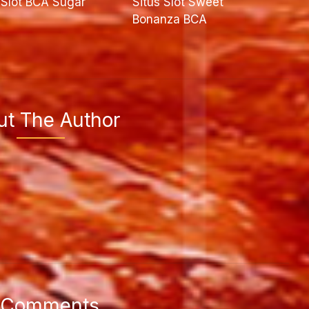
 Slot BCA Sugar
Situs Slot Sweet
Bonanza BCA
ut The Author
 Comments