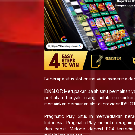
Beberapa situs slot online yang menerima depo
IDNSLOT: Merupakan salah satu permainan ya
perhatian banyak orang untuk memainkan
memainkan permainan slot di provider IDSLO
Pragmatic Play: Situs ini menyediakan ber
Indonesia. Pragmatic Play memiliki beragam
dan cepat. Metode deposit BCA tersedia