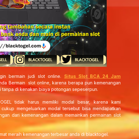
in bermain judi slot online.
Situs Slot BCA 24 Jam
nda Bermain slot online, karena berapa pun kemenangan
ai tanpa di kenakan biaya potongan sepeserpun.
TOGEL tidak harus memiliki modal besar, karena kami
a cukup mengeluarkan modal tersebut bisa mendapatkan
ungan dari kemenangan dalam memainkan permainan slot
at meraih kemenangan terbesar anda di blacktogel.