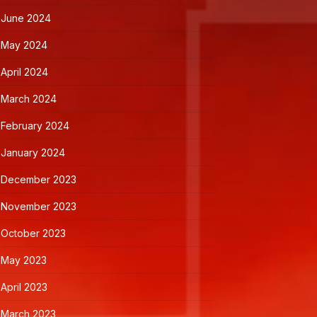
June 2024
May 2024
April 2024
March 2024
February 2024
January 2024
December 2023
November 2023
October 2023
May 2023
April 2023
March 2023