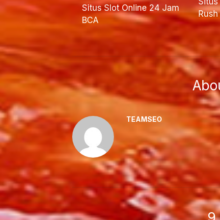
Situs
Situs Slot Online 24 Jam
Rush
BCA
Abo
TEAMSEO
9