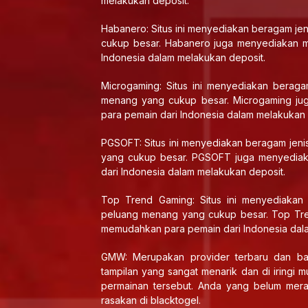
melakukan deposit.
Habanero: Situs ini menyediakan beragam j
cukup besar. Habanero juga menyediakan 
Indonesia dalam melakukan deposit.
Microgaming: Situs ini menyediakan beraga
menang yang cukup besar. Microgaming j
para pemain dari Indonesia dalam melakukan 
PGSOFT: Situs ini menyediakan beragam jen
yang cukup besar. PGSOFT juga menyedia
dari Indonesia dalam melakukan deposit.
Top Trend Gaming: Situs ini menyediakan
peluang menang yang cukup besar. Top Tr
memudahkan para pemain dari Indonesia dal
GMW: Merupakan provider terbaru dan bany
tampilan yang sangat menarik dan di iringi 
permainan tersebut. Anda yang belum mera
rasakan di blacktogel.