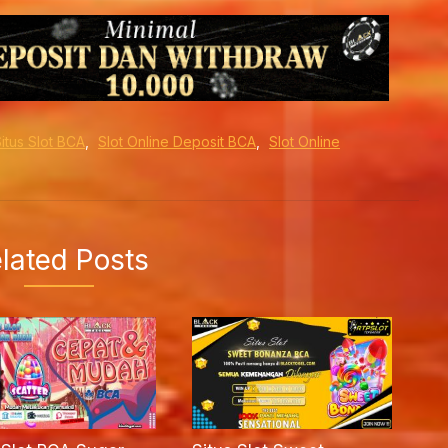
itus Slot BCA
,
Slot Online Deposit BCA
,
Slot Online
lated Posts