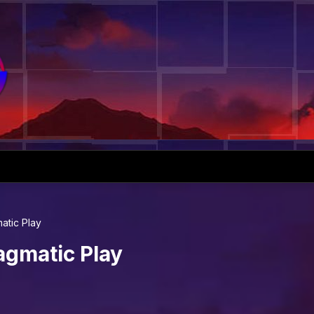
atic Play
agmatic Play