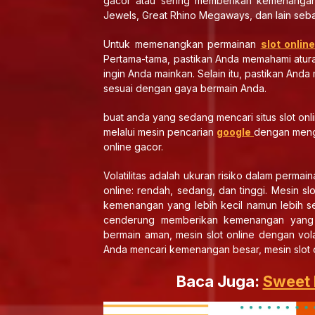
gacor atau sering memberikan kemenangan
Jewels, Great Rhino Megaways, dan lain seb
Untuk memenangkan permainan
slot online
Pertama-tama, pastikan Anda memahami aturan
ingin Anda mainkan. Selain itu, pastikan Anda 
sesuai dengan gaya bermain Anda.
buat anda yang sedang mencari situs slot onl
melalui mesin pencarian
google
dengan menge
online gacor.
Volatilitas adalah ukuran risiko dalam permaina
online: rendah, sedang, dan tinggi. Mesin s
kemenangan yang lebih kecil namun lebih seri
cenderung memberikan kemenangan yang l
bermain aman, mesin slot online dengan volat
Anda mencari kemenangan besar, mesin slot on
Baca Juga:
Sweet 