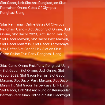
Slot Gacor, Link Slot Anti Rungkad,
on
Situs
Permainan Online Gates Of Olympus
Penghasil Uang
Situs Permainan Online Gates Of Olympus
Penghasil Uang - Slot Gacor, Slot Online, Judi
Online, Slot Gacor 2023, Slot Gacor Hari ini,
Slot Gacor Maxwin, Slot Gacor Pasti Maxwin,
Slot Gacor Malam Ini, Slot Gacor Terpercaya.
Link Daftar Slot Gacor, Link Slot
on
Situs
Game Online Fruit Party Penghasil Uang
Situs Game Online Fruit Party Penghasil Uang
- Slot Gacor, Slot Online, Judi Online, Slot
Gacor 2023, Slot Gacor Hari ini, Slot Gacor
Maxwin, Slot Gacor Pasti Maxwin, Slot Gacor
Malam Ini, Slot Gacor Terpercaya. Link Daftar
Slot Gacor, Link Slot Anti Rung
on
Keunggulan
Bermain Permainan Online di Situs Blacktogel