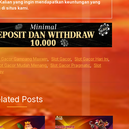
 Kalian yang ingin mendapatkan keuntungan yang
di situs kami.
ot Gacor Gampang Maxwin
,
Slot Gacor
,
Slot Gacor Hari Ini
,
lot Gacor Mudah Menang
,
Slot Gacor Pragmatic
,
Slot
ay
lated Posts