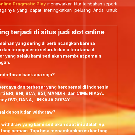
online Pragmatic Play
menawarkan fitur tambahan seperti
bagainya yang dapat meningkatkan peluang Anda untuk
g terjadi di situs judi slot online
mainan yang sering di perbincangkan karena
an terpopuler di seluruh dunia terutama di
cor yang selalu kami sediakan membuat pemain
gan.
ndaftaran bank apa saja?
rpercaya dan terbesar yang beroperasi di indonesia
ti BRI, BNI, BCA, BSI, MANDIRI dan CIMB NIAGA.
ney OVO, DANA, LINKAJA GOPAY.
al deposit dan withdraw?
withdraw yang kami sediakan saat ini adalah Rp.
antong pemain. Tapi bisa menambahkan isi kantong