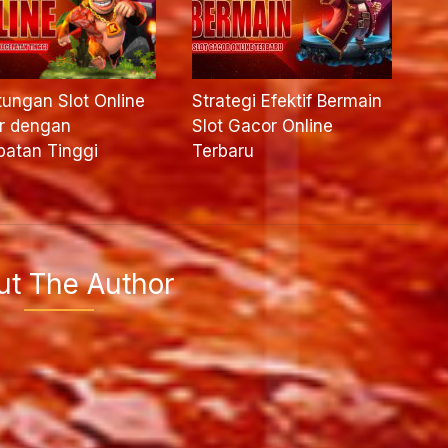
ungan Slot Online
Strategi Efektif Bermain
r dengan
Slot Gacor Online
atan Tinggi
Terbaru
ut The Author