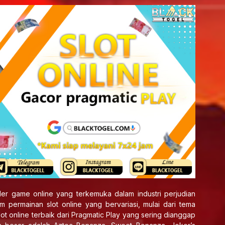
der game online yang terkemuka dalam industri perjudian
permainan slot online yang bervariasi, mulai dari tema
t online terbaik dari Pragmatic Play yang sering dianggap