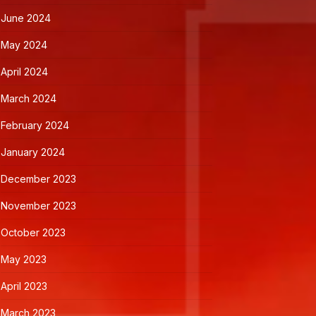
June 2024
May 2024
April 2024
March 2024
February 2024
January 2024
December 2023
November 2023
October 2023
May 2023
April 2023
March 2023