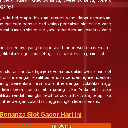
 besar adalah Aztec Bonanza, Sweet Bonanza, Joker’s
againya.
, ada beberapa tips dan strategi yang dapat diterapkan.
 dan cara bermain dari setiap permainan slot online yang
memilih mesin slot online yang tepat dengan volatilitas yang
ine terpercaya yang beroperasi di indonesia bisa mencari
tik blacktogel.com sebagai tempat bermain game slot
n slot online. Ada tiga jenis volatilitas dalam permainan slot
lot online dengan volatilitas rendah cenderung memberikan
ng. Sementara mesin slot online dengan volatilitas tinggi
ebih besar namun lebih jarang. Jika Anda lebih suka
ilitas rendah mungkin lebih cocok untuk Anda, tetapi jika
line dengan volatilitas tinggi mungkin lebih menarik.
Bonanza Slot Gacor Hari Ini