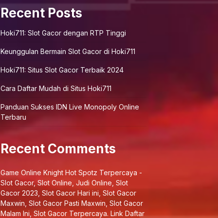
Recent Posts
Hoki711: Slot Gacor dengan RTP Tinggi
Keunggulan Bermain Slot Gacor di Hoki711
Hoki711: Situs Slot Gacor Terbaik 2024
Cara Daftar Mudah di Situs Hoki711
Panduan Sukses IDN Live Monopoly Online
Terbaru
Recent Comments
Game Online Knight Hot Spotz Terpercaya -
Slot Gacor, Slot Online, Judi Online, Slot
Gacor 2023, Slot Gacor Hari ini, Slot Gacor
Maxwin, Slot Gacor Pasti Maxwin, Slot Gacor
Malam Ini, Slot Gacor Terpercaya. Link Daftar