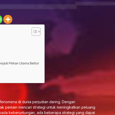
njadi Pilihan Utama Bettor
 fenomena di dunia perjudian daring. Dengan
ak pemain mencari strategi untuk meningkatkan peluang
pada keberuntungan, ada beberapa strategi yang dapat