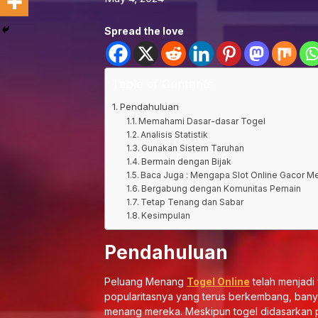
Spread the love
Table of Contents
Pendahuluan
Memahami Dasar-dasar Togel
Analisis Statistik
Gunakan Sistem Taruhan
Bermain dengan Bijak
Baca Juga : Mengapa Slot Online Gacor Me
Bergabung dengan Komunitas Pemain
Tetap Tenang dan Sabar
Kesimpulan
Pendahuluan
Peluang Menang
Togel Online
telah menjadi
popularitasnya yang terus berkembang, bany
menang mereka. Meskipun togel didasarkan 