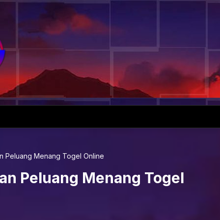
an Peluang Menang Togel Online
kan Peluang Menang Togel