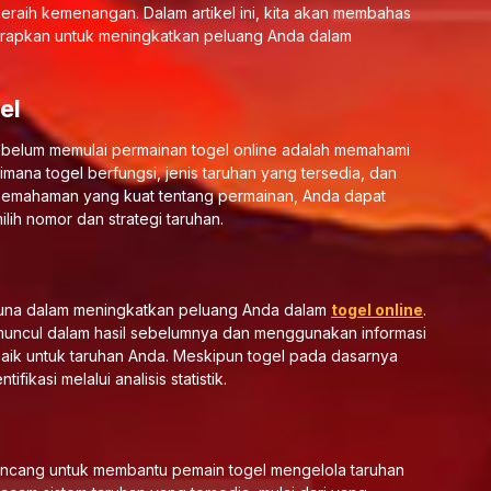
aih kemenangan. Dalam artikel ini, kita akan membahas
erapkan untuk meningkatkan peluang Anda dalam
el
ebelum memulai permainan togel online adalah memahami
mana togel berfungsi, jenis taruhan yang tersedia, dan
emahaman yang kuat tentang permainan, Anda dapat
ih nomor dan strategi taruhan.
berguna dalam meningkatkan peluang Anda dalam
togel online
.
muncul dalam hasil sebelumnya dan menggunakan informasi
baik untuk taruhan Anda. Meskipun togel pada dasarnya
fikasi melalui analisis statistik.
rancang untuk membantu pemain togel mengelola taruhan