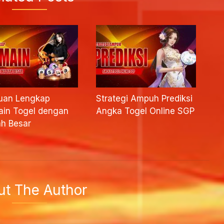
uan Lengkap
Strategi Ampuh Prediksi
ain Togel dengan
Angka Togel Online SGP
h Besar
ut The Author