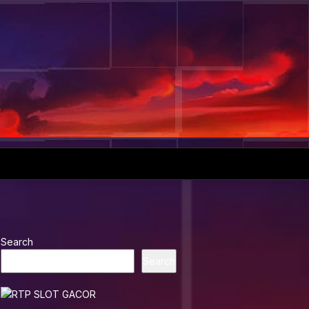
Search
Search