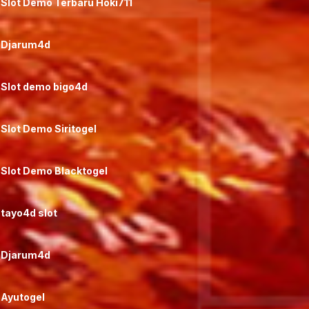
Slot Demo Terbaru Hoki711
Djarum4d
Slot demo bigo4d
Slot Demo Siritogel
Slot Demo Blacktogel
tayo4d slot
Djarum4d
Ayutogel