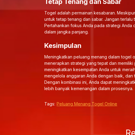
Tetap Tenang dan Sabar
Togel adalah permainan kesabaran. Meskipun 
untuk tetap tenang dan sabar. Jangan terlal
Pertahankan fokus Anda pada strategi Anda
dalam jangka panjang.
Kesimpulan
Meningkatkan peluang menang dalam togel on
menerapkan strategi yang tepat dan memilik
meningkatkan kesempatan Anda untuk meraih 
mengelola anggaran Anda dengan baik, dan t
Dengan kombinasi ini, Anda dapat meningkat
lebih banyak kemenangan dalam prosesnya.
Tags:
Peluang Menang Togel Online
Re