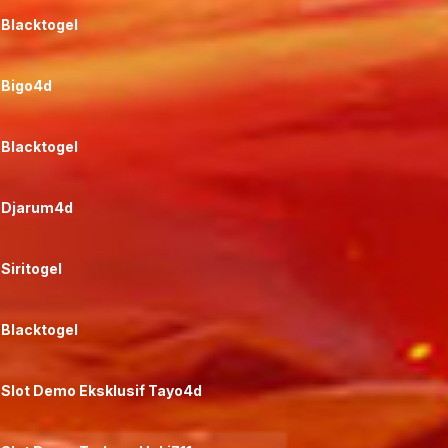
Blacktogel
Bigo4d
Blacktogel
Djarum4d
Siritogel
Blacktogel
Slot Demo Eksklusif Tayo4d