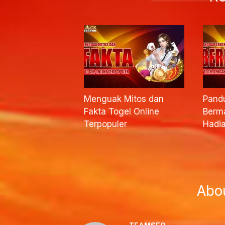
Menguak Mitos dan
Pand
Fakta Togel Online
Berm
Terpopuler
Hadia
Abo