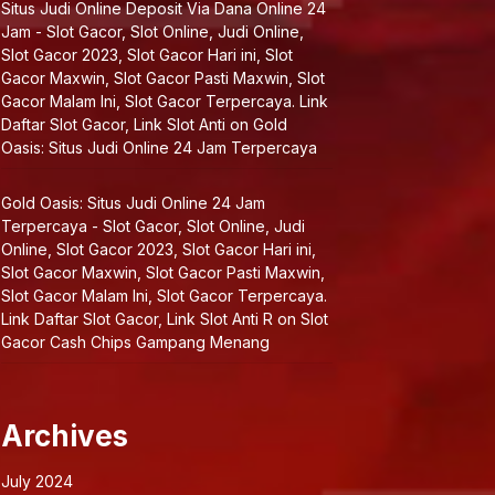
Situs Judi Online Deposit Via Dana Online 24
Jam - Slot Gacor, Slot Online, Judi Online,
Slot Gacor 2023, Slot Gacor Hari ini, Slot
Gacor Maxwin, Slot Gacor Pasti Maxwin, Slot
Gacor Malam Ini, Slot Gacor Terpercaya. Link
Daftar Slot Gacor, Link Slot Anti
on
Gold
Oasis: Situs Judi Online 24 Jam Terpercaya
Gold Oasis: Situs Judi Online 24 Jam
Terpercaya - Slot Gacor, Slot Online, Judi
Online, Slot Gacor 2023, Slot Gacor Hari ini,
Slot Gacor Maxwin, Slot Gacor Pasti Maxwin,
Slot Gacor Malam Ini, Slot Gacor Terpercaya.
Link Daftar Slot Gacor, Link Slot Anti R
on
Slot
Gacor Cash Chips Gampang Menang
Archives
July 2024