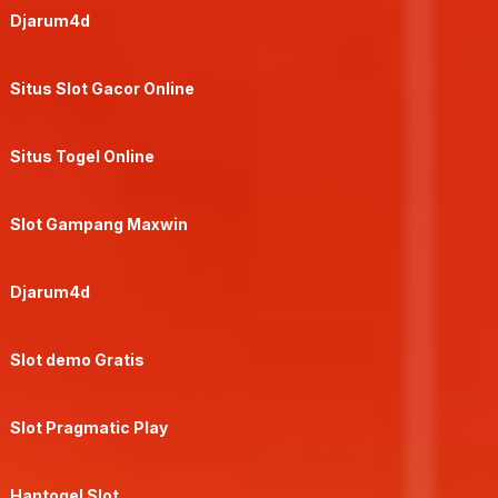
Djarum4d
Situs Slot Gacor Online
Situs Togel Online
Slot Gampang Maxwin
Djarum4d
Slot demo Gratis
Slot Pragmatic Play
Hantogel Slot