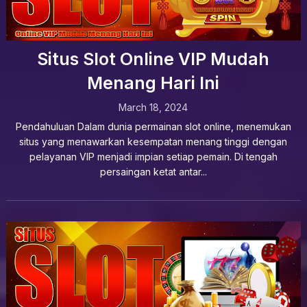
Situs Slot Online VIP Mudah
Menang Hari Ini
March 18, 2024
Pendahuluan Dalam dunia permainan slot online, menemukan
situs yang menawarkan kesempatan menang tinggi dengan
pelayanan VIP menjadi impian setiap pemain. Di tengah
persaingan ketat antar...