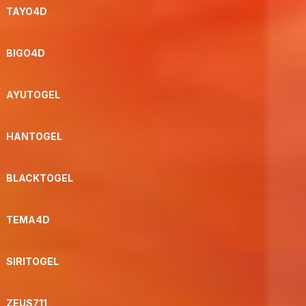
TAYO4D
BIGO4D
AYUTOGEL
HANTOGEL
BLACKTOGEL
TEMA4D
SIRITOGEL
ZEUS711