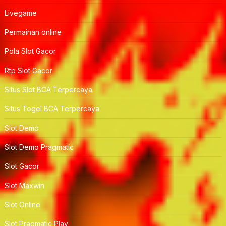
Livegame
Permainan online
Pola Slot Gacor
Rtp Slot Gacor
Situs Slot BCA Terpercaya
Situs Togel BCA Terpercaya
Slot Demo
Slot Demo Pragmatic
Slot Gacor
Slot Maxwin
Slot Online
Slot Pragmatic Play