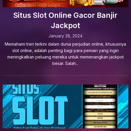
Situs Slot Online Gacor Banjir
Jackpot
January 28, 2024
Memahami tren terkini dalam dunia perjudian online, khususnya
slot online, adalah penting bagi para pemain yang ingin
meningkatkan peluang mereka untuk memenangkan jackpot
besar. Salah...