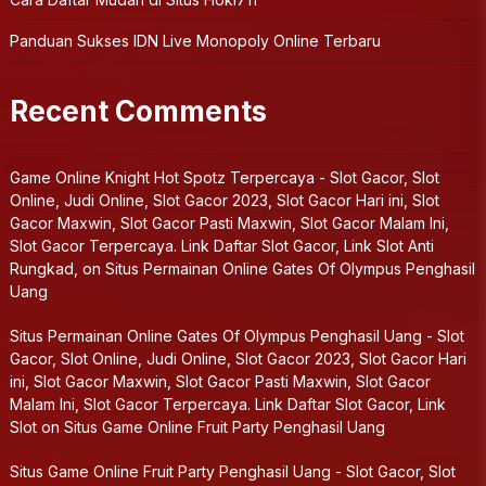
Panduan Sukses IDN Live Monopoly Online Terbaru
Recent Comments
Game Online Knight Hot Spotz Terpercaya - Slot Gacor, Slot
Online, Judi Online, Slot Gacor 2023, Slot Gacor Hari ini, Slot
Gacor Maxwin, Slot Gacor Pasti Maxwin, Slot Gacor Malam Ini,
Slot Gacor Terpercaya. Link Daftar Slot Gacor, Link Slot Anti
Rungkad,
on
Situs Permainan Online Gates Of Olympus Penghasil
Uang
Situs Permainan Online Gates Of Olympus Penghasil Uang - Slot
Gacor, Slot Online, Judi Online, Slot Gacor 2023, Slot Gacor Hari
ini, Slot Gacor Maxwin, Slot Gacor Pasti Maxwin, Slot Gacor
Malam Ini, Slot Gacor Terpercaya. Link Daftar Slot Gacor, Link
Slot
on
Situs Game Online Fruit Party Penghasil Uang
Situs Game Online Fruit Party Penghasil Uang - Slot Gacor, Slot