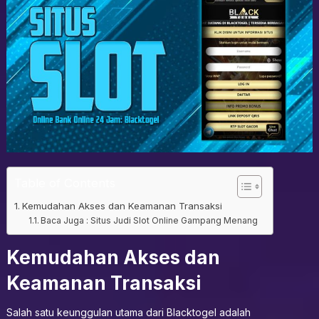
Table of Contents
Kemudahan Akses dan Keamanan Transaksi
Baca Juga : Situs Judi Slot Online Gampang Menang
Kemudahan Akses dan
Keamanan Transaksi
Salah satu keunggulan utama dari Blacktogel adalah