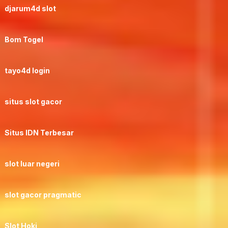
djarum4d slot
Bom Togel
tayo4d login
situs slot gacor
Situs IDN Terbesar
slot luar negeri
slot gacor pragmatic
Slot Hoki