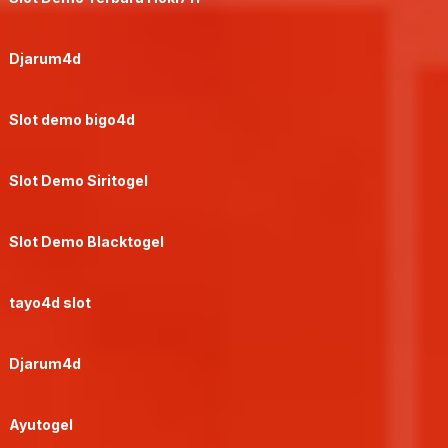
Djarum4d
Slot demo bigo4d
Slot Demo Siritogel
Slot Demo Blacktogel
tayo4d slot
Djarum4d
Ayutogel