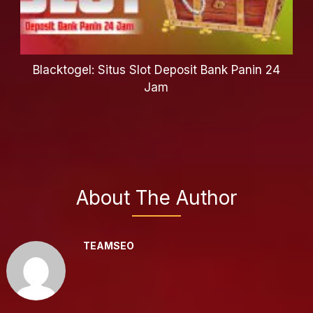
Blacktogel: Situs Slot Deposit Bank Panin 24
Jam
About The Author
TEAMSEO