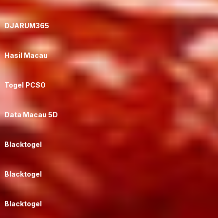
DJARUM365
Hasil Macau
Togel PCSO
Data Macau 5D
Blacktogel
Blacktogel
Blacktogel