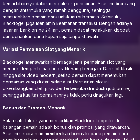
kemudahannya dalam mengakses permainan. Situs ini dirancang
dengan antarmuka yang ramah pengguna, sehingga
memudahkan pemain baru untuk mulai bermain. Selain itu,
Blacktogel juga menjamin keamanan transaksi. Dengan adanya
layanan bank online 24 jam, pemain dapat melakukan deposit
dan penarikan dana kapan saja tanpa khawatir.
Variasi Permainan Slot yang Menarik
Blacktogel menawarkan berbagai jenis permainan slot yang
menarik dengan tema dan grafik yang beragam. Dari slot klasik
hingga slot video modern, setiap pemain dapat menemukan
permainan yang di cari selama ini. Permainan slot ini
dikembangkan oleh provider terkemuka di industri judi online,
sehingga kualitas permainannya tidak perlu diragukan lagi.
Bonus dan Promosi Menarik
Salah satu faktor yang menjadikan Blacktogel populer di
kalangan pemain adalah bonus dan promosi yang ditawarkan.
Situs ini secara rutin memberikan bonus kepada pemain baru