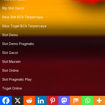
Rtp Slot Gacor
Situs Slot BCA Terpercaya
Situs Togel BCA Terpercaya
Slot Demo
Slot Demo Pragmatic
Slot Gacor
Slot Maxwin
Slot Online
Slot Pragmatic Play
Togel Online
Uncategorized