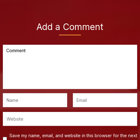
Add a Comment
Save my name, email, and website in this browser for the next