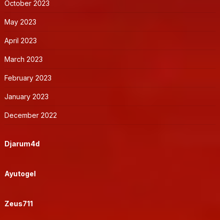
October 2023
May 2023
April 2023
March 2023
February 2023
January 2023
December 2022
Djarum4d
Ayutogel
Zeus711