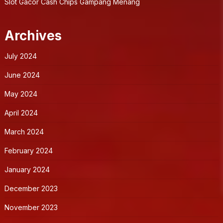
Slot Gacor Cash Chips Gampang Menang
Archives
July 2024
June 2024
May 2024
April 2024
March 2024
February 2024
January 2024
December 2023
November 2023