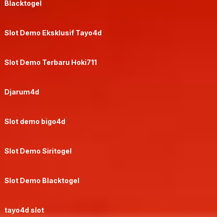
Blacktogel
Slot Demo Eksklusif Tayo4d
Slot Demo Terbaru Hoki711
Djarum4d
Slot demo bigo4d
Slot Demo Siritogel
Slot Demo Blacktogel
tayo4d slot