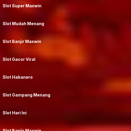
Slot Super Maxwin
Slot Mudah Menang
Slot Banjir Maxwin
Slot Gacor Viral
Slot Habanero
Slot Gampang Menang
Slot Hari Ini
Slot Banjir Maxwin