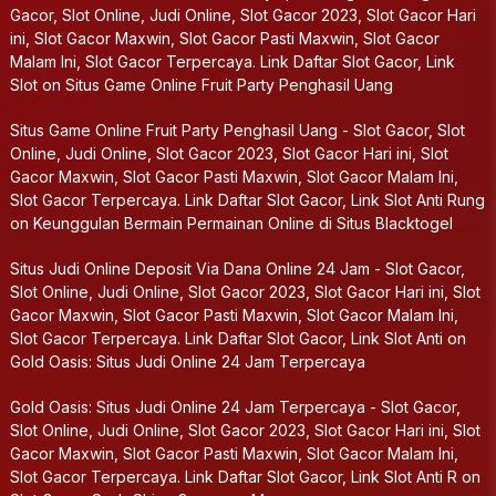
Gacor, Slot Online, Judi Online, Slot Gacor 2023, Slot Gacor Hari
ini, Slot Gacor Maxwin, Slot Gacor Pasti Maxwin, Slot Gacor
Malam Ini, Slot Gacor Terpercaya. Link Daftar Slot Gacor, Link
Slot
on
Situs Game Online Fruit Party Penghasil Uang
Situs Game Online Fruit Party Penghasil Uang - Slot Gacor, Slot
Online, Judi Online, Slot Gacor 2023, Slot Gacor Hari ini, Slot
Gacor Maxwin, Slot Gacor Pasti Maxwin, Slot Gacor Malam Ini,
Slot Gacor Terpercaya. Link Daftar Slot Gacor, Link Slot Anti Rung
on
Keunggulan Bermain Permainan Online di Situs Blacktogel
Situs Judi Online Deposit Via Dana Online 24 Jam - Slot Gacor,
Slot Online, Judi Online, Slot Gacor 2023, Slot Gacor Hari ini, Slot
Gacor Maxwin, Slot Gacor Pasti Maxwin, Slot Gacor Malam Ini,
Slot Gacor Terpercaya. Link Daftar Slot Gacor, Link Slot Anti
on
Gold Oasis: Situs Judi Online 24 Jam Terpercaya
Gold Oasis: Situs Judi Online 24 Jam Terpercaya - Slot Gacor,
Slot Online, Judi Online, Slot Gacor 2023, Slot Gacor Hari ini, Slot
Gacor Maxwin, Slot Gacor Pasti Maxwin, Slot Gacor Malam Ini,
Slot Gacor Terpercaya. Link Daftar Slot Gacor, Link Slot Anti R
on