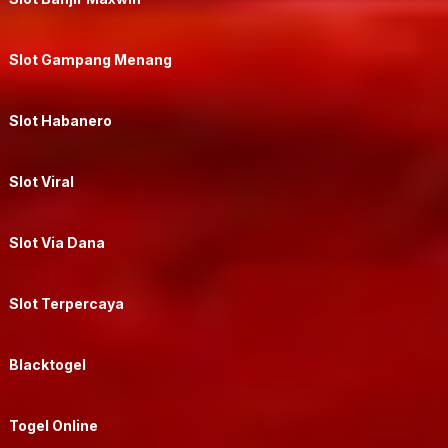
Slot Gampang Menang
Slot Habanero
Slot Viral
Slot Via Dana
Slot Terpercaya
Blacktogel
Togel Online