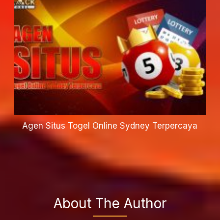
Agen Situs Togel Online Sydney Terpercaya
About The Author