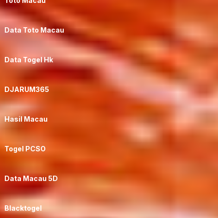
Toto Macau
Data Toto Macau
Data Togel Hk
DJARUM365
Hasil Macau
Togel PCSO
Data Macau 5D
Blacktogel