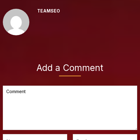
TEAMSEO
Add a Comment