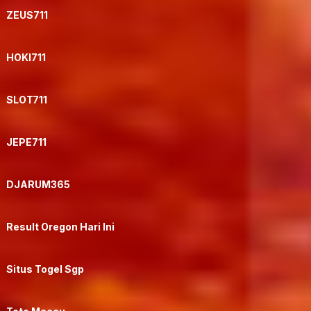
ZEUS711
HOKI711
SLOT711
JEPE711
DJARUM365
Result Oregon Hari Ini
Situs Togel Sgp