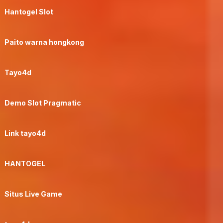
Hantogel Slot
Paito warna hongkong
Tayo4d
Demo Slot Pragmatic
Link tayo4d
HANTOGEL
Situs Live Game