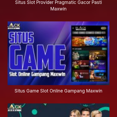
Situs Slot Provider Pragmatic Gacor Pasti
Maxwin
Situs Game Slot Online Gampang Maxwin