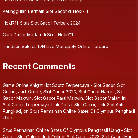
Keunggulan Bermain Slot Gacor di Hoki711
Hoki711: Situs Slot Gacor Terbaik 2024
Cara Daftar Mudah di Situs Hoki711
Panduan Sukses IDN Live Monopoly Online Terbaru
Recent Comments
Game Online Knight Hot Spotz Terpercaya - Slot Gacor, Slot
Online, Judi Online, Slot Gacor 2023, Slot Gacor Hari ini, Slot
Gacor Maxwin, Slot Gacor Pasti Maxwin, Slot Gacor Malam Ini,
Slot Gacor Terpercaya. Link Daftar Slot Gacor, Link Slot Anti
Rungkad,
on
Situs Permainan Online Gates Of Olympus Penghasil
Uang
Situs Permainan Online Gates Of Olympus Penghasil Uang - Slot
Gacor, Slot Online, Judi Online, Slot Gacor 2023, Slot Gacor Hari