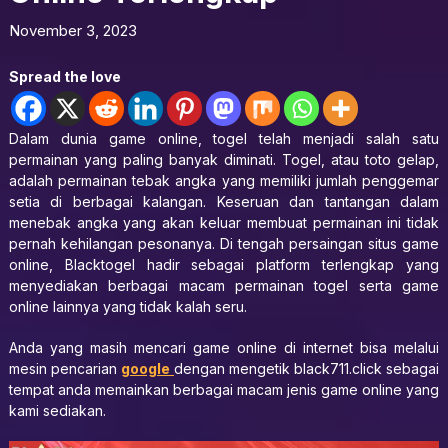
November 3, 2023
Spread the love
Dalam dunia game online, togel telah menjadi salah satu
permainan yang paling banyak diminati. Togel, atau toto gelap,
adalah permainan tebak angka yang memiliki jumlah penggemar
setia di berbagai kalangan. Keseruan dan tantangan dalam
menebak angka yang akan keluar membuat permainan ini tidak
pernah kehilangan pesonanya. Di tengah persaingan situs game
online, Blacktogel hadir sebagai platform terlengkap yang
menyediakan berbagai macam permainan togel serta game
online lainnya yang tidak kalah seru.
Anda yang masih mencari game online di internet bisa melalui
mesin pencarian
google
dengan mengetik black711.click sebagai
tempat anda memainkan berbagai macam jenis game online yang
kami sediakan.