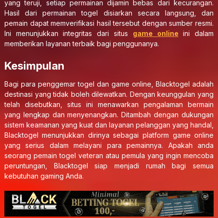
yang teruji, setiap permainan dijamin bebas dari kecurangan.
Hasil dari permainan togel disiarkan secara langsung, dan
pemain dapat memverifikasi hasil tersebut dengan sumber resmi.
Ini menunjukkan integritas dari situs
game online
ini dalam
memberikan layanan terbaik bagi penggunanya.
Kesimpulan
Bagi para penggemar togel dan game online, Blacktogel adalah
destinasi yang tidak boleh dilewatkan. Dengan keunggulan yang
telah disebutkan, situs ini menawarkan pengalaman bermain
yang lengkap dan menyenangkan. Ditambah dengan dukungan
sistem keamanan yang kuat dan layanan pelanggan yang handal,
Blacktogel menunjukkan dirinya sebagai platform game online
yang serius dalam melayani para pemainnya. Apakah anda
seorang pemain togel veteran atau pemula yang ingin mencoba
peruntungan, Blacktogel siap menjadi rumah bagi semua
kebutuhan gaming Anda.