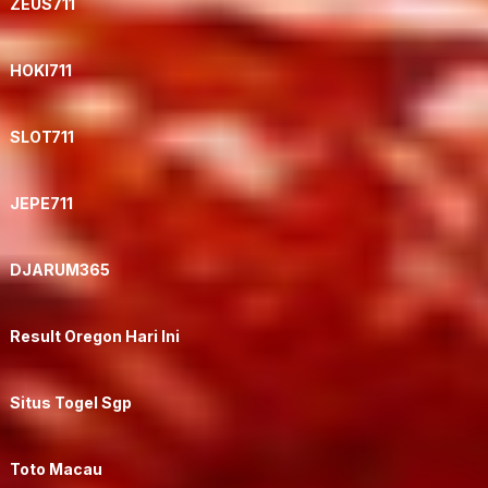
ZEUS711
HOKI711
SLOT711
JEPE711
DJARUM365
Result Oregon Hari Ini
Situs Togel Sgp
Toto Macau