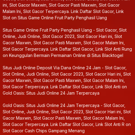
ini, Slot Gacor Maxwin, Slot Gacor Pasti Maxwin, Slot Gacor
Malam Ini, Slot Gacor Terpercaya. Link Daftar Slot Gacor, Link
Slot
on
Situs Game Online Fruit Party Penghasil Uang
Situs Game Online Fruit Party Penghasil Uang - Slot Gacor, Slot
Online, Judi Online, Slot Gacor 2023, Slot Gacor Hari ini, Slot
Gacor Maxwin, Slot Gacor Pasti Maxwin, Slot Gacor Malam Ini,
Slot Gacor Terpercaya. Link Daftar Slot Gacor, Link Slot Anti Rung
on
Keunggulan Bermain Permainan Online di Situs Blacktogel
Situs Judi Online Deposit Via Dana Online 24 Jam - Slot Gacor,
Slot Online, Judi Online, Slot Gacor 2023, Slot Gacor Hari ini, Slot
Gacor Maxwin, Slot Gacor Pasti Maxwin, Slot Gacor Malam Ini,
Slot Gacor Terpercaya. Link Daftar Slot Gacor, Link Slot Anti
on
Gold Oasis: Situs Judi Online 24 Jam Terpercaya
Gold Oasis: Situs Judi Online 24 Jam Terpercaya - Slot Gacor,
Slot Online, Judi Online, Slot Gacor 2023, Slot Gacor Hari ini, Slot
Gacor Maxwin, Slot Gacor Pasti Maxwin, Slot Gacor Malam Ini,
Slot Gacor Terpercaya. Link Daftar Slot Gacor, Link Slot Anti R
on
Slot Gacor Cash Chips Gampang Menang