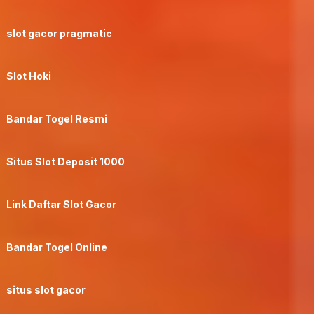
slot gacor pragmatic
Slot Hoki
Bandar Togel Resmi
Situs Slot Deposit 1000
Link Daftar Slot Gacor
Bandar Togel Online
situs slot gacor