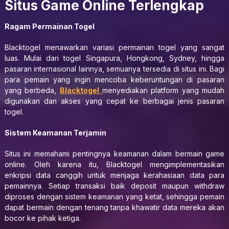
Situs Game Online Terlengkap
Ragam Permainan Togel
Blacktogel menawarkan variasi permainan togel yang sangat
luas. Mulai dari togel Singapura, Hongkong, Sydney, hingga
pasaran internasional lainnya, semuanya tersedia di situs ini. Bagi
para pemain yang ingin mencoba keberuntungan di pasaran
yang berbeda,
Blacktogel
menyediakan platform yang mudah
digunakan dan akses yang cepat ke berbagai jenis pasaran
togel.
Sistem Keamanan Terjamin
Situs ini memahami pentingnya keamanan dalam bermain game
online. Oleh karena itu, Blacktogel mengimplementasikan
enkripsi data canggih untuk menjaga kerahasiaan data para
pemainnya. Setiap transaksi baik deposit maupun withdraw
diproses dengan sistem keamanan yang ketat, sehingga pemain
dapat bermain dengan tenang tanpa khawatir data mereka akan
bocor ke pihak ketiga.