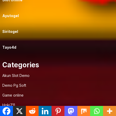
Ayutogel
Siritogel
Tayo4d
Categories
Akun Slot Demo
Demo Pg Soft
Game online
Hoki711
judi online