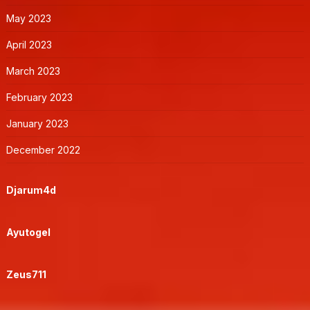
May 2023
April 2023
March 2023
February 2023
January 2023
December 2022
Djarum4d
Ayutogel
Zeus711