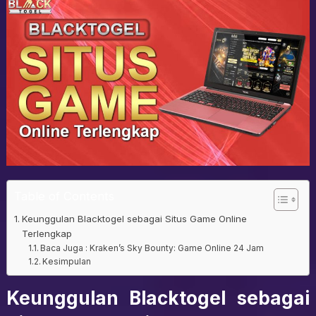
Table of Contents
Keunggulan Blacktogel sebagai Situs Game Online
Terlengkap
Baca Juga : Kraken’s Sky Bounty: Game Online 24 Jam
Kesimpulan
Keunggulan Blacktogel sebagai