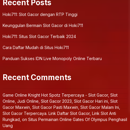
Recent Posts
Hoki711: Slot Gacor dengan RTP Tinggi
Keunggulan Bermain Slot Gacor di Hoki711
Hoki711: Situs Slot Gacor Terbaik 2024
Cara Daftar Mudah di Situs Hoki711
Panduan Sukses IDN Live Monopoly Online Terbaru
Recent Comments
Game Online Knight Hot Spotz Terpercaya - Slot Gacor, Slot
Online, Judi Online, Slot Gacor 2023, Slot Gacor Hari ini, Slot
Gacor Maxwin, Slot Gacor Pasti Maxwin, Slot Gacor Malam Ini,
Slot Gacor Terpercaya. Link Daftar Slot Gacor, Link Slot Anti
Rungkad,
on
Situs Permainan Online Gates Of Olympus Penghasil
Uang