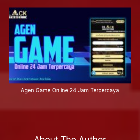
Agen Game Online 24 Jam Terpercaya
About The Author