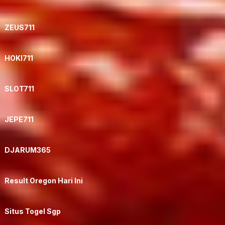
ZEUS711
HOKI711
SLOT711
JEPE711
DJARUM365
Result Oregon Hari Ini
Situs Togel Sgp