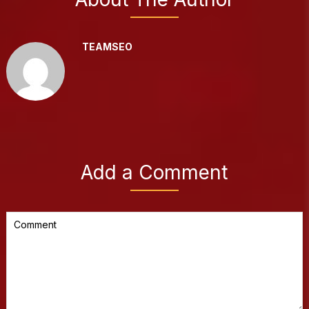
TEAMSEO
Add a Comment