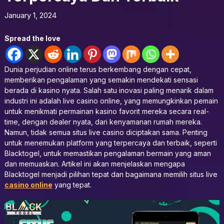
January 1, 2024
Spread the love
Dunia perjudian online terus berkembang dengan cepat,
memberikan pengalaman yang semakin mendekati sensasi
berada di kasino nyata. Salah satu inovasi paling menarik dalam
industri ini adalah live casino online, yang memungkinkan pemain
untuk menikmati permainan kasino favorit mereka secara real-
time, dengan dealer nyata, dari kenyamanan rumah mereka.
Namun, tidak semua situs live casino diciptakan sama. Penting
untuk menemukan platform yang terpercaya dan terbaik, seperti
Blacktogel, untuk memastikan pengalaman bermain yang aman
dan memuaskan. Artikel ini akan menjelaskan mengapa
Blacktogel menjadi pilihan tepat dan bagaimana memilih situs live
casino online
yang tepat.