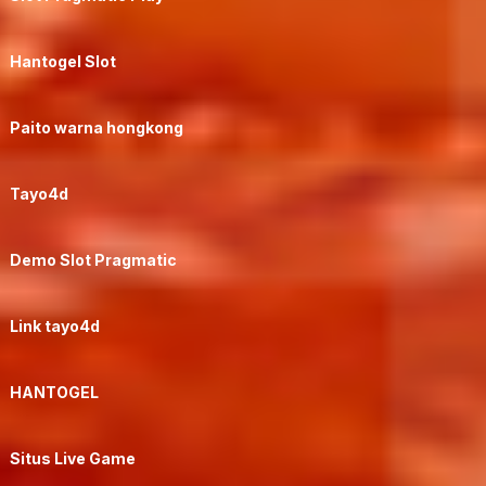
Hantogel Slot
Paito warna hongkong
Tayo4d
Demo Slot Pragmatic
Link tayo4d
HANTOGEL
Situs Live Game