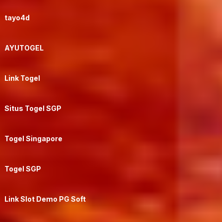
tayo4d
AYUTOGEL
Link Togel
Situs Togel SGP
Togel Singapore
Togel SGP
Link Slot Demo PG Soft