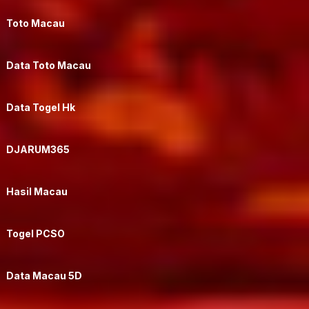
Toto Macau
Data Toto Macau
Data Togel Hk
DJARUM365
Hasil Macau
Togel PCSO
Data Macau 5D