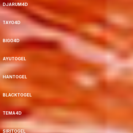
DJARUM4D
TAYO4D
BIGO4D
AYUTOGEL
HANTOGEL
BLACKTOGEL
TEMA4D
SIRITOGEL