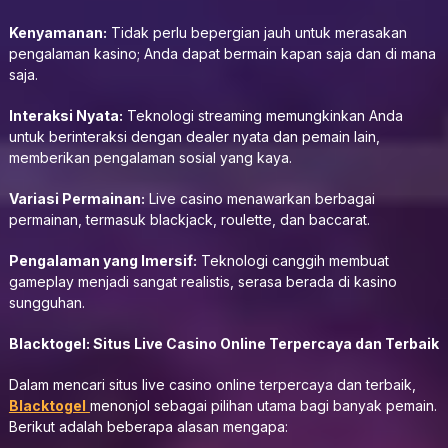
Kenyamanan:
Tidak perlu bepergian jauh untuk merasakan
pengalaman kasino; Anda dapat bermain kapan saja dan di mana
saja.
Interaksi Nyata:
Teknologi streaming memungkinkan Anda
untuk berinteraksi dengan dealer nyata dan pemain lain,
memberikan pengalaman sosial yang kaya.
Variasi Permainan:
Live casino menawarkan berbagai
permainan, termasuk blackjack, roulette, dan baccarat.
Pengalaman yang Imersif:
Teknologi canggih membuat
gameplay menjadi sangat realistis, serasa berada di kasino
sungguhan.
Blacktogel: Situs Live Casino Online Terpercaya dan Terbaik
Dalam mencari situs live casino online terpercaya dan terbaik,
Blacktogel
menonjol sebagai pilihan utama bagi banyak pemain.
Berikut adalah beberapa alasan mengapa: