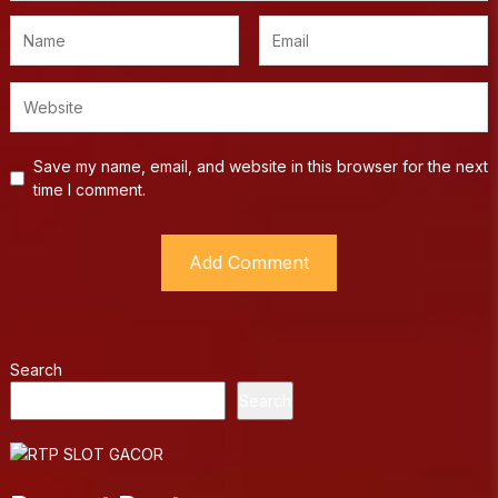
Save my name, email, and website in this browser for the next
time I comment.
Search
Search