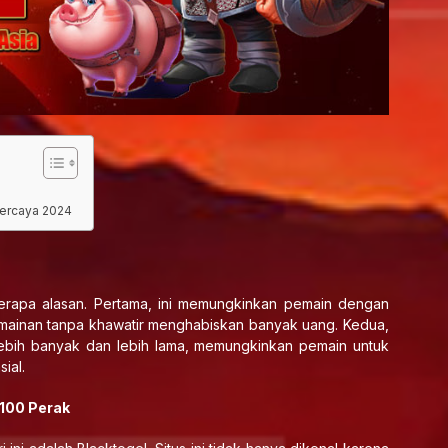
rpercaya 2024
erapa alasan. Pertama, ini memungkinkan pemain dengan
rmainan tanpa khawatir menghabiskan banyak uang. Kedua,
ebih banyak dan lebih lama, memungkinkan pemain untuk
ial.
 100 Perak