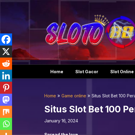
Skip
to
content
Home
Slot Gacor
Slot Online
Home
Game online
Situs Slot Bet 100 Per
Situs Slot Bet 100 P
January 16, 2024
Spread the love