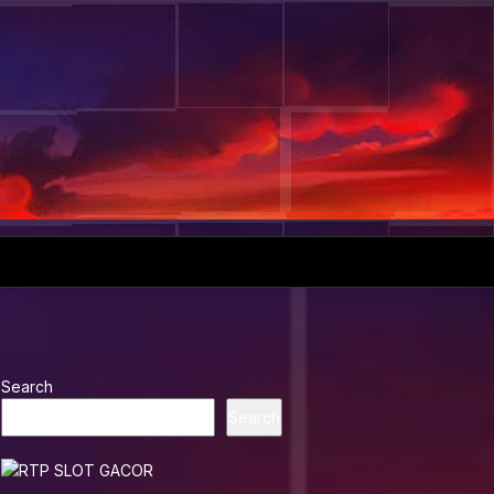
Search
Search