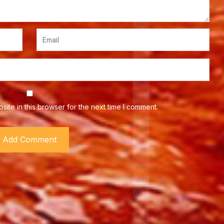
ite in this browser for the next time I comment.