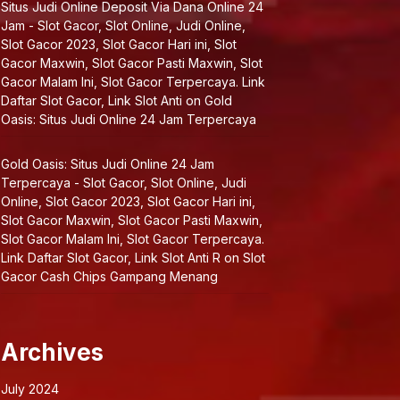
Situs Judi Online Deposit Via Dana Online 24
Jam - Slot Gacor, Slot Online, Judi Online,
Slot Gacor 2023, Slot Gacor Hari ini, Slot
Gacor Maxwin, Slot Gacor Pasti Maxwin, Slot
Gacor Malam Ini, Slot Gacor Terpercaya. Link
Daftar Slot Gacor, Link Slot Anti
on
Gold
Oasis: Situs Judi Online 24 Jam Terpercaya
Gold Oasis: Situs Judi Online 24 Jam
Terpercaya - Slot Gacor, Slot Online, Judi
Online, Slot Gacor 2023, Slot Gacor Hari ini,
Slot Gacor Maxwin, Slot Gacor Pasti Maxwin,
Slot Gacor Malam Ini, Slot Gacor Terpercaya.
Link Daftar Slot Gacor, Link Slot Anti R
on
Slot
Gacor Cash Chips Gampang Menang
Archives
July 2024