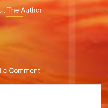
ut The Author
d a Comment