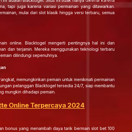
 ini adalah Blacktogel. Situs ini tidak hanya dikenal karena
, tapi juga karena variasi permainan yang ditawarkan.
ainan, mulai dari slot klasik hingga versi terbaru, semua
in online. Blacktogel mengerti pentingnya hal ini dan
an dan terjamin. Mereka menggunakan teknologi terbaru
emain dilindungi sepenuhnya.
gan
perangkat, memungkinkan pemain untuk menikmati permainan
ukungan pelanggan Blacktogel tersedia 24/7, siap membantu
ng mungkin dihadapi pemain.
ette Online Terpercaya 2024
n bonus yang menambah daya tarik bermain slot bet 100