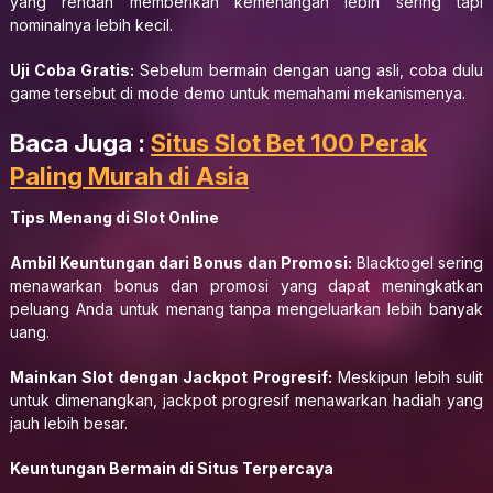
yang rendah memberikan kemenangan lebih sering tapi
nominalnya lebih kecil.
Uji Coba Gratis:
Sebelum bermain dengan uang asli, coba dulu
game tersebut di mode demo untuk memahami mekanismenya.
Baca Juga :
Situs Slot Bet 100 Perak
Paling Murah di Asia
Tips Menang di Slot Online
Ambil Keuntungan dari Bonus dan Promosi:
Blacktogel sering
menawarkan bonus dan promosi yang dapat meningkatkan
peluang Anda untuk menang tanpa mengeluarkan lebih banyak
uang.
Mainkan Slot dengan Jackpot Progresif:
Meskipun lebih sulit
untuk dimenangkan, jackpot progresif menawarkan hadiah yang
jauh lebih besar.
Keuntungan Bermain di Situs Terpercaya