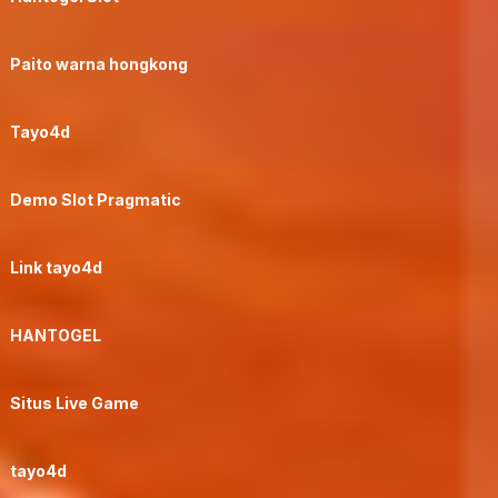
Paito warna hongkong
Tayo4d
Demo Slot Pragmatic
Link tayo4d
HANTOGEL
Situs Live Game
tayo4d