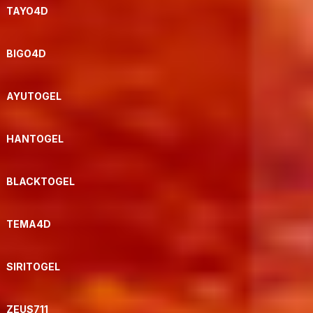
TAYO4D
BIGO4D
AYUTOGEL
HANTOGEL
BLACKTOGEL
TEMA4D
SIRITOGEL
ZEUS711