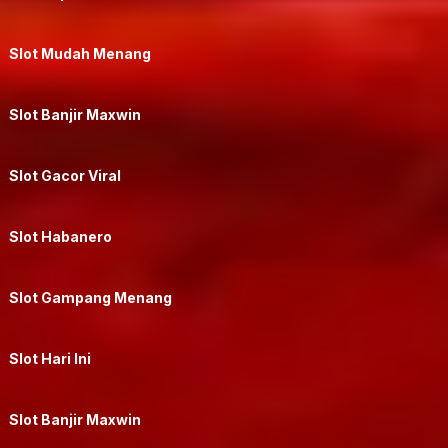
Slot Mudah Menang
Slot Banjir Maxwin
Slot Gacor Viral
Slot Habanero
Slot Gampang Menang
Slot Hari Ini
Slot Banjir Maxwin