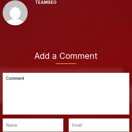
TEAMSEO
Add a Comment