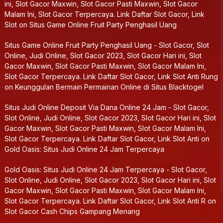
ini, Slot Gacor Maxwin, Slot Gacor Pasti Maxwin, Slot Gacor
Malam Ini, Slot Gacor Terpercaya. Link Daftar Slot Gacor, Link
Slot
on
Situs Game Online Fruit Party Penghasil Uang
Situs Game Online Fruit Party Penghasil Uang - Slot Gacor, Slot
Online, Judi Online, Slot Gacor 2023, Slot Gacor Hari ini, Slot
Gacor Maxwin, Slot Gacor Pasti Maxwin, Slot Gacor Malam Ini,
Slot Gacor Terpercaya. Link Daftar Slot Gacor, Link Slot Anti Rung
on
Keunggulan Bermain Permainan Online di Situs Blacktogel
Situs Judi Online Deposit Via Dana Online 24 Jam - Slot Gacor,
Slot Online, Judi Online, Slot Gacor 2023, Slot Gacor Hari ini, Slot
Gacor Maxwin, Slot Gacor Pasti Maxwin, Slot Gacor Malam Ini,
Slot Gacor Terpercaya. Link Daftar Slot Gacor, Link Slot Anti
on
Gold Oasis: Situs Judi Online 24 Jam Terpercaya
Gold Oasis: Situs Judi Online 24 Jam Terpercaya - Slot Gacor,
Slot Online, Judi Online, Slot Gacor 2023, Slot Gacor Hari ini, Slot
Gacor Maxwin, Slot Gacor Pasti Maxwin, Slot Gacor Malam Ini,
Slot Gacor Terpercaya. Link Daftar Slot Gacor, Link Slot Anti R
on
Slot Gacor Cash Chips Gampang Menang