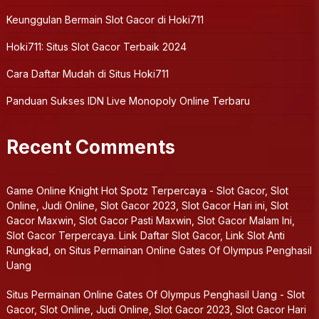
Keunggulan Bermain Slot Gacor di Hoki711
Hoki711: Situs Slot Gacor Terbaik 2024
Cara Daftar Mudah di Situs Hoki711
Panduan Sukses IDN Live Monopoly Online Terbaru
Recent Comments
Game Online Knight Hot Spotz Terpercaya - Slot Gacor, Slot
Online, Judi Online, Slot Gacor 2023, Slot Gacor Hari ini, Slot
Gacor Maxwin, Slot Gacor Pasti Maxwin, Slot Gacor Malam Ini,
Slot Gacor Terpercaya. Link Daftar Slot Gacor, Link Slot Anti
Rungkad,
on
Situs Permainan Online Gates Of Olympus Penghasil
Uang
Situs Permainan Online Gates Of Olympus Penghasil Uang - Slot
Gacor, Slot Online, Judi Online, Slot Gacor 2023, Slot Gacor Hari