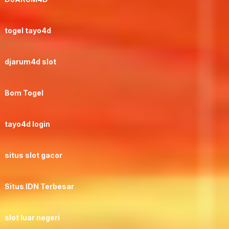
togel tayo4d
djarum4d slot
Bom Togel
tayo4d login
situs slot gacor
Situs IDN Terbesar
slot luar negeri