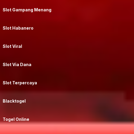
Slot Gampang Menang
Slot Habanero
Slot Viral
Slot Via Dana
Slot Terpercaya
Blacktogel
Togel Online