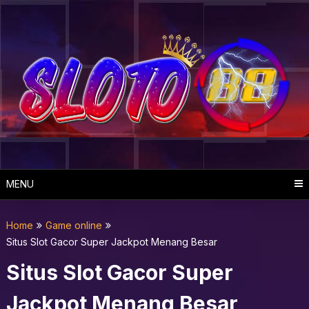
Skip
to
content
MENU
Home
Game online
Situs Slot Gacor Super Jackpot Menang Besar
Situs Slot Gacor Super
Jackpot Menang Besar