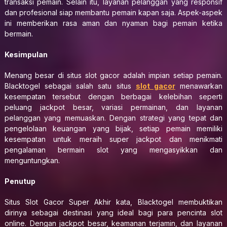
transaksi pemain. Selain itu, layanan pelanggan yang responsif
dan profesional siap membantu pemain kapan saja. Aspek-aspek
ini memberikan rasa aman dan nyaman bagi pemain ketika
bermain.
Kesimpulan
Menang besar di situs slot gacor adalah impian setiap pemain.
Blacktogel sebagai salah satu situs
slot gacor
menawarkan
kesempatan tersebut dengan berbagai kelebihan seperti
peluang jackpot besar, variasi permainan, dan layanan
pelanggan yang memuaskan. Dengan strategi yang tepat dan
pengelolaan keuangan yang bijak, setiap pemain memiliki
kesempatan untuk meraih super jackpot dan menikmati
pengalaman bermain slot yang mengasyikkan dan
menguntungkan.
Penutup
Situs Slot Gacor Super Akhir kata, Blacktogel membuktikan
dirinya sebagai destinasi yang ideal bagi para pencinta slot
online. Dengan jackpot besar, keamanan terjamin, dan layanan