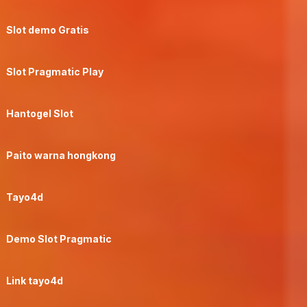
Slot demo Gratis
Slot Pragmatic Play
Hantogel Slot
Paito warna hongkong
Tayo4d
Demo Slot Pragmatic
Link tayo4d