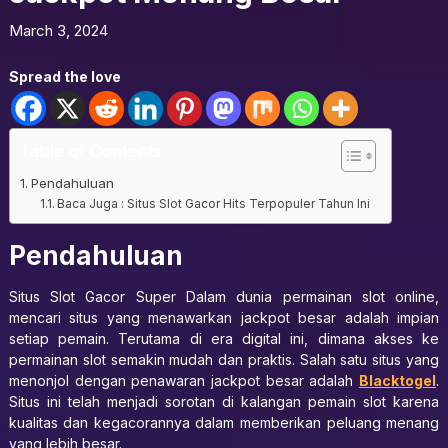
March 3, 2024
Spread the love
Table of Contents
Pendahuluan
Baca Juga : Situs Slot Gacor Hits Terpopuler Tahun Ini
Pendahuluan
Situs Slot Gacor Super Dalam dunia permainan slot online,
mencari situs yang menawarkan jackpot besar adalah impian
setiap pemain. Terutama di era digital ini, dimana akses ke
permainan slot semakin mudah dan praktis. Salah satu situs yang
menonjol dengan penawaran jackpot besar adalah
Blacktogel
.
Situs ini telah menjadi sorotan di kalangan pemain slot karena
kualitas dan kegacorannya dalam memberikan peluang menang
yang lebih besar.