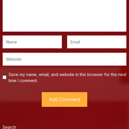
Save my name, email, and website in this browser for the next
time I comment.
Search