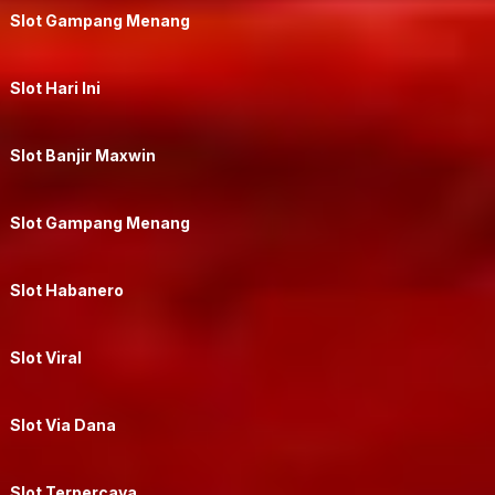
Slot Gampang Menang
Slot Hari Ini
Slot Banjir Maxwin
Slot Gampang Menang
Slot Habanero
Slot Viral
Slot Via Dana
Slot Terpercaya