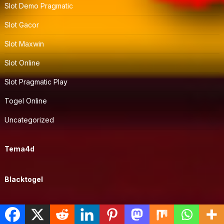
Slot Demo Pragmatic
Slot Gacor
Slot Maxwin
Slot Online
Slot Pragmatic Play
Togel Online
Uncategorized
Tema4d
Blacktogel
Jepe711