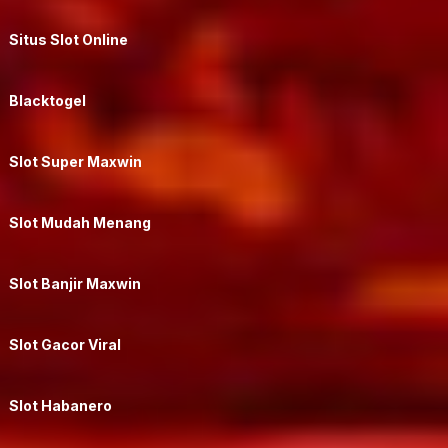
Situs Slot Online
Blacktogel
Slot Super Maxwin
Slot Mudah Menang
Slot Banjir Maxwin
Slot Gacor Viral
Slot Habanero