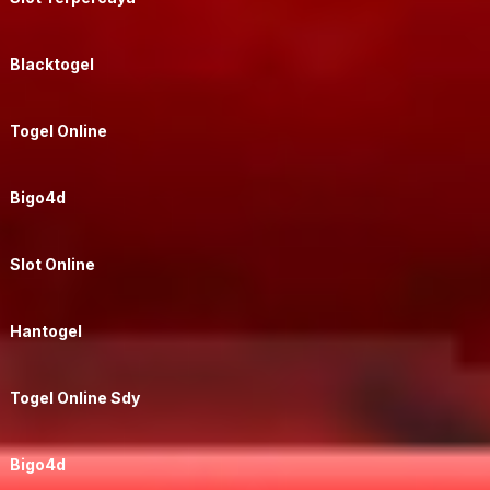
Blacktogel
Togel Online
Bigo4d
Slot Online
Hantogel
Togel Online Sdy
Bigo4d