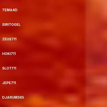
TEMA4D
SIRITOGEL
ZEUS711
HOKI711
SLOT711
JEPE711
DJARUM365