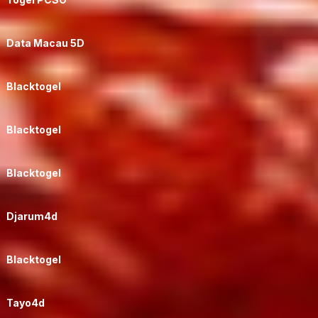
Data Macau 5D
Blacktogel
Blacktogel
Blacktogel
Djarum4d
Blacktogel
Tayo4d