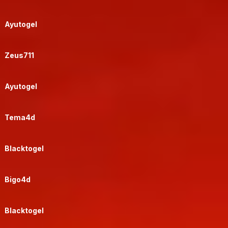
Ayutogel
Zeus711
Ayutogel
Tema4d
Blacktogel
Bigo4d
Blacktogel