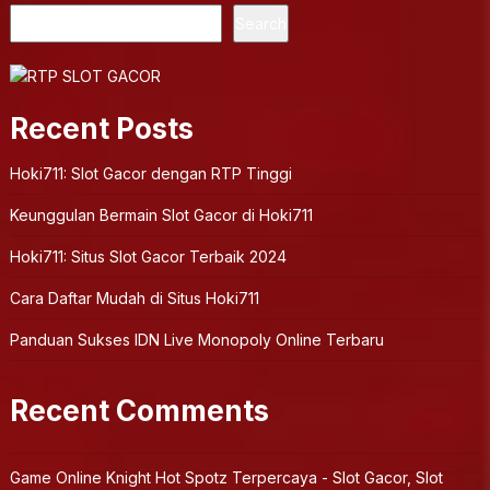
Search
Recent Posts
Hoki711: Slot Gacor dengan RTP Tinggi
Keunggulan Bermain Slot Gacor di Hoki711
Hoki711: Situs Slot Gacor Terbaik 2024
Cara Daftar Mudah di Situs Hoki711
Panduan Sukses IDN Live Monopoly Online Terbaru
Recent Comments
Game Online Knight Hot Spotz Terpercaya - Slot Gacor, Slot