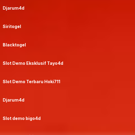
Djarum4d
Siritogel
Blacktogel
Slot Demo Eksklusif Tayo4d
Slot Demo Terbaru Hoki711
Djarum4d
Slot demo bigo4d