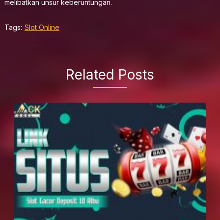
melibatkan unsur keberuntungan.
Tags:
Slot Online
Related Posts