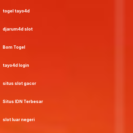
togel tayo4d
djarum4d slot
Bom Togel
tayo4d login
situs slot gacor
Situs IDN Terbesar
slot luar negeri