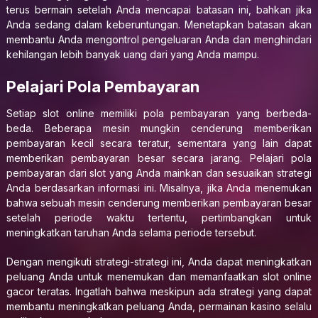
terus bermain setelah Anda mencapai batasan ini, bahkan jika
Anda sedang dalam keberuntungan. Menetapkan batasan akan
membantu Anda mengontrol pengeluaran Anda dan menghindari
kehilangan lebih banyak uang dari yang Anda mampu.
Pelajari Pola Pembayaran
Setiap slot online memiliki pola pembayaran yang berbeda-
beda. Beberapa mesin mungkin cenderung memberikan
pembayaran kecil secara teratur, sementara yang lain dapat
memberikan pembayaran besar secara jarang. Pelajari pola
pembayaran dari slot yang Anda mainkan dan sesuaikan strategi
Anda berdasarkan informasi ini. Misalnya, jika Anda menemukan
bahwa sebuah mesin cenderung memberikan pembayaran besar
setelah periode waktu tertentu, pertimbangkan untuk
meningkatkan taruhan Anda selama periode tersebut.
Dengan mengikuti strategi-strategi ini, Anda dapat meningkatkan
peluang Anda untuk menemukan dan memanfaatkan slot online
gacor teratas. Ingatlah bahwa meskipun ada strategi yang dapat
membantu meningkatkan peluang Anda, permainan kasino selalu