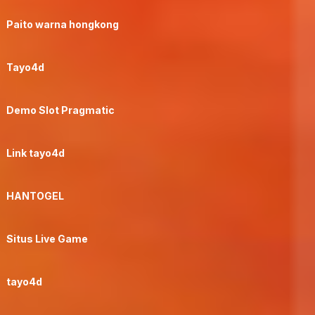
Paito warna hongkong
Tayo4d
Demo Slot Pragmatic
Link tayo4d
HANTOGEL
Situs Live Game
tayo4d