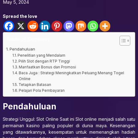
May 5, 2024
Spread the love
Table of Contents
Pendahuluan
Penelitian yang Mendalam
Pilih Slot dengan RTP Tinggi
Manfaatkan Bonus dan Promosi
Baca Juga : Strategi Meningkatkan Peluang Menang Togel
Online
Tetapkan Batasan
Pelajari Pola Pembayaran
Pendahuluan
Strategi Unggul: Slot Online Saat ini Slot online menjadi salah satu
permainan kasino paling populer di dunia maya. Kesenangan
yang ditawarkannya, kesempatan untuk memenangkan hadiah