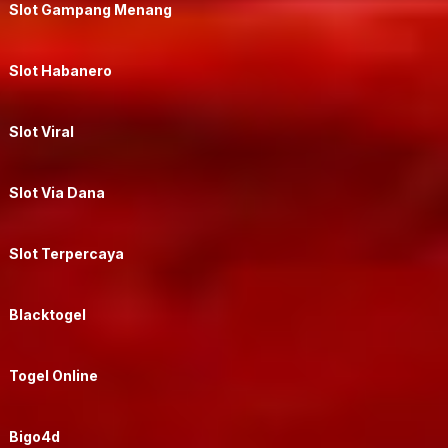
Slot Gampang Menang
Slot Habanero
Slot Viral
Slot Via Dana
Slot Terpercaya
Blacktogel
Togel Online
Bigo4d