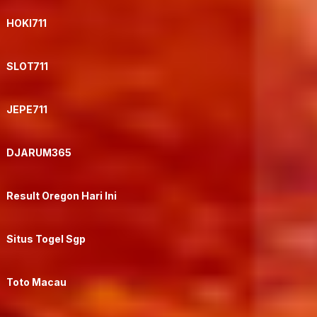
HOKI711
SLOT711
JEPE711
DJARUM365
Result Oregon Hari Ini
Situs Togel Sgp
Toto Macau