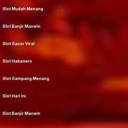
Slot Mudah Menang
Slot Banjir Maxwin
Slot Gacor Viral
Slot Habanero
Slot Gampang Menang
Slot Hari Ini
Slot Banjir Maxwin