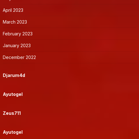
April 2023
March 2023
February 2023
January 2023
December 2022
Djarum4d
Ayutogel
Zeus711
Ayutogel