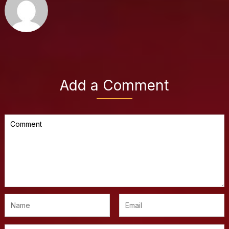
Add a Comment