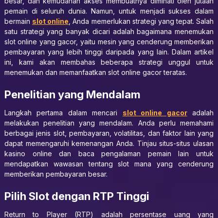
besar, dan kemudahan akses membuatnya diminati oleh jutaan
pemain di seluruh dunia. Namun, untuk menjadi sukses dalam
bermain
slot online
, Anda memerlukan strategi yang tepat. Salah
satu strategi yang banyak dicari adalah bagaimana menemukan
slot online yang gacor, yaitu mesin yang cenderung memberikan
pembayaran yang lebih tinggi daripada yang lain. Dalam artikel
ini, kami akan membahas beberapa strategi unggul untuk
menemukan dan memanfaatkan slot online gacor teratas.
Penelitian yang Mendalam
Langkah pertama dalam mencari
slot online gacor
adalah
melakukan penelitian yang mendalam. Anda perlu memahami
berbagai jenis slot, pembayaran, volatilitas, dan faktor lain yang
dapat memengaruhi kemenangan Anda. Tinjau situs-situs ulasan
kasino online dan baca pengalaman pemain lain untuk
mendapatkan wawasan tentang slot mana yang cenderung
memberikan pembayaran besar.
Pilih Slot dengan RTP Tinggi
Return to Player (RTP) adalah persentase uang yang